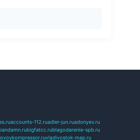
s.ru
accounts-112.ru
adler-jun.ru
adonyev.ru
bandamn.ru
bigfatcc.ru
blagodarenie-spb.ru
tovoykompressor.ru
vladivostok-map.ru