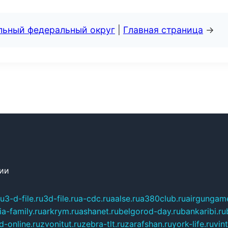
альный федеральный округ
|
Главная страница
→
сии
ru
3-d-file.ru
3d-file.ru
a-cdc.ru
aalse.ru
a380club.ru
airgungame
ia-family.ru
arkrym.ru
ashanet.ru
belgorod-day.ru
bankaribi.ru
d-online.ru
zvonitut.ru
zebra-tlt.ru
zarafshan.ru
york-life.ru
vin