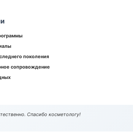
ми
программы
риалы
следнего поколения
урное сопровождение
одных
тественно. Спасибо косметологу!