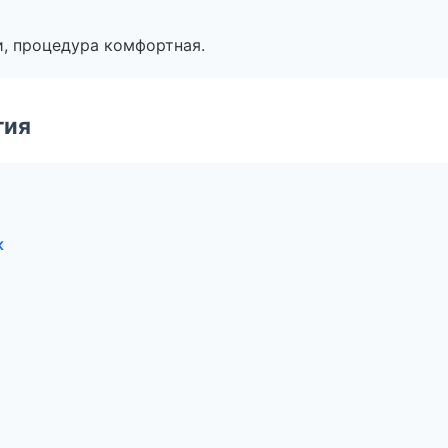
, процедура комфортная.
гия
к