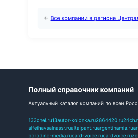
←
Все компании в регионе Центр
Полный справочник компаний
Актуальный каталог компаний по всей Рос
133chel.ru
13autor-kolonka.ru
2864420.ru
2rich.
alfeihavsalnassr.ru
altaipant.ru
argentinamia.ru
ar
borodino-media.ru
card-voice.ru
cardvoice.ru
ze