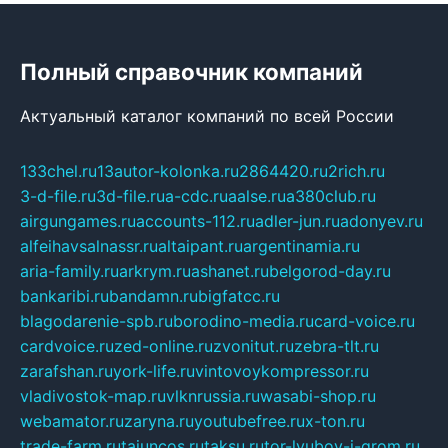
Полный справочник компаний
Актуальный каталог компаний по всей России
133chel.ru
13autor-kolonka.ru
2864420.ru
2rich.ru
3-d-file.ru
3d-file.ru
a-cdc.ru
aalse.ru
a380club.ru
airgungames.ru
accounts-112.ru
adler-jun.ru
adonyev.ru
alfeihavsalnassr.ru
altaipant.ru
argentinamia.ru
aria-family.ru
arkrym.ru
ashanet.ru
belgorod-day.ru
bankaribi.ru
bandamn.ru
bigfatcc.ru
blagodarenie-spb.ru
borodino-media.ru
card-voice.ru
cardvoice.ru
zed-online.ru
zvonitut.ru
zebra-tlt.ru
zarafshan.ru
york-life.ru
vintovoykompressor.ru
vladivostok-map.ru
vlknrussia.ru
wasabi-shop.ru
webamator.ru
zaryna.ru
youtubefree.ru
x-ton.ru
trade-farm.ru
tajuncos.ru
taksu.ru
tor-lyubov-i-grom.ru