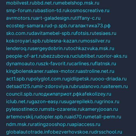
mobilvest.ru
bbd.net.ru
mebelshop.msk.ru
smp-forum.ru
bastion-td.ru
kosmoscreative.ru
avrmotors.ru
art-galadesign.ru
tiffany-c.ru
ecostep-samara.ru
d-p.spb.ru
галактика73.рф
sko.com.ru
davitamebel-spb.ru
fotsis.ru
tesiaes.ru
kokoroyari.spb.ru
blesna-kazan.ru
mossilver.ru
lenderoq.ru
sergeydobrin.ru
tochkazvuka.msk.ru
people-of-art.ru
bezzubova.ru
clubtibet.ru
orior-aks.ru
dynamoauto.ru
szk-favorit.ru
carlines.ru
flatnsk.ru
kingbolenskaner.ru
alex-motor.ru
astroline.net.ru
act1.spb.ru
polyglot.com.ru
gidlipetsk.ru
ooo-driada.ru
detsad125.ru
mir-zdoroviya.ru
bruslanovo.ru
siterem.ru
council.spb.ru
лодкипатриот.рф
kafekolizey.ru
iclub.net.ru
gazon-easy.ru
sugarepilekb.ru
grinox.ru
pylesostineco.ru
msts-ozarenie.ru
kameryjooan.ru
artemovskij.ru
dopler.spb.ru
aid70.ru
metall-perm.ru
ndm.msk.ru
ratingzooshop.ru
apiaccess.ru
globalautotrade.info
bezverhovskoe.ru
drsschool.ru