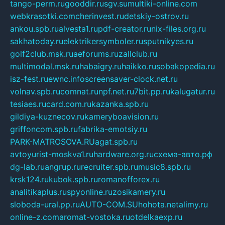
tango-perm.ru
gooddir.ru
sgv.su
multiki-online.com
webkrasotki.com
cherinvest.ru
detskiy-ostrov.ru
ankou.spb.ru
alvesta1.ru
pdf-creator.ru
nix-files.org.ru
sakhatoday.ru
elektrikersymboler.ru
sputnikyes.ru
golf2club.msk.ru
aeforums.ru
zallclub.ru
multimodal.msk.ru
habaigry.ru
haikko.ru
sobakopedia.ru
isz-fest.ru
ewnc.info
screensaver-clock.net.ru
volnav.spb.ru
comnat.ru
npf.net.ru
7bit.pp.ru
kalugatur.ru
tesiaes.ru
card.com.ru
kazanka.spb.ru
gildiya-kuznecov.ru
kameryboavision.ru
griffoncom.spb.ru
fabrika-emotsiy.ru
PARK-MATROSOVA.RU
agat.spb.ru
avtoyurist-moskva1.ru
hardware.org.ru
схема-авто.рф
dg-lab.ru
angrup.ru
recruiter.spb.ru
music8.spb.ru
krsk124.ru
kubok.spb.ru
romanofforex.ru
analitikaplus.ru
spyonline.ru
zosikamery.ru
sloboda-ural.pp.ru
AUTO-COM.SU
hohota.net
alimy.ru
online-z.com
aromat-vostoka.ru
otdelkaexp.ru