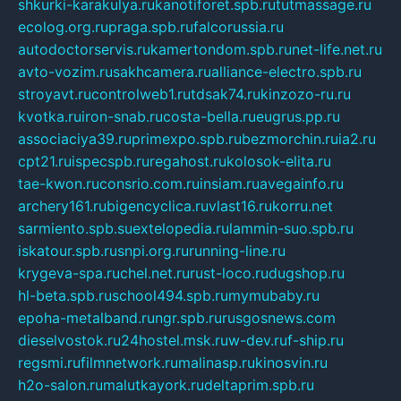
shkurki-karakulya.ru
kanotiforet.spb.ru
tutmassage.ru
ecolog.org.ru
praga.spb.ru
falcorussia.ru
autodoctorservis.ru
kamertondom.spb.ru
net-life.net.ru
avto-vozim.ru
sakhcamera.ru
alliance-electro.spb.ru
stroyavt.ru
controlweb1.ru
tdsak74.ru
kinzozo-ru.ru
kvotka.ru
iron-snab.ru
costa-bella.ru
eugrus.pp.ru
associaciya39.ru
primexpo.spb.ru
bezmorchin.ru
ia2.ru
cpt21.ru
ispecspb.ru
regahost.ru
kolosok-elita.ru
tae-kwon.ru
consrio.com.ru
insiam.ru
avegainfo.ru
archery161.ru
bigencyclica.ru
vlast16.ru
korru.net
sarmiento.spb.su
extelopedia.ru
lammin-suo.spb.ru
iskatour.spb.ru
snpi.org.ru
running-line.ru
krygeva-spa.ru
chel.net.ru
rust-loco.ru
dugshop.ru
hl-beta.spb.ru
school494.spb.ru
mymubaby.ru
epoha-metalband.ru
ngr.spb.ru
rusgosnews.com
dieselvostok.ru
24hostel.msk.ru
w-dev.ru
f-ship.ru
regsmi.ru
filmnetwork.ru
malinasp.ru
kinosvin.ru
h2o-salon.ru
malutkayork.ru
deltaprim.spb.ru