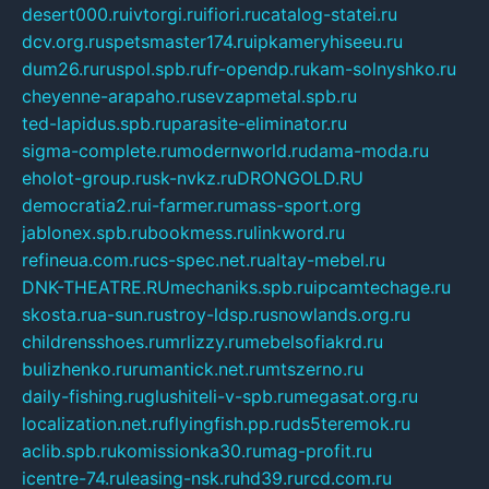
desert000.ru
ivtorgi.ru
ifiori.ru
catalog-statei.ru
dcv.org.ru
spetsmaster174.ru
ipkameryhiseeu.ru
dum26.ru
ruspol.spb.ru
fr-opendp.ru
kam-solnyshko.ru
cheyenne-arapaho.ru
sevzapmetal.spb.ru
ted-lapidus.spb.ru
parasite-eliminator.ru
sigma-complete.ru
modernworld.ru
dama-moda.ru
eholot-group.ru
sk-nvkz.ru
DRONGOLD.RU
democratia2.ru
i-farmer.ru
mass-sport.org
jablonex.spb.ru
bookmess.ru
linkword.ru
refineua.com.ru
cs-spec.net.ru
altay-mebel.ru
DNK-THEATRE.RU
mechaniks.spb.ru
ipcamtechage.ru
skosta.ru
a-sun.ru
stroy-ldsp.ru
snowlands.org.ru
childrensshoes.ru
mrlizzy.ru
mebelsofiakrd.ru
bulizhenko.ru
rumantick.net.ru
mtszerno.ru
daily-fishing.ru
glushiteli-v-spb.ru
megasat.org.ru
localization.net.ru
flyingfish.pp.ru
ds5teremok.ru
aclib.spb.ru
komissionka30.ru
mag-profit.ru
icentre-74.ru
leasing-nsk.ru
hd39.ru
rcd.com.ru