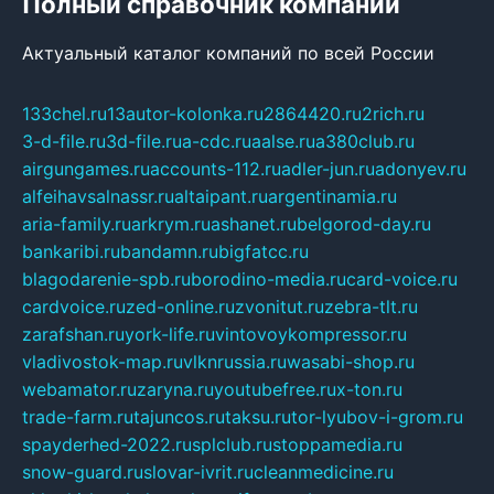
Полный справочник компаний
Актуальный каталог компаний по всей России
133chel.ru
13autor-kolonka.ru
2864420.ru
2rich.ru
3-d-file.ru
3d-file.ru
a-cdc.ru
aalse.ru
a380club.ru
airgungames.ru
accounts-112.ru
adler-jun.ru
adonyev.ru
alfeihavsalnassr.ru
altaipant.ru
argentinamia.ru
aria-family.ru
arkrym.ru
ashanet.ru
belgorod-day.ru
bankaribi.ru
bandamn.ru
bigfatcc.ru
blagodarenie-spb.ru
borodino-media.ru
card-voice.ru
cardvoice.ru
zed-online.ru
zvonitut.ru
zebra-tlt.ru
zarafshan.ru
york-life.ru
vintovoykompressor.ru
vladivostok-map.ru
vlknrussia.ru
wasabi-shop.ru
webamator.ru
zaryna.ru
youtubefree.ru
x-ton.ru
trade-farm.ru
tajuncos.ru
taksu.ru
tor-lyubov-i-grom.ru
spayderhed-2022.ru
splclub.ru
stoppamedia.ru
snow-guard.ru
slovar-ivrit.ru
cleanmedicine.ru