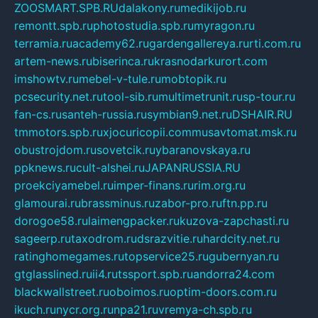
ZOOSMART.SPB.RU
dalakony.ru
medikijob.ru
remontt.spb.ru
photostudia.spb.ru
myragon.ru
terramia.ru
academy62.ru
gardengallereya.ru
rti.com.ru
artem-news.ru
biserinca.ru
krasnodarkurort.com
imshowtv.ru
mebel-v-tule.ru
mobtopik.ru
pcsecurity.net.ru
tool-sib.ru
multimetrunit.ru
sp-tour.ru
fan-cs.ru
santeh-russia.ru
symbian9.net.ru
DSHAIR.RU
tmmotors.spb.ru
xjocuricopii.com
musavtomat.msk.ru
obustrojdom.ru
sovetcik.ru
ybaranovskaya.ru
ppknews.ru
cult-alshei.ru
JAPANRUSSIA.RU
proekciyamebel.ru
imper-finans.ru
rim.org.ru
glamourai.ru
brassminus.ru
zabor-pro.ru
ftn.pp.ru
dorogoe58.ru
laimengpacker.ru
kuzova-zapchasti.ru
sageerp.ru
taxodrom.ru
dsrazvitie.ru
hardcity.net.ru
ratinghomegames.ru
topservice25.ru
gubernyan.ru
gtglasslined.ru
ii4.ru
tssport.spb.ru
andorra24.com
blackwallstreet.ru
oboimos.ru
optim-doors.com.ru
ikuch.ru
nycr.org.ru
npa21.ru
vremya-ch.spb.ru