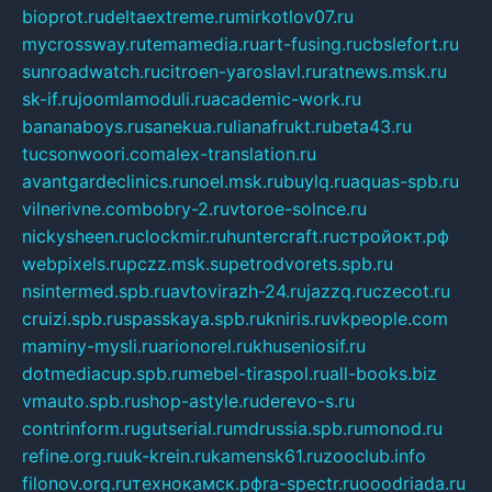
bioprot.ru
deltaextreme.ru
mirkotlov07.ru
mycrossway.ru
temamedia.ru
art-fusing.ru
cbslefort.ru
sunroadwatch.ru
citroen-yaroslavl.ru
ratnews.msk.ru
sk-if.ru
joomlamoduli.ru
academic-work.ru
bananaboys.ru
sanekua.ru
lianafrukt.ru
beta43.ru
tucsonwoori.com
alex-translation.ru
avantgardeclinics.ru
noel.msk.ru
buylq.ru
aquas-spb.ru
vilnerivne.com
bobry-2.ru
vtoroe-solnce.ru
nickysheen.ru
clockmir.ru
huntercraft.ru
стройокт.рф
webpixels.ru
pczz.msk.su
petrodvorets.spb.ru
nsintermed.spb.ru
avtovirazh-24.ru
jazzq.ru
czecot.ru
cruizi.spb.ru
spasskaya.spb.ru
kniris.ru
vkpeople.com
maminy-mysli.ru
arionorel.ru
khuseniosif.ru
dotmediacup.spb.ru
mebel-tiraspol.ru
all-books.biz
vmauto.spb.ru
shop-astyle.ru
derevo-s.ru
contrinform.ru
gutserial.ru
mdrussia.spb.ru
monod.ru
refine.org.ru
uk-krein.ru
kamensk61.ru
zooclub.info
filonov.org.ru
технокамск.рф
ra-spectr.ru
ooodriada.ru