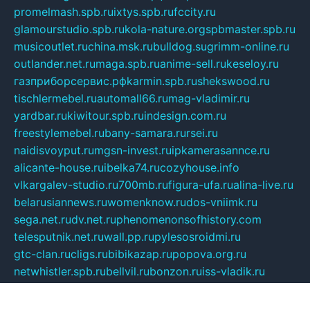
promelmash.spb.ru
ixtys.spb.ru
fccity.ru
glamourstudio.spb.ru
kola-nature.org
spbmaster.spb.ru
musicoutlet.ru
china.msk.ru
bulldog.su
grimm-online.ru
outlander.net.ru
maga.spb.ru
anime-sell.ru
keseloy.ru
газприборсервис.рф
karmin.spb.ru
shekswood.ru
tischlermebel.ru
automall66.ru
mag-vladimir.ru
yardbar.ru
kiwitour.spb.ru
indesign.com.ru
freestylemebel.ru
bany-samara.ru
rsei.ru
naidisvoyput.ru
mgsn-invest.ru
ipkamerasannce.ru
alicante-house.ru
ibelka74.ru
cozyhouse.info
vlkargalev-studio.ru
700mb.ru
figura-ufa.ru
alina-live.ru
belarusiannews.ru
womenknow.ru
dos-vniimk.ru
sega.net.ru
dv.net.ru
phenomenonsofhistory.com
telesputnik.net.ru
wall.pp.ru
pylesosroidmi.ru
gtc-clan.ru
cligs.ru
bibikazap.ru
popova.org.ru
netwhistler.spb.ru
bellvil.ru
bonzon.ru
iss-vladik.ru
defiparis.net.ru
las-gryzas.ru
amku.ru
electednews.spb.ru
feather.org.ru
spar72.ru
tankiigri.ru