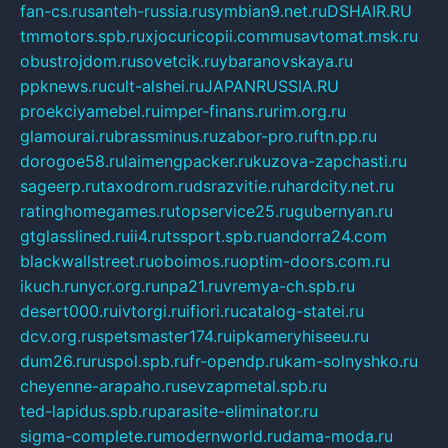
fan-cs.ru
santeh-russia.ru
symbian9.net.ru
DSHAIR.RU
tmmotors.spb.ru
xjocuricopii.com
musavtomat.msk.ru
obustrojdom.ru
sovetcik.ru
ybaranovskaya.ru
ppknews.ru
cult-alshei.ru
JAPANRUSSIA.RU
proekciyamebel.ru
imper-finans.ru
rim.org.ru
glamourai.ru
brassminus.ru
zabor-pro.ru
ftn.pp.ru
dorogoe58.ru
laimengpacker.ru
kuzova-zapchasti.ru
sageerp.ru
taxodrom.ru
dsrazvitie.ru
hardcity.net.ru
ratinghomegames.ru
topservice25.ru
gubernyan.ru
gtglasslined.ru
ii4.ru
tssport.spb.ru
andorra24.com
blackwallstreet.ru
oboimos.ru
optim-doors.com.ru
ikuch.ru
nycr.org.ru
npa21.ru
vremya-ch.spb.ru
desert000.ru
ivtorgi.ru
ifiori.ru
catalog-statei.ru
dcv.org.ru
spetsmaster174.ru
ipkameryhiseeu.ru
dum26.ru
ruspol.spb.ru
fr-opendp.ru
kam-solnyshko.ru
cheyenne-arapaho.ru
sevzapmetal.spb.ru
ted-lapidus.spb.ru
parasite-eliminator.ru
sigma-complete.ru
modernworld.ru
dama-moda.ru