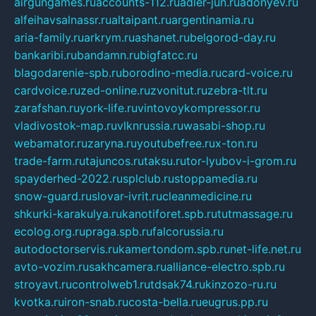
airgungames.ru
accounts-112.ru
adler-jun.ru
adonyev.ru
alfeihavsalnassr.ru
altaipant.ru
argentinamia.ru
aria-family.ru
arkrym.ru
ashanet.ru
belgorod-day.ru
bankaribi.ru
bandamn.ru
bigfatcc.ru
blagodarenie-spb.ru
borodino-media.ru
card-voice.ru
cardvoice.ru
zed-online.ru
zvonitut.ru
zebra-tlt.ru
zarafshan.ru
york-life.ru
vintovoykompressor.ru
vladivostok-map.ru
vlknrussia.ru
wasabi-shop.ru
webamator.ru
zaryna.ru
youtubefree.ru
x-ton.ru
trade-farm.ru
tajuncos.ru
taksu.ru
tor-lyubov-i-grom.ru
spayderhed-2022.ru
splclub.ru
stoppamedia.ru
snow-guard.ru
slovar-ivrit.ru
cleanmedicine.ru
shkurki-karakulya.ru
kanotiforet.spb.ru
tutmassage.ru
ecolog.org.ru
praga.spb.ru
falcorussia.ru
autodoctorservis.ru
kamertondom.spb.ru
net-life.net.ru
avto-vozim.ru
sakhcamera.ru
alliance-electro.spb.ru
stroyavt.ru
controlweb1.ru
tdsak74.ru
kinzozo-ru.ru
kvotka.ru
iron-snab.ru
costa-bella.ru
eugrus.pp.ru