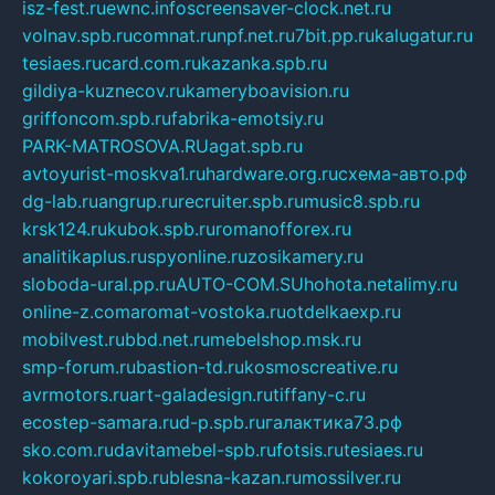
isz-fest.ru
ewnc.info
screensaver-clock.net.ru
volnav.spb.ru
comnat.ru
npf.net.ru
7bit.pp.ru
kalugatur.ru
tesiaes.ru
card.com.ru
kazanka.spb.ru
gildiya-kuznecov.ru
kameryboavision.ru
griffoncom.spb.ru
fabrika-emotsiy.ru
PARK-MATROSOVA.RU
agat.spb.ru
avtoyurist-moskva1.ru
hardware.org.ru
схема-авто.рф
dg-lab.ru
angrup.ru
recruiter.spb.ru
music8.spb.ru
krsk124.ru
kubok.spb.ru
romanofforex.ru
analitikaplus.ru
spyonline.ru
zosikamery.ru
sloboda-ural.pp.ru
AUTO-COM.SU
hohota.net
alimy.ru
online-z.com
aromat-vostoka.ru
otdelkaexp.ru
mobilvest.ru
bbd.net.ru
mebelshop.msk.ru
smp-forum.ru
bastion-td.ru
kosmoscreative.ru
avrmotors.ru
art-galadesign.ru
tiffany-c.ru
ecostep-samara.ru
d-p.spb.ru
галактика73.рф
sko.com.ru
davitamebel-spb.ru
fotsis.ru
tesiaes.ru
kokoroyari.spb.ru
blesna-kazan.ru
mossilver.ru