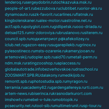
lenderoq.ru
sergeydobrin.ru
tochkazvuka.msk.ru
people-of-art.ru
bezzubova.ru
clubtibet.ru
orior-aks.ru
dynamoauto.ru
szk-favorit.ru
carlines.ru
flatnsk.ru
kingbolenskaner.ru
alex-motor.ru
astroline.net.ru
act1.spb.ru
polyglot.com.ru
gidlipetsk.ru
ooo-driada.ru
detsad125.ru
mir-zdoroviya.ru
bruslanovo.ru
siterem.ru
council.spb.ru
лодкипатриот.рф
kafekolizey.ru
iclub.net.ru
gazon-easy.ru
sugarepilekb.ru
grinox.ru
pylesostineco.ru
msts-ozarenie.ru
kameryjooan.ru
artemovskij.ru
dopler.spb.ru
aid70.ru
metall-perm.ru
ndm.msk.ru
ratingzooshop.ru
apiaccess.ru
globalautotrade.info
bezverhovskoe.ru
drsschool.ru
ZOOSMART.SPB.RU
dalakony.ru
medikijob.ru
remontt.spb.ru
photostudia.spb.ru
myragon.ru
terramia.ru
academy62.ru
gardengallereya.ru
rti.com.ru
artem-news.ru
biserinca.ru
krasnodarkurort.com
imshowtv.ru
mebel-v-tule.ru
mobtopik.ru
pcsecurity.net.ru
tool-sib.ru
multimetrunit.ru
sp-tour.ru