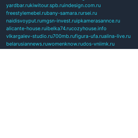
yardbar.ru
kiwitour.spb.ru
indesign.com.ru
freestylemebel.ru
bany-samara.ru
rsei.ru
naidisvoyput.ru
mgsn-invest.ru
ipkamerasannce.ru
alicante-house.ru
ibelka74.ru
cozyhouse.info
vlkargalev-studio.ru
700mb.ru
figura-ufa.ru
alina-live.ru
belarusiannews.ru
womenknow.ru
dos-vniimk.ru
sega.net.ru
dv.net.ru
phenomenonsofhistory.com
telesputnik.net.ru
wall.pp.ru
pylesosroidmi.ru
gtc-clan.ru
cligs.ru
bibikazap.ru
popova.org.ru
netwhistler.spb.ru
bellvil.ru
bonzon.ru
iss-vladik.ru
defiparis.net.ru
las-gryzas.ru
amku.ru
electednews.spb.ru
feather.org.ru
spar72.ru
tankiigri.ru
dominus.com.ru
ibtree.ru
sanykool.pp.ru
unixlib.org.ru
menatep.spb.ru
gartenterrassen.ru
printeka.ru
skvozilka.com.ru
parkovka-pub.ru
lovemobi.ru
art-ru.ru
emulatorz.com.ru
alucomp.com.ru
tatforum.com.ru
alternativa-profi.ru
dermakler.ru
artsurvey.ru
aredir.ru
khimspas.ru
centr-maxi.ru
2018r.ru