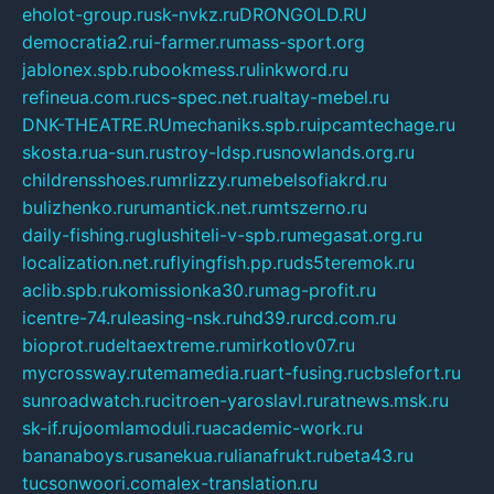
eholot-group.ru
sk-nvkz.ru
DRONGOLD.RU
democratia2.ru
i-farmer.ru
mass-sport.org
jablonex.spb.ru
bookmess.ru
linkword.ru
refineua.com.ru
cs-spec.net.ru
altay-mebel.ru
DNK-THEATRE.RU
mechaniks.spb.ru
ipcamtechage.ru
skosta.ru
a-sun.ru
stroy-ldsp.ru
snowlands.org.ru
childrensshoes.ru
mrlizzy.ru
mebelsofiakrd.ru
bulizhenko.ru
rumantick.net.ru
mtszerno.ru
daily-fishing.ru
glushiteli-v-spb.ru
megasat.org.ru
localization.net.ru
flyingfish.pp.ru
ds5teremok.ru
aclib.spb.ru
komissionka30.ru
mag-profit.ru
icentre-74.ru
leasing-nsk.ru
hd39.ru
rcd.com.ru
bioprot.ru
deltaextreme.ru
mirkotlov07.ru
mycrossway.ru
temamedia.ru
art-fusing.ru
cbslefort.ru
sunroadwatch.ru
citroen-yaroslavl.ru
ratnews.msk.ru
sk-if.ru
joomlamoduli.ru
academic-work.ru
bananaboys.ru
sanekua.ru
lianafrukt.ru
beta43.ru
tucsonwoori.com
alex-translation.ru