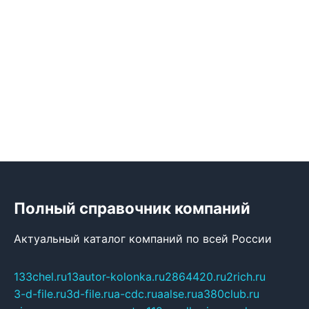
Полный справочник компаний
Актуальный каталог компаний по всей России
133chel.ru
13autor-kolonka.ru
2864420.ru
2rich.ru
3-d-file.ru
3d-file.ru
a-cdc.ru
aalse.ru
a380club.ru