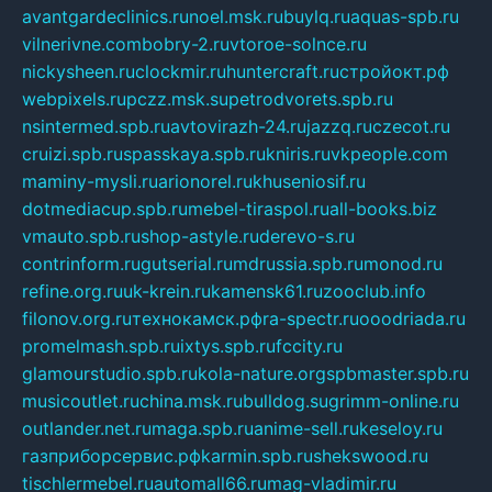
avantgardeclinics.ru
noel.msk.ru
buylq.ru
aquas-spb.ru
vilnerivne.com
bobry-2.ru
vtoroe-solnce.ru
nickysheen.ru
clockmir.ru
huntercraft.ru
стройокт.рф
webpixels.ru
pczz.msk.su
petrodvorets.spb.ru
nsintermed.spb.ru
avtovirazh-24.ru
jazzq.ru
czecot.ru
cruizi.spb.ru
spasskaya.spb.ru
kniris.ru
vkpeople.com
maminy-mysli.ru
arionorel.ru
khuseniosif.ru
dotmediacup.spb.ru
mebel-tiraspol.ru
all-books.biz
vmauto.spb.ru
shop-astyle.ru
derevo-s.ru
contrinform.ru
gutserial.ru
mdrussia.spb.ru
monod.ru
refine.org.ru
uk-krein.ru
kamensk61.ru
zooclub.info
filonov.org.ru
технокамск.рф
ra-spectr.ru
ooodriada.ru
promelmash.spb.ru
ixtys.spb.ru
fccity.ru
glamourstudio.spb.ru
kola-nature.org
spbmaster.spb.ru
musicoutlet.ru
china.msk.ru
bulldog.su
grimm-online.ru
outlander.net.ru
maga.spb.ru
anime-sell.ru
keseloy.ru
газприборсервис.рф
karmin.spb.ru
shekswood.ru
tischlermebel.ru
automall66.ru
mag-vladimir.ru