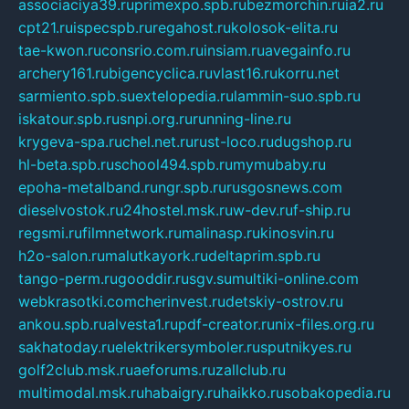
associaciya39.ru
primexpo.spb.ru
bezmorchin.ru
ia2.ru
cpt21.ru
ispecspb.ru
regahost.ru
kolosok-elita.ru
tae-kwon.ru
consrio.com.ru
insiam.ru
avegainfo.ru
archery161.ru
bigencyclica.ru
vlast16.ru
korru.net
sarmiento.spb.su
extelopedia.ru
lammin-suo.spb.ru
iskatour.spb.ru
snpi.org.ru
running-line.ru
krygeva-spa.ru
chel.net.ru
rust-loco.ru
dugshop.ru
hl-beta.spb.ru
school494.spb.ru
mymubaby.ru
epoha-metalband.ru
ngr.spb.ru
rusgosnews.com
dieselvostok.ru
24hostel.msk.ru
w-dev.ru
f-ship.ru
regsmi.ru
filmnetwork.ru
malinasp.ru
kinosvin.ru
h2o-salon.ru
malutkayork.ru
deltaprim.spb.ru
tango-perm.ru
gooddir.ru
sgv.su
multiki-online.com
webkrasotki.com
cherinvest.ru
detskiy-ostrov.ru
ankou.spb.ru
alvesta1.ru
pdf-creator.ru
nix-files.org.ru
sakhatoday.ru
elektrikersymboler.ru
sputnikyes.ru
golf2club.msk.ru
aeforums.ru
zallclub.ru
multimodal.msk.ru
habaigry.ru
haikko.ru
sobakopedia.ru