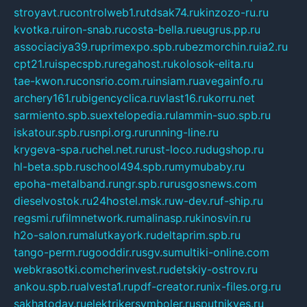
stroyavt.ru
controlweb1.ru
tdsak74.ru
kinzozo-ru.ru
kvotka.ru
iron-snab.ru
costa-bella.ru
eugrus.pp.ru
associaciya39.ru
primexpo.spb.ru
bezmorchin.ru
ia2.ru
cpt21.ru
ispecspb.ru
regahost.ru
kolosok-elita.ru
tae-kwon.ru
consrio.com.ru
insiam.ru
avegainfo.ru
archery161.ru
bigencyclica.ru
vlast16.ru
korru.net
sarmiento.spb.su
extelopedia.ru
lammin-suo.spb.ru
iskatour.spb.ru
snpi.org.ru
running-line.ru
krygeva-spa.ru
chel.net.ru
rust-loco.ru
dugshop.ru
hl-beta.spb.ru
school494.spb.ru
mymubaby.ru
epoha-metalband.ru
ngr.spb.ru
rusgosnews.com
dieselvostok.ru
24hostel.msk.ru
w-dev.ru
f-ship.ru
regsmi.ru
filmnetwork.ru
malinasp.ru
kinosvin.ru
h2o-salon.ru
malutkayork.ru
deltaprim.spb.ru
tango-perm.ru
gooddir.ru
sgv.su
multiki-online.com
webkrasotki.com
cherinvest.ru
detskiy-ostrov.ru
ankou.spb.ru
alvesta1.ru
pdf-creator.ru
nix-files.org.ru
sakhatoday.ru
elektrikersymboler.ru
sputnikyes.ru