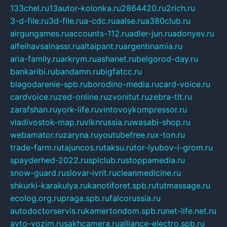
133chel.ru
13autor-kolonka.ru
2864420.ru
2rich.ru
3-d-file.ru
3d-file.ru
a-cdc.ru
aalse.ru
a380club.ru
airgungames.ru
accounts-112.ru
adler-jun.ru
adonyev.ru
alfeihavsalnassr.ru
altaipant.ru
argentinamia.ru
aria-family.ru
arkrym.ru
ashanet.ru
belgorod-day.ru
bankaribi.ru
bandamn.ru
bigfatcc.ru
blagodarenie-spb.ru
borodino-media.ru
card-voice.ru
cardvoice.ru
zed-online.ru
zvonitut.ru
zebra-tlt.ru
zarafshan.ru
york-life.ru
vintovoykompressor.ru
vladivostok-map.ru
vlknrussia.ru
wasabi-shop.ru
webamator.ru
zaryna.ru
youtubefree.ru
x-ton.ru
trade-farm.ru
tajuncos.ru
taksu.ru
tor-lyubov-i-grom.ru
spayderhed-2022.ru
splclub.ru
stoppamedia.ru
snow-guard.ru
slovar-ivrit.ru
cleanmedicine.ru
shkurki-karakulya.ru
kanotiforet.spb.ru
tutmassage.ru
ecolog.org.ru
praga.spb.ru
falcorussia.ru
autodoctorservis.ru
kamertondom.spb.ru
net-life.net.ru
avto-vozim.ru
sakhcamera.ru
alliance-electro.spb.ru