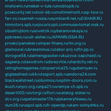
imshowtv.ru
mebel-v-tule.ru
mobtopik.ru
pcsecurity.net.ru
tool-sib.ru
multimetrunit.ru
sp-tour.ru
fan-cs.ru
santeh-russia.ru
symbian9.net.ru
DSHAIR.RU
tmmotors.spb.ru
xjocuricopii.com
musavtomat.msk.ru
obustrojdom.ru
sovetcik.ru
ybaranovskaya.ru
ppknews.ru
cult-alshei.ru
JAPANRUSSIA.RU
proekciyamebel.ru
imper-finans.ru
rim.org.ru
glamourai.ru
brassminus.ru
zabor-pro.ru
ftn.pp.ru
dorogoe58.ru
laimengpacker.ru
kuzova-zapchasti.ru
sageerp.ru
taxodrom.ru
dsrazvitie.ru
hardcity.net.ru
ratinghomegames.ru
topservice25.ru
gubernyan.ru
gtglasslined.ru
ii4.ru
tssport.spb.ru
andorra24.com
blackwallstreet.ru
oboimos.ru
optim-doors.com.ru
ikuch.ru
nycr.org.ru
npa21.ru
vremya-ch.spb.ru
desert000.ru
ivtorgi.ru
ifiori.ru
catalog-statei.ru
dcv.org.ru
spetsmaster174.ru
ipkameryhiseeu.ru
dum26.ru
ruspol.spb.ru
fr-opendp.ru
kam-solnyshko.ru