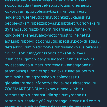
sko.com.ru
davitamebel-spb.ru
fotsis.ru
tesiaes.ru
kokoroyari.spb.ru
blesna-kazan.ru
mossilver.ru
lenderoq.ru
sergeydobrin.ru
tochkazvuka.msk.ru
people-of-art.ru
bezzubova.ru
clubtibet.ru
orior-aks.ru
dynamoauto.ru
szk-favorit.ru
carlines.ru
flatnsk.ru
kingbolenskaner.ru
alex-motor.ru
astroline.net.ru
act1.spb.ru
polyglot.com.ru
gidlipetsk.ru
ooo-driada.ru
detsad125.ru
mir-zdoroviya.ru
bruslanovo.ru
siterem.ru
council.spb.ru
лодкипатриот.рф
kafekolizey.ru
iclub.net.ru
gazon-easy.ru
sugarepilekb.ru
grinox.ru
pylesostineco.ru
msts-ozarenie.ru
kameryjooan.ru
artemovskij.ru
dopler.spb.ru
aid70.ru
metall-perm.ru
ndm.msk.ru
ratingzooshop.ru
apiaccess.ru
globalautotrade.info
bezverhovskoe.ru
drsschool.ru
ZOOSMART.SPB.RU
dalakony.ru
medikijob.ru
remontt.spb.ru
photostudia.spb.ru
myragon.ru
terramia.ru
academy62.ru
gardengallereya.ru
rti.com.ru
artem-news.ru
biserinca.ru
krasnodarkurort.com