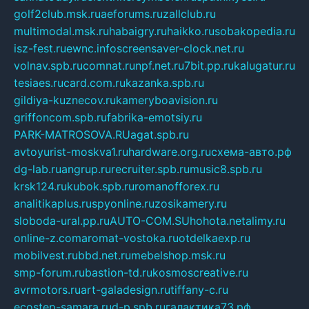
golf2club.msk.ru
aeforums.ru
zallclub.ru
multimodal.msk.ru
habaigry.ru
haikko.ru
sobakopedia.ru
isz-fest.ru
ewnc.info
screensaver-clock.net.ru
volnav.spb.ru
comnat.ru
npf.net.ru
7bit.pp.ru
kalugatur.ru
tesiaes.ru
card.com.ru
kazanka.spb.ru
gildiya-kuznecov.ru
kameryboavision.ru
griffoncom.spb.ru
fabrika-emotsiy.ru
PARK-MATROSOVA.RU
agat.spb.ru
avtoyurist-moskva1.ru
hardware.org.ru
схема-авто.рф
dg-lab.ru
angrup.ru
recruiter.spb.ru
music8.spb.ru
krsk124.ru
kubok.spb.ru
romanofforex.ru
analitikaplus.ru
spyonline.ru
zosikamery.ru
sloboda-ural.pp.ru
AUTO-COM.SU
hohota.net
alimy.ru
online-z.com
aromat-vostoka.ru
otdelkaexp.ru
mobilvest.ru
bbd.net.ru
mebelshop.msk.ru
smp-forum.ru
bastion-td.ru
kosmoscreative.ru
avrmotors.ru
art-galadesign.ru
tiffany-c.ru
ecostep-samara.ru
d-p.spb.ru
галактика73.рф