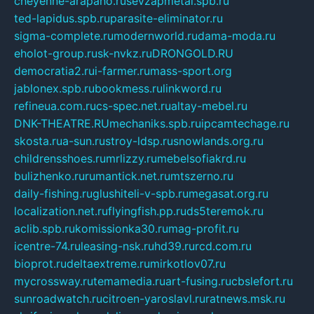
cheyenne-arapaho.ru
sevzapmetal.spb.ru
ted-lapidus.spb.ru
parasite-eliminator.ru
sigma-complete.ru
modernworld.ru
dama-moda.ru
eholot-group.ru
sk-nvkz.ru
DRONGOLD.RU
democratia2.ru
i-farmer.ru
mass-sport.org
jablonex.spb.ru
bookmess.ru
linkword.ru
refineua.com.ru
cs-spec.net.ru
altay-mebel.ru
DNK-THEATRE.RU
mechaniks.spb.ru
ipcamtechage.ru
skosta.ru
a-sun.ru
stroy-ldsp.ru
snowlands.org.ru
childrensshoes.ru
mrlizzy.ru
mebelsofiakrd.ru
bulizhenko.ru
rumantick.net.ru
mtszerno.ru
daily-fishing.ru
glushiteli-v-spb.ru
megasat.org.ru
localization.net.ru
flyingfish.pp.ru
ds5teremok.ru
aclib.spb.ru
komissionka30.ru
mag-profit.ru
icentre-74.ru
leasing-nsk.ru
hd39.ru
rcd.com.ru
bioprot.ru
deltaextreme.ru
mirkotlov07.ru
mycrossway.ru
temamedia.ru
art-fusing.ru
cbslefort.ru
sunroadwatch.ru
citroen-yaroslavl.ru
ratnews.msk.ru