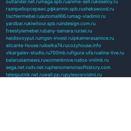
outlander.net.ru
maga.spb.ru
anime-sell.ru
keseloy.ru
газприборсервис.рф
karmin.spb.ru
shekswood.ru
tischlermebel.ru
automall66.ru
mag-vladimir.ru
yardbar.ru
kiwitour.spb.ru
indesign.com.ru
freestylemebel.ru
bany-samara.ru
rsei.ru
naidisvoyput.ru
mgsn-invest.ru
ipkamerasannce.ru
alicante-house.ru
ibelka74.ru
cozyhouse.info
vlkargalev-studio.ru
700mb.ru
figura-ufa.ru
alina-live.ru
belarusiannews.ru
womenknow.ru
dos-vniimk.ru
sega.net.ru
dv.net.ru
phenomenonsofhistory.com
telesputnik.net.ru
wall.pp.ru
pylesosroidmi.ru
gtc-clan.ru
cligs.ru
bibikazap.ru
popova.org.ru
netwhistler.spb.ru
bellvil.ru
bonzon.ru
iss-vladik.ru
defiparis.net.ru
las-gryzas.ru
amku.ru
electednews.spb.ru
feather.org.ru
spar72.ru
tankiigri.ru
dominus.com.ru
ibtree.ru
sanykool.pp.ru
unixlib.org.ru
menatep.spb.ru
gartenterrassen.ru
printeka.ru
skvozilka.com.ru
parkovka-pub.ru
lovemobi.ru
art-ru.ru