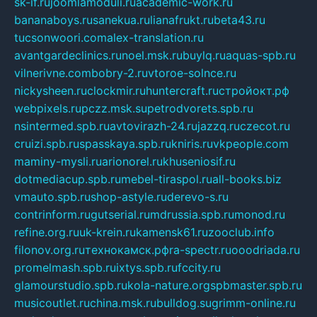
sk-if.ru
joomlamoduli.ru
academic-work.ru
bananaboys.ru
sanekua.ru
lianafrukt.ru
beta43.ru
tucsonwoori.com
alex-translation.ru
avantgardeclinics.ru
noel.msk.ru
buylq.ru
aquas-spb.ru
vilnerivne.com
bobry-2.ru
vtoroe-solnce.ru
nickysheen.ru
clockmir.ru
huntercraft.ru
стройокт.рф
webpixels.ru
pczz.msk.su
petrodvorets.spb.ru
nsintermed.spb.ru
avtovirazh-24.ru
jazzq.ru
czecot.ru
cruizi.spb.ru
spasskaya.spb.ru
kniris.ru
vkpeople.com
maminy-mysli.ru
arionorel.ru
khuseniosif.ru
dotmediacup.spb.ru
mebel-tiraspol.ru
all-books.biz
vmauto.spb.ru
shop-astyle.ru
derevo-s.ru
contrinform.ru
gutserial.ru
mdrussia.spb.ru
monod.ru
refine.org.ru
uk-krein.ru
kamensk61.ru
zooclub.info
filonov.org.ru
технокамск.рф
ra-spectr.ru
ooodriada.ru
promelmash.spb.ru
ixtys.spb.ru
fccity.ru
glamourstudio.spb.ru
kola-nature.org
spbmaster.spb.ru
musicoutlet.ru
china.msk.ru
bulldog.su
grimm-online.ru