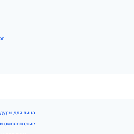
рг
едуры для лица
я и омоложение