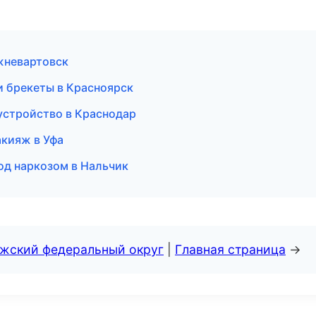
ижневартовск
 и брекеты в Красноярск
оустройство в Краснодар
акияж в Уфа
под наркозом в Нальчик
лжский федеральный округ
|
Главная страница
→