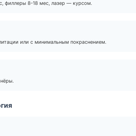
с, филлеры 8-18 мес, лазер — курсом.
литации или с минимальным покраснением.
тнёры.
огия