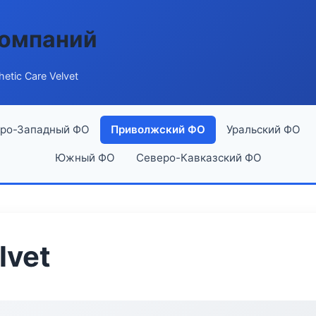
компаний
hetic Care Velvet
ро-Западный ФО
Приволжский ФО
Уральский ФО
Южный ФО
Северо-Кавказский ФО
lvet