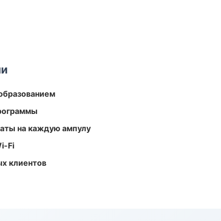
ми
образованием
программы
аты на каждую ампулу
i-Fi
ых клиентов