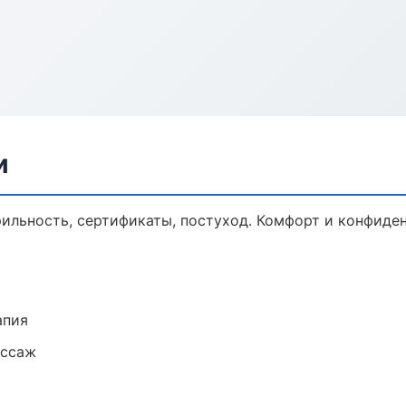
и
рильность, сертификаты, постуход. Комфорт и конфиде
апия
ассаж