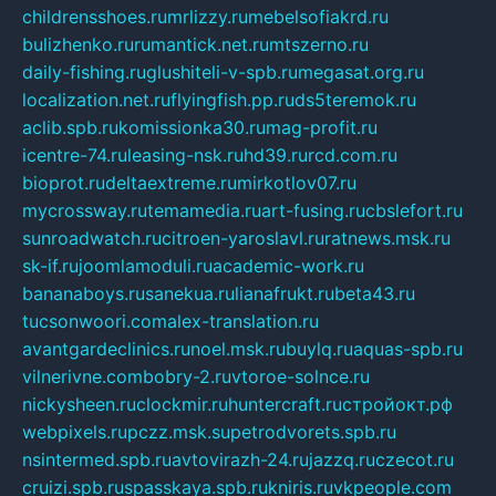
childrensshoes.ru
mrlizzy.ru
mebelsofiakrd.ru
bulizhenko.ru
rumantick.net.ru
mtszerno.ru
daily-fishing.ru
glushiteli-v-spb.ru
megasat.org.ru
localization.net.ru
flyingfish.pp.ru
ds5teremok.ru
aclib.spb.ru
komissionka30.ru
mag-profit.ru
icentre-74.ru
leasing-nsk.ru
hd39.ru
rcd.com.ru
bioprot.ru
deltaextreme.ru
mirkotlov07.ru
mycrossway.ru
temamedia.ru
art-fusing.ru
cbslefort.ru
sunroadwatch.ru
citroen-yaroslavl.ru
ratnews.msk.ru
sk-if.ru
joomlamoduli.ru
academic-work.ru
bananaboys.ru
sanekua.ru
lianafrukt.ru
beta43.ru
tucsonwoori.com
alex-translation.ru
avantgardeclinics.ru
noel.msk.ru
buylq.ru
aquas-spb.ru
vilnerivne.com
bobry-2.ru
vtoroe-solnce.ru
nickysheen.ru
clockmir.ru
huntercraft.ru
стройокт.рф
webpixels.ru
pczz.msk.su
petrodvorets.spb.ru
nsintermed.spb.ru
avtovirazh-24.ru
jazzq.ru
czecot.ru
cruizi.spb.ru
spasskaya.spb.ru
kniris.ru
vkpeople.com