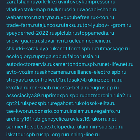
zarafshan.ru
york-life.ru
vintovoykompressor.ru
vladivostok-map.ru
vlknrussia.ru
wasabi-shop.ru
webamator.ru
zaryna.ru
youtubefree.ru
x-ton.ru
trade-farm.ru
tajuncos.ru
taksu.ru
tor-lyubov-i-grom.ru
spayderhed-2022.ru
splclub.ru
stoppamedia.ru
snow-guard.ru
slovar-ivrit.ru
cleanmedicine.ru
shkurki-karakulya.ru
kanotiforet.spb.ru
tutmassage.ru
ecolog.org.ru
praga.spb.ru
falcorussia.ru
autodoctorservis.ru
kamertondom.spb.ru
net-life.net.ru
avto-vozim.ru
sakhcamera.ru
alliance-electro.spb.ru
stroyavt.ru
controlweb1.ru
tdsak74.ru
kinzozo-ru.ru
kvotka.ru
iron-snab.ru
costa-bella.ru
eugrus.pp.ru
associaciya39.ru
primexpo.spb.ru
bezmorchin.ru
ia2.ru
cpt21.ru
ispecspb.ru
regahost.ru
kolosok-elita.ru
tae-kwon.ru
consrio.com.ru
insiam.ru
avegainfo.ru
archery161.ru
bigencyclica.ru
vlast16.ru
korru.net
sarmiento.spb.su
extelopedia.ru
lammin-suo.spb.ru
iskatour.spb.ru
snpi.org.ru
running-line.ru