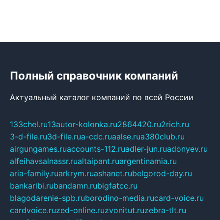
Полный справочник компаний
Актуальный каталог компаний по всей России
133chel.ru
13autor-kolonka.ru
2864420.ru
2rich.ru
3-d-file.ru
3d-file.ru
a-cdc.ru
aalse.ru
a380club.ru
airgungames.ru
accounts-112.ru
adler-jun.ru
adonyev.ru
alfeihavsalnassr.ru
altaipant.ru
argentinamia.ru
aria-family.ru
arkrym.ru
ashanet.ru
belgorod-day.ru
bankaribi.ru
bandamn.ru
bigfatcc.ru
blagodarenie-spb.ru
borodino-media.ru
card-voice.ru
cardvoice.ru
zed-online.ru
zvonitut.ru
zebra-tlt.ru