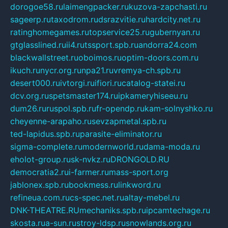
dorogoe58.ru
laimengpacker.ru
kuzova-zapchasti.ru
sageerp.ru
taxodrom.ru
dsrazvitie.ru
hardcity.net.ru
ratinghomegames.ru
topservice25.ru
gubernyan.ru
gtglasslined.ru
ii4.ru
tssport.spb.ru
andorra24.com
blackwallstreet.ru
oboimos.ru
optim-doors.com.ru
ikuch.ru
nycr.org.ru
npa21.ru
vremya-ch.spb.ru
desert000.ru
ivtorgi.ru
ifiori.ru
catalog-statei.ru
dcv.org.ru
spetsmaster174.ru
ipkameryhiseeu.ru
dum26.ru
ruspol.spb.ru
fr-opendp.ru
kam-solnyshko.ru
cheyenne-arapaho.ru
sevzapmetal.spb.ru
ted-lapidus.spb.ru
parasite-eliminator.ru
sigma-complete.ru
modernworld.ru
dama-moda.ru
eholot-group.ru
sk-nvkz.ru
DRONGOLD.RU
democratia2.ru
i-farmer.ru
mass-sport.org
jablonex.spb.ru
bookmess.ru
linkword.ru
refineua.com.ru
cs-spec.net.ru
altay-mebel.ru
DNK-THEATRE.RU
mechaniks.spb.ru
ipcamtechage.ru
skosta.ru
a-sun.ru
stroy-ldsp.ru
snowlands.org.ru