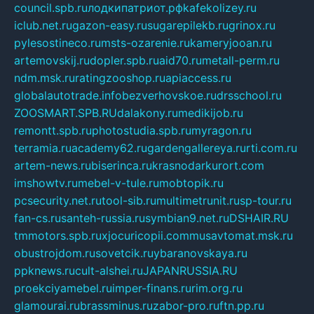
council.spb.ru
лодкипатриот.рф
kafekolizey.ru
iclub.net.ru
gazon-easy.ru
sugarepilekb.ru
grinox.ru
pylesostineco.ru
msts-ozarenie.ru
kameryjooan.ru
artemovskij.ru
dopler.spb.ru
aid70.ru
metall-perm.ru
ndm.msk.ru
ratingzooshop.ru
apiaccess.ru
globalautotrade.info
bezverhovskoe.ru
drsschool.ru
ZOOSMART.SPB.RU
dalakony.ru
medikijob.ru
remontt.spb.ru
photostudia.spb.ru
myragon.ru
terramia.ru
academy62.ru
gardengallereya.ru
rti.com.ru
artem-news.ru
biserinca.ru
krasnodarkurort.com
imshowtv.ru
mebel-v-tule.ru
mobtopik.ru
pcsecurity.net.ru
tool-sib.ru
multimetrunit.ru
sp-tour.ru
fan-cs.ru
santeh-russia.ru
symbian9.net.ru
DSHAIR.RU
tmmotors.spb.ru
xjocuricopii.com
musavtomat.msk.ru
obustrojdom.ru
sovetcik.ru
ybaranovskaya.ru
ppknews.ru
cult-alshei.ru
JAPANRUSSIA.RU
proekciyamebel.ru
imper-finans.ru
rim.org.ru
glamourai.ru
brassminus.ru
zabor-pro.ru
ftn.pp.ru