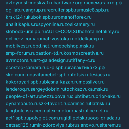
avtoyurist-moskva1.ru
hardware.org.ru
схема-авто.рф
dg-lab.ru
angrup.ru
recruiter.spb.ru
music8.spb.ru
krsk124.ru
kubok.spb.ru
romanofforex.ru
analitikaplus.ru
spyonline.ru
zosikamery.ru
sloboda-ural.pp.ru
AUTO-COM.SU
hohota.net
alimy.ru
online-z.com
aromat-vostoka.ru
otdelkaexp.ru
mobilvest.ru
bbd.net.ru
mebelshop.msk.ru
smp-forum.ru
bastion-td.ru
kosmoscreative.ru
avrmotors.ru
art-galadesign.ru
tiffany-c.ru
ecostep-samara.ru
d-p.spb.ru
галактика73.рф
sko.com.ru
davitamebel-spb.ru
fotsis.ru
tesiaes.ru
kokoroyari.spb.ru
blesna-kazan.ru
mossilver.ru
lenderoq.ru
sergeydobrin.ru
tochkazvuka.msk.ru
people-of-art.ru
bezzubova.ru
clubtibet.ru
orior-aks.ru
dynamoauto.ru
szk-favorit.ru
carlines.ru
flatnsk.ru
kingbolenskaner.ru
alex-motor.ru
astroline.net.ru
act1.spb.ru
polyglot.com.ru
gidlipetsk.ru
ooo-driada.ru
detsad125.ru
mir-zdoroviya.ru
bruslanovo.ru
siterem.ru