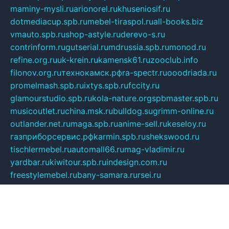
maminy-mysli.ru
arionorel.ru
khuseniosif.ru
dotmediacup.spb.ru
mebel-tiraspol.ru
all-books.biz
vmauto.spb.ru
shop-astyle.ru
derevo-s.ru
contrinform.ru
gutserial.ru
mdrussia.spb.ru
monod.ru
refine.org.ru
uk-krein.ru
kamensk61.ru
zooclub.info
filonov.org.ru
технокамск.рф
ra-spectr.ru
ooodriada.ru
promelmash.spb.ru
ixtys.spb.ru
fccity.ru
glamourstudio.spb.ru
kola-nature.org
spbmaster.spb.ru
musicoutlet.ru
china.msk.ru
bulldog.su
grimm-online.ru
outlander.net.ru
maga.spb.ru
anime-sell.ru
keseloy.ru
газприборсервис.рф
karmin.spb.ru
shekswood.ru
tischlermebel.ru
automall66.ru
mag-vladimir.ru
yardbar.ru
kiwitour.spb.ru
indesign.com.ru
freestylemebel.ru
bany-samara.ru
rsei.ru
naidisvoyput.ru
mgsn-invest.ru
ipkamerasannce.ru
alicante-house.ru
ibelka74.ru
cozyhouse.info
vlkargalev-studio.ru
700mb.ru
figura-ufa.ru
alina-live.ru
belarusiannews.ru
womenknow.ru
dos-vniimk.ru