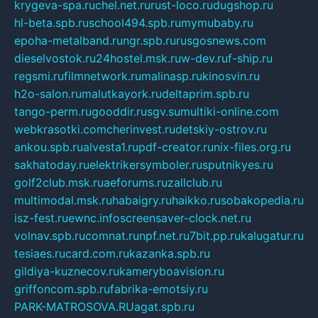
krygeva-spa.ru
chel.net.ru
rust-loco.ru
dugshop.ru
hl-beta.spb.ru
school494.spb.ru
mymubaby.ru
epoha-metalband.ru
ngr.spb.ru
rusgosnews.com
dieselvostok.ru
24hostel.msk.ru
w-dev.ru
f-ship.ru
regsmi.ru
filmnetwork.ru
malinasp.ru
kinosvin.ru
h2o-salon.ru
malutkayork.ru
deltaprim.spb.ru
tango-perm.ru
gooddir.ru
sgv.su
multiki-online.com
webkrasotki.com
cherinvest.ru
detskiy-ostrov.ru
ankou.spb.ru
alvesta1.ru
pdf-creator.ru
nix-files.org.ru
sakhatoday.ru
elektrikersymboler.ru
sputnikyes.ru
golf2club.msk.ru
aeforums.ru
zallclub.ru
multimodal.msk.ru
habaigry.ru
haikko.ru
sobakopedia.ru
isz-fest.ru
ewnc.info
screensaver-clock.net.ru
volnav.spb.ru
comnat.ru
npf.net.ru
7bit.pp.ru
kalugatur.ru
tesiaes.ru
card.com.ru
kazanka.spb.ru
gildiya-kuznecov.ru
kameryboavision.ru
griffoncom.spb.ru
fabrika-emotsiy.ru
PARK-MATROSOVA.RU
agat.spb.ru