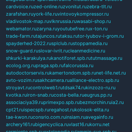
cardvoice.ru
zed-online.ru
zvonitut.ru
zebra-tlt.ru
zarafshan.ru
york-life.ru
vintovoykompressor.ru
vladivostok-map.ru
vlknrussia.ru
wasabi-shop.ru
webamator.ru
zaryna.ru
youtubefree.ru
x-ton.ru
trade-farm.ru
tajuncos.ru
taksu.ru
tor-lyubov-i-grom.ru
spayderhed-2022.ru
splclub.ru
stoppamedia.ru
snow-guard.ru
slovar-ivrit.ru
cleanmedicine.ru
shkurki-karakulya.ru
kanotiforet.spb.ru
tutmassage.ru
ecolog.org.ru
praga.spb.ru
falcorussia.ru
autodoctorservis.ru
kamertondom.spb.ru
net-life.net.ru
avto-vozim.ru
sakhcamera.ru
alliance-electro.spb.ru
stroyavt.ru
controlweb1.ru
tdsak74.ru
kinzozo-ru.ru
kvotka.ru
iron-snab.ru
costa-bella.ru
eugrus.pp.ru
associaciya39.ru
primexpo.spb.ru
bezmorchin.ru
ia2.ru
cpt21.ru
ispecspb.ru
regahost.ru
kolosok-elita.ru
tae-kwon.ru
consrio.com.ru
insiam.ru
avegainfo.ru
archery161.ru
bigencyclica.ru
vlast16.ru
korru.net
sarmiento.spb.su
extelopedia.ru
lammin-suo.spb.ru