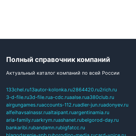
Полный справочник компаний
Актуальный каталог компаний по всей России
133chel.ru
13autor-kolonka.ru
2864420.ru
2rich.ru
3-d-file.ru
3d-file.ru
a-cdc.ru
aalse.ru
a380club.ru
airgungames.ru
accounts-112.ru
adler-jun.ru
adonyev.ru
alfeihavsalnassr.ru
altaipant.ru
argentinamia.ru
aria-family.ru
arkrym.ru
ashanet.ru
belgorod-day.ru
bankaribi.ru
bandamn.ru
bigfatcc.ru
blagodarenie-spb.ru
borodino-media.ru
card-voice.ru