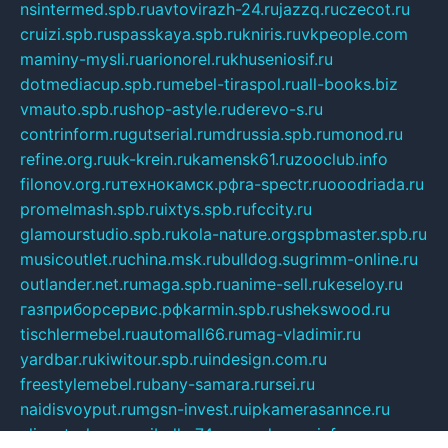
nsintermed.spb.ru
avtovirazh-24.ru
jazzq.ru
czecot.ru
cruizi.spb.ru
spasskaya.spb.ru
kniris.ru
vkpeople.com
maminy-mysli.ru
arionorel.ru
khuseniosif.ru
dotmediacup.spb.ru
mebel-tiraspol.ru
all-books.biz
vmauto.spb.ru
shop-astyle.ru
derevo-s.ru
contrinform.ru
gutserial.ru
mdrussia.spb.ru
monod.ru
refine.org.ru
uk-krein.ru
kamensk61.ru
zooclub.info
filonov.org.ru
технокамск.рф
ra-spectr.ru
ooodriada.ru
promelmash.spb.ru
ixtys.spb.ru
fccity.ru
glamourstudio.spb.ru
kola-nature.org
spbmaster.spb.ru
musicoutlet.ru
china.msk.ru
bulldog.su
grimm-online.ru
outlander.net.ru
maga.spb.ru
anime-sell.ru
keseloy.ru
газприборсервис.рф
karmin.spb.ru
shekswood.ru
tischlermebel.ru
automall66.ru
mag-vladimir.ru
yardbar.ru
kiwitour.spb.ru
indesign.com.ru
freestylemebel.ru
bany-samara.ru
rsei.ru
naidisvoyput.ru
mgsn-invest.ru
ipkamerasannce.ru
alicante-house.ru
ibelka74.ru
cozyhouse.info