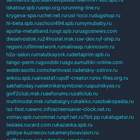
iskatour.spb.ru
snpi.org.ru
running-line.ru
krygeva-spa.ru
chel.net.ru
rust-loco.ru
dugshop.ru
hl-beta.spb.ru
school494.spb.ru
mymubaby.ru
epoha-metalband.ru
ngr.spb.ru
rusgosnews.com
dieselvostok.ru
24hostel.msk.ru
w-dev.ru
f-ship.ru
regsmi.ru
filmnetwork.ru
malinasp.ru
kinosvin.ru
h2o-salon.ru
malutkayork.ru
deltaprim.spb.ru
tango-perm.ru
gooddir.ru
sgv.su
multiki-online.com
webkrasotki.com
cherinvest.ru
detskiy-ostrov.ru
ankou.spb.ru
alvesta1.ru
pdf-creator.ru
nix-files.org.ru
sakhatoday.ru
elektrikersymboler.ru
sputnikyes.ru
golf2club.msk.ru
aeforums.ru
zallclub.ru
multimodal.msk.ru
habaigry.ru
haikko.ru
sobakopedia.ru
isz-fest.ru
ewnc.info
screensaver-clock.net.ru
volnav.spb.ru
comnat.ru
npf.net.ru
7bit.pp.ru
kalugatur.ru
tesiaes.ru
card.com.ru
kazanka.spb.ru
gildiya-kuznecov.ru
kameryboavision.ru