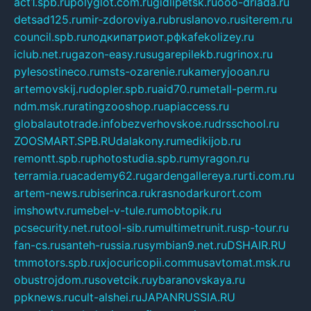
act1.spb.ru
polyglot.com.ru
gidlipetsk.ru
ooo-driada.ru
detsad125.ru
mir-zdoroviya.ru
bruslanovo.ru
siterem.ru
council.spb.ru
лодкипатриот.рф
kafekolizey.ru
iclub.net.ru
gazon-easy.ru
sugarepilekb.ru
grinox.ru
pylesostineco.ru
msts-ozarenie.ru
kameryjooan.ru
artemovskij.ru
dopler.spb.ru
aid70.ru
metall-perm.ru
ndm.msk.ru
ratingzooshop.ru
apiaccess.ru
globalautotrade.info
bezverhovskoe.ru
drsschool.ru
ZOOSMART.SPB.RU
dalakony.ru
medikijob.ru
remontt.spb.ru
photostudia.spb.ru
myragon.ru
terramia.ru
academy62.ru
gardengallereya.ru
rti.com.ru
artem-news.ru
biserinca.ru
krasnodarkurort.com
imshowtv.ru
mebel-v-tule.ru
mobtopik.ru
pcsecurity.net.ru
tool-sib.ru
multimetrunit.ru
sp-tour.ru
fan-cs.ru
santeh-russia.ru
symbian9.net.ru
DSHAIR.RU
tmmotors.spb.ru
xjocuricopii.com
musavtomat.msk.ru
obustrojdom.ru
sovetcik.ru
ybaranovskaya.ru
ppknews.ru
cult-alshei.ru
JAPANRUSSIA.RU