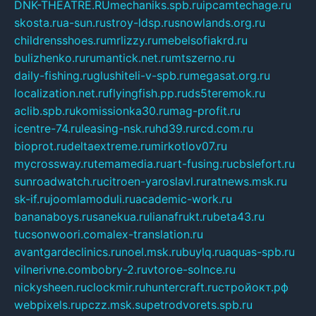
DNK-THEATRE.RU
mechaniks.spb.ru
ipcamtechage.ru
skosta.ru
a-sun.ru
stroy-ldsp.ru
snowlands.org.ru
childrensshoes.ru
mrlizzy.ru
mebelsofiakrd.ru
bulizhenko.ru
rumantick.net.ru
mtszerno.ru
daily-fishing.ru
glushiteli-v-spb.ru
megasat.org.ru
localization.net.ru
flyingfish.pp.ru
ds5teremok.ru
aclib.spb.ru
komissionka30.ru
mag-profit.ru
icentre-74.ru
leasing-nsk.ru
hd39.ru
rcd.com.ru
bioprot.ru
deltaextreme.ru
mirkotlov07.ru
mycrossway.ru
temamedia.ru
art-fusing.ru
cbslefort.ru
sunroadwatch.ru
citroen-yaroslavl.ru
ratnews.msk.ru
sk-if.ru
joomlamoduli.ru
academic-work.ru
bananaboys.ru
sanekua.ru
lianafrukt.ru
beta43.ru
tucsonwoori.com
alex-translation.ru
avantgardeclinics.ru
noel.msk.ru
buylq.ru
aquas-spb.ru
vilnerivne.com
bobry-2.ru
vtoroe-solnce.ru
nickysheen.ru
clockmir.ru
huntercraft.ru
стройокт.рф
webpixels.ru
pczz.msk.su
petrodvorets.spb.ru