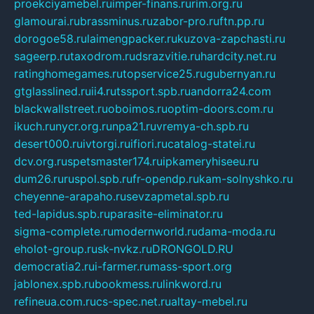
proekciyamebel.ru
imper-finans.ru
rim.org.ru
glamourai.ru
brassminus.ru
zabor-pro.ru
ftn.pp.ru
dorogoe58.ru
laimengpacker.ru
kuzova-zapchasti.ru
sageerp.ru
taxodrom.ru
dsrazvitie.ru
hardcity.net.ru
ratinghomegames.ru
topservice25.ru
gubernyan.ru
gtglasslined.ru
ii4.ru
tssport.spb.ru
andorra24.com
blackwallstreet.ru
oboimos.ru
optim-doors.com.ru
ikuch.ru
nycr.org.ru
npa21.ru
vremya-ch.spb.ru
desert000.ru
ivtorgi.ru
ifiori.ru
catalog-statei.ru
dcv.org.ru
spetsmaster174.ru
ipkameryhiseeu.ru
dum26.ru
ruspol.spb.ru
fr-opendp.ru
kam-solnyshko.ru
cheyenne-arapaho.ru
sevzapmetal.spb.ru
ted-lapidus.spb.ru
parasite-eliminator.ru
sigma-complete.ru
modernworld.ru
dama-moda.ru
eholot-group.ru
sk-nvkz.ru
DRONGOLD.RU
democratia2.ru
i-farmer.ru
mass-sport.org
jablonex.spb.ru
bookmess.ru
linkword.ru
refineua.com.ru
cs-spec.net.ru
altay-mebel.ru