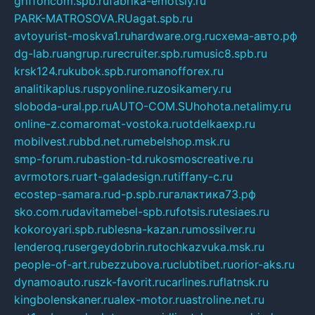
griffoncom.spb.ru
fabrika-emotsiy.ru
PARK-MATROSOVA.RU
agat.spb.ru
avtoyurist-moskva1.ru
hardware.org.ru
схема-авто.рф
dg-lab.ru
angrup.ru
recruiter.spb.ru
music8.spb.ru
krsk124.ru
kubok.spb.ru
romanofforex.ru
analitikaplus.ru
spyonline.ru
zosikamery.ru
sloboda-ural.pp.ru
AUTO-COM.SU
hohota.net
alimy.ru
online-z.com
aromat-vostoka.ru
otdelkaexp.ru
mobilvest.ru
bbd.net.ru
mebelshop.msk.ru
smp-forum.ru
bastion-td.ru
kosmoscreative.ru
avrmotors.ru
art-galadesign.ru
tiffany-c.ru
ecostep-samara.ru
d-p.spb.ru
галактика73.рф
sko.com.ru
davitamebel-spb.ru
fotsis.ru
tesiaes.ru
kokoroyari.spb.ru
blesna-kazan.ru
mossilver.ru
lenderoq.ru
sergeydobrin.ru
tochkazvuka.msk.ru
people-of-art.ru
bezzubova.ru
clubtibet.ru
orior-aks.ru
dynamoauto.ru
szk-favorit.ru
carlines.ru
flatnsk.ru
kingbolenskaner.ru
alex-motor.ru
astroline.net.ru