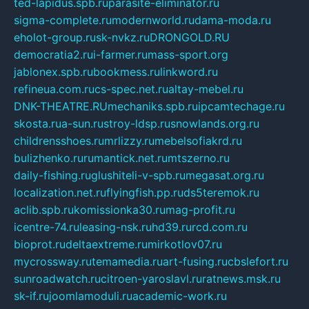
ted-lapidus.spb.ru
parasite-eliminator.ru
sigma-complete.ru
modernworld.ru
dama-moda.ru
eholot-group.ru
sk-nvkz.ru
DRONGOLD.RU
democratia2.ru
i-farmer.ru
mass-sport.org
jablonex.spb.ru
bookmess.ru
linkword.ru
refineua.com.ru
cs-spec.net.ru
altay-mebel.ru
DNK-THEATRE.RU
mechaniks.spb.ru
ipcamtechage.ru
skosta.ru
a-sun.ru
stroy-ldsp.ru
snowlands.org.ru
childrensshoes.ru
mrlizzy.ru
mebelsofiakrd.ru
bulizhenko.ru
rumantick.net.ru
mtszerno.ru
daily-fishing.ru
glushiteli-v-spb.ru
megasat.org.ru
localization.net.ru
flyingfish.pp.ru
ds5teremok.ru
aclib.spb.ru
komissionka30.ru
mag-profit.ru
icentre-74.ru
leasing-nsk.ru
hd39.ru
rcd.com.ru
bioprot.ru
deltaextreme.ru
mirkotlov07.ru
mycrossway.ru
temamedia.ru
art-fusing.ru
cbslefort.ru
sunroadwatch.ru
citroen-yaroslavl.ru
ratnews.msk.ru
sk-if.ru
joomlamoduli.ru
academic-work.ru