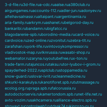
3-d-file.ru
3d-file.ru
a-cdc.ru
aalse.ru
a380club.ru
airgungames.ru
accounts-112.ru
adler-jun.ru
adonyev.ru
alfeihavsalnassr.ru
altaipant.ru
argentinamia.ru
aria-family.ru
arkrym.ru
ashanet.ru
belgorod-day.ru
bankaribi.ru
bandamn.ru
bigfatcc.ru
blagodarenie-spb.ru
borodino-media.ru
card-voice.ru
cardvoice.ru
zed-online.ru
zvonitut.ru
zebra-tlt.ru
zarafshan.ru
york-life.ru
vintovoykompressor.ru
vladivostok-map.ru
vlknrussia.ru
wasabi-shop.ru
webamator.ru
zaryna.ru
youtubefree.ru
x-ton.ru
trade-farm.ru
tajuncos.ru
taksu.ru
tor-lyubov-i-grom.ru
spayderhed-2022.ru
splclub.ru
stoppamedia.ru
snow-guard.ru
slovar-ivrit.ru
cleanmedicine.ru
shkurki-karakulya.ru
kanotiforet.spb.ru
tutmassage.ru
ecolog.org.ru
praga.spb.ru
falcorussia.ru
autodoctorservis.ru
kamertondom.spb.ru
net-life.net.ru
avto-vozim.ru
sakhcamera.ru
alliance-electro.spb.ru
stroyavt.ru
controlweb1.ru
tdsak74.ru
kinzozo-ru.ru