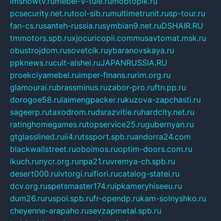
imshowtv.ru
mebel-v-tule.ru
mobtopik.ru
pcsecurity.net.ru
tool-sib.ru
multimetrunit.ru
sp-tour.ru
fan-cs.ru
santeh-russia.ru
symbian9.net.ru
DSHAIR.RU
tmmotors.spb.ru
xjocuricopii.com
musavtomat.msk.ru
obustrojdom.ru
sovetcik.ru
ybaranovskaya.ru
ppknews.ru
cult-alshei.ru
JAPANRUSSIA.RU
proekciyamebel.ru
imper-finans.ru
rim.org.ru
glamourai.ru
brassminus.ru
zabor-pro.ru
ftn.pp.ru
dorogoe58.ru
laimengpacker.ru
kuzova-zapchasti.ru
sageerp.ru
taxodrom.ru
dsrazvitie.ru
hardcity.net.ru
ratinghomegames.ru
topservice25.ru
gubernyan.ru
gtglasslined.ru
ii4.ru
tssport.spb.ru
andorra24.com
blackwallstreet.ru
oboimos.ru
optim-doors.com.ru
ikuch.ru
nycr.org.ru
npa21.ru
vremya-ch.spb.ru
desert000.ru
ivtorgi.ru
ifiori.ru
catalog-statei.ru
dcv.org.ru
spetsmaster174.ru
ipkameryhiseeu.ru
dum26.ru
ruspol.spb.ru
fr-opendp.ru
kam-solnyshko.ru
cheyenne-arapaho.ru
sevzapmetal.spb.ru