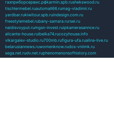
газприборсервис.рф
karmin.spb.ru
shekswood.ru
tischlermebel.ru
automall66.ru
mag-vladimir.ru
yardbar.ru
kiwitour.spb.ru
indesign.com.ru
freestylemebel.ru
bany-samara.ru
rsei.ru
naidisvoyput.ru
mgsn-invest.ru
ipkamerasannce.ru
alicante-house.ru
ibelka74.ru
cozyhouse.info
vlkargalev-studio.ru
700mb.ru
figura-ufa.ru
alina-live.ru
belarusiannews.ru
womenknow.ru
dos-vniimk.ru
sega.net.ru
dv.net.ru
phenomenonsofhistory.com
telesputnik.net.ru
wall.pp.ru
pylesosroidmi.ru
gtc-clan.ru
cligs.ru
bibikazap.ru
popova.org.ru
netwhistler.spb.ru
bellvil.ru
bonzon.ru
iss-vladik.ru
defiparis.net.ru
las-gryzas.ru
amku.ru
electednews.spb.ru
feather.org.ru
spar72.ru
tankiigri.ru
dominus.com.ru
ibtree.ru
sanykool.pp.ru
unixlib.org.ru
menatep.spb.ru
gartenterrassen.ru
printeka.ru
skvozilka.com.ru
parkovka-pub.ru
lovemobi.ru
art-ru.ru
emulatorz.com.ru
alucomp.com.ru
tatforum.com.ru