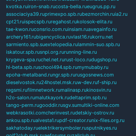
kvotka.ru
iron-snab.ru
costa-bella.ru
eugrus.pp.ru
associaciya39.ru
primexpo.spb.ru
bezmorchin.ru
ia2.ru
cpt21.ru
ispecspb.ru
regahost.ru
kolosok-elita.ru
tae-kwon.ru
consrio.com.ru
insiam.ru
avegainfo.ru
archery161.ru
bigencyclica.ru
vlast16.ru
korru.net
sarmiento.spb.su
extelopedia.ru
lammin-suo.spb.ru
iskatour.spb.ru
snpi.org.ru
running-line.ru
krygeva-spa.ru
chel.net.ru
rust-loco.ru
dugshop.ru
hl-beta.spb.ru
school494.spb.ru
mymubaby.ru
epoha-metalband.ru
ngr.spb.ru
rusgosnews.com
dieselvostok.ru
24hostel.msk.ru
w-dev.ru
f-ship.ru
regsmi.ru
filmnetwork.ru
malinasp.ru
kinosvin.ru
h2o-salon.ru
malutkayork.ru
deltaprim.spb.ru
tango-perm.ru
gooddir.ru
sgv.su
multiki-online.com
webkrasotki.com
cherinvest.ru
detskiy-ostrov.ru
ankou.spb.ru
alvesta1.ru
pdf-creator.ru
nix-files.org.ru
sakhatoday.ru
elektrikersymboler.ru
sputnikyes.ru
golf2club.msk.ru
aeforums.ru
zallclub.ru