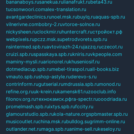
bananaboys.ru
sanekua.ru
lianafrukt.ru
beta43.ru
tucsonwoori.com
alex-translation.ru
avantgardeclinics.ru
noel.msk.ru
buylq.ru
aquas-spb.ru
vilnerivne.com
bobry-2.ru
vtoroe-solnce.ru
nickysheen.ru
clockmir.ru
huntercraft.ru
стройокт.рф
webpixels.ru
pczz.msk.su
petrodvorets.spb.ru
nsintermed.spb.ru
avtovirazh-24.ru
jazzq.ru
czecot.ru
cruizi.spb.ru
spasskaya.spb.ru
kniris.ru
vkpeople.com
maminy-mysli.ru
arionorel.ru
khuseniosif.ru
dotmediacup.spb.ru
mebel-tiraspol.ru
all-books.biz
vmauto.spb.ru
shop-astyle.ru
derevo-s.ru
contrinform.ru
gutserial.ru
mdrussia.spb.ru
monod.ru
refine.org.ru
uk-krein.ru
kamensk61.ru
zooclub.info
filonov.org.ru
технокамск.рф
ra-spectr.ru
ooodriada.ru
promelmash.spb.ru
ixtys.spb.ru
fccity.ru
glamourstudio.spb.ru
kola-nature.org
spbmaster.spb.ru
musicoutlet.ru
china.msk.ru
bulldog.su
grimm-online.ru
outlander.net.ru
maga.spb.ru
anime-sell.ru
keseloy.ru