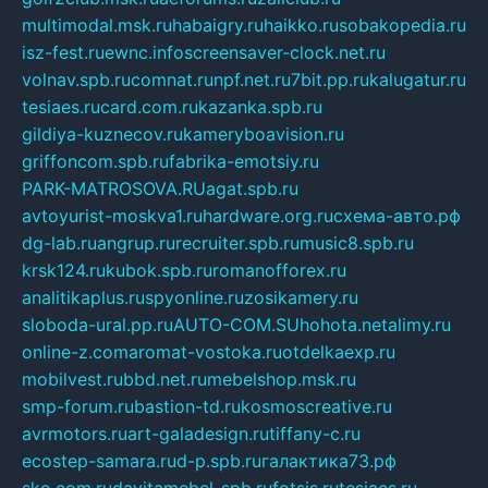
multimodal.msk.ru
habaigry.ru
haikko.ru
sobakopedia.ru
isz-fest.ru
ewnc.info
screensaver-clock.net.ru
volnav.spb.ru
comnat.ru
npf.net.ru
7bit.pp.ru
kalugatur.ru
tesiaes.ru
card.com.ru
kazanka.spb.ru
gildiya-kuznecov.ru
kameryboavision.ru
griffoncom.spb.ru
fabrika-emotsiy.ru
PARK-MATROSOVA.RU
agat.spb.ru
avtoyurist-moskva1.ru
hardware.org.ru
схема-авто.рф
dg-lab.ru
angrup.ru
recruiter.spb.ru
music8.spb.ru
krsk124.ru
kubok.spb.ru
romanofforex.ru
analitikaplus.ru
spyonline.ru
zosikamery.ru
sloboda-ural.pp.ru
AUTO-COM.SU
hohota.net
alimy.ru
online-z.com
aromat-vostoka.ru
otdelkaexp.ru
mobilvest.ru
bbd.net.ru
mebelshop.msk.ru
smp-forum.ru
bastion-td.ru
kosmoscreative.ru
avrmotors.ru
art-galadesign.ru
tiffany-c.ru
ecostep-samara.ru
d-p.spb.ru
галактика73.рф
sko.com.ru
davitamebel-spb.ru
fotsis.ru
tesiaes.ru