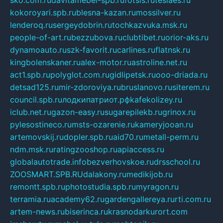
kokoroyari.spb.ru
blesna-kazan.ru
mossilver.ru
lenderoq.ru
sergeydobrin.ru
tochkazvuka.msk.ru
people-of-art.ru
bezzubova.ru
clubtibet.ru
orior-aks.ru
dynamoauto.ru
szk-favorit.ru
carlines.ru
flatnsk.ru
kingbolenskaner.ru
alex-motor.ru
astroline.net.ru
act1.spb.ru
polyglot.com.ru
gidlipetsk.ru
ooo-driada.ru
detsad125.ru
mir-zdoroviya.ru
bruslanovo.ru
siterem.ru
council.spb.ru
лодкипатриот.рф
kafekolizey.ru
iclub.net.ru
gazon-easy.ru
sugarepilekb.ru
grinox.ru
pylesostineco.ru
msts-ozarenie.ru
kameryjooan.ru
artemovskij.ru
dopler.spb.ru
aid70.ru
metall-perm.ru
ndm.msk.ru
ratingzooshop.ru
apiaccess.ru
globalautotrade.info
bezverhovskoe.ru
drsschool.ru
ZOOSMART.SPB.RU
dalakony.ru
medikijob.ru
remontt.spb.ru
photostudia.spb.ru
myragon.ru
terramia.ru
academy62.ru
gardengallereya.ru
rti.com.ru
artem-news.ru
biserinca.ru
krasnodarkurort.com