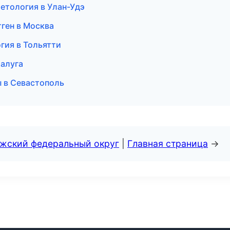
метология в Улан-Удэ
тген в Москва
гия в Тольятти
Калуга
ы в Севастополь
лжский федеральный округ
|
Главная страница
→