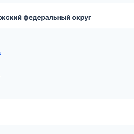
лжский федеральный округ
д
д