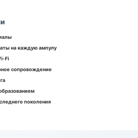
ми
риалы
аты на каждую ампулу
i-Fi
урное сопровождение
га
образованием
следнего поколения