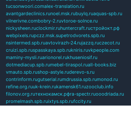
tucsonwoori.com
alex-translation.ru
avantgardeclinics.ru
noel.msk.ru
buylq.ru
aquas-spb.ru
vilnerivne.com
bobry-2.ru
vtoroe-solnce.ru
nickysheen.ru
clockmir.ru
huntercraft.ru
стройокт.рф
webpixels.ru
pczz.msk.su
petrodvorets.spb.ru
nsintermed.spb.ru
avtovirazh-24.ru
jazzq.ru
czecot.ru
cruizi.spb.ru
spasskaya.spb.ru
kniris.ru
vkpeople.com
maminy-mysli.ru
arionorel.ru
khuseniosif.ru
dotmediacup.spb.ru
mebel-tiraspol.ru
all-books.biz
vmauto.spb.ru
shop-astyle.ru
derevo-s.ru
contrinform.ru
gutserial.ru
mdrussia.spb.ru
monod.ru
refine.org.ru
uk-krein.ru
kamensk61.ru
zooclub.info
filonov.org.ru
технокамск.рф
ra-spectr.ru
ooodriada.ru
promelmash.spb.ru
ixtys.spb.ru
fccity.ru
glamourstudio.spb.ru
kola-nature.org
spbmaster.spb.ru
musicoutlet.ru
china.msk.ru
bulldog.su
grimm-online.ru
outlander.net.ru
maga.spb.ru
anime-sell.ru
keseloy.ru
газприборсервис.рф
karmin.spb.ru
shekswood.ru