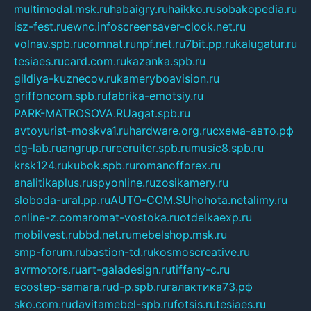
multimodal.msk.ru
habaigry.ru
haikko.ru
sobakopedia.ru
isz-fest.ru
ewnc.info
screensaver-clock.net.ru
volnav.spb.ru
comnat.ru
npf.net.ru
7bit.pp.ru
kalugatur.ru
tesiaes.ru
card.com.ru
kazanka.spb.ru
gildiya-kuznecov.ru
kameryboavision.ru
griffoncom.spb.ru
fabrika-emotsiy.ru
PARK-MATROSOVA.RU
agat.spb.ru
avtoyurist-moskva1.ru
hardware.org.ru
схема-авто.рф
dg-lab.ru
angrup.ru
recruiter.spb.ru
music8.spb.ru
krsk124.ru
kubok.spb.ru
romanofforex.ru
analitikaplus.ru
spyonline.ru
zosikamery.ru
sloboda-ural.pp.ru
AUTO-COM.SU
hohota.net
alimy.ru
online-z.com
aromat-vostoka.ru
otdelkaexp.ru
mobilvest.ru
bbd.net.ru
mebelshop.msk.ru
smp-forum.ru
bastion-td.ru
kosmoscreative.ru
avrmotors.ru
art-galadesign.ru
tiffany-c.ru
ecostep-samara.ru
d-p.spb.ru
галактика73.рф
sko.com.ru
davitamebel-spb.ru
fotsis.ru
tesiaes.ru