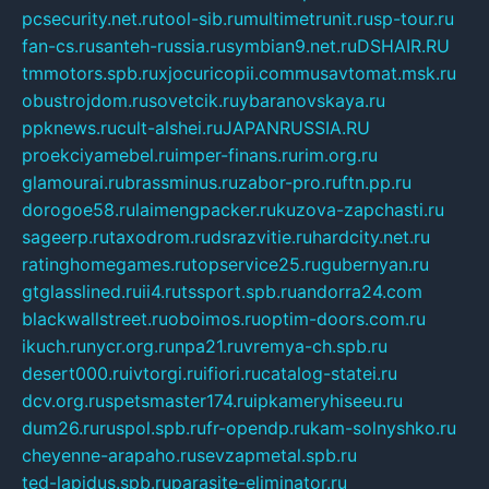
pcsecurity.net.ru
tool-sib.ru
multimetrunit.ru
sp-tour.ru
fan-cs.ru
santeh-russia.ru
symbian9.net.ru
DSHAIR.RU
tmmotors.spb.ru
xjocuricopii.com
musavtomat.msk.ru
obustrojdom.ru
sovetcik.ru
ybaranovskaya.ru
ppknews.ru
cult-alshei.ru
JAPANRUSSIA.RU
proekciyamebel.ru
imper-finans.ru
rim.org.ru
glamourai.ru
brassminus.ru
zabor-pro.ru
ftn.pp.ru
dorogoe58.ru
laimengpacker.ru
kuzova-zapchasti.ru
sageerp.ru
taxodrom.ru
dsrazvitie.ru
hardcity.net.ru
ratinghomegames.ru
topservice25.ru
gubernyan.ru
gtglasslined.ru
ii4.ru
tssport.spb.ru
andorra24.com
blackwallstreet.ru
oboimos.ru
optim-doors.com.ru
ikuch.ru
nycr.org.ru
npa21.ru
vremya-ch.spb.ru
desert000.ru
ivtorgi.ru
ifiori.ru
catalog-statei.ru
dcv.org.ru
spetsmaster174.ru
ipkameryhiseeu.ru
dum26.ru
ruspol.spb.ru
fr-opendp.ru
kam-solnyshko.ru
cheyenne-arapaho.ru
sevzapmetal.spb.ru
ted-lapidus.spb.ru
parasite-eliminator.ru