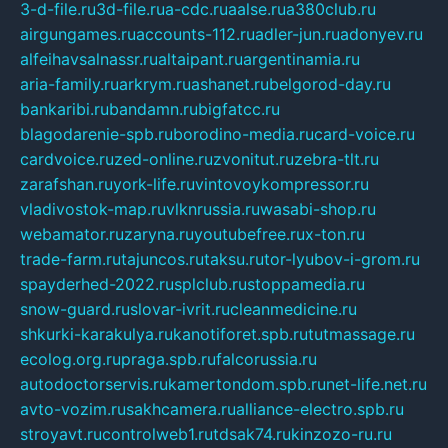
3-d-file.ru
3d-file.ru
a-cdc.ru
aalse.ru
a380club.ru
airgungames.ru
accounts-112.ru
adler-jun.ru
adonyev.ru
alfeihavsalnassr.ru
altaipant.ru
argentinamia.ru
aria-family.ru
arkrym.ru
ashanet.ru
belgorod-day.ru
bankaribi.ru
bandamn.ru
bigfatcc.ru
blagodarenie-spb.ru
borodino-media.ru
card-voice.ru
cardvoice.ru
zed-online.ru
zvonitut.ru
zebra-tlt.ru
zarafshan.ru
york-life.ru
vintovoykompressor.ru
vladivostok-map.ru
vlknrussia.ru
wasabi-shop.ru
webamator.ru
zaryna.ru
youtubefree.ru
x-ton.ru
trade-farm.ru
tajuncos.ru
taksu.ru
tor-lyubov-i-grom.ru
spayderhed-2022.ru
splclub.ru
stoppamedia.ru
snow-guard.ru
slovar-ivrit.ru
cleanmedicine.ru
shkurki-karakulya.ru
kanotiforet.spb.ru
tutmassage.ru
ecolog.org.ru
praga.spb.ru
falcorussia.ru
autodoctorservis.ru
kamertondom.spb.ru
net-life.net.ru
avto-vozim.ru
sakhcamera.ru
alliance-electro.spb.ru
stroyavt.ru
controlweb1.ru
tdsak74.ru
kinzozo-ru.ru