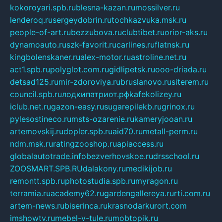
kokoroyari.spb.ru
blesna-kazan.ru
mossilver.ru
lenderoq.ru
sergeydobrin.ru
tochkazvuka.msk.ru
people-of-art.ru
bezzubova.ru
clubtibet.ru
orior-aks.ru
dynamoauto.ru
szk-favorit.ru
carlines.ru
flatnsk.ru
kingbolenskaner.ru
alex-motor.ru
astroline.net.ru
act1.spb.ru
polyglot.com.ru
gidlipetsk.ru
ooo-driada.ru
detsad125.ru
mir-zdoroviya.ru
bruslanovo.ru
siterem.ru
council.spb.ru
лодкипатриот.рф
kafekolizey.ru
iclub.net.ru
gazon-easy.ru
sugarepilekb.ru
grinox.ru
pylesostineco.ru
msts-ozarenie.ru
kameryjooan.ru
artemovskij.ru
dopler.spb.ru
aid70.ru
metall-perm.ru
ndm.msk.ru
ratingzooshop.ru
apiaccess.ru
globalautotrade.info
bezverhovskoe.ru
drsschool.ru
ZOOSMART.SPB.RU
dalakony.ru
medikijob.ru
remontt.spb.ru
photostudia.spb.ru
myragon.ru
terramia.ru
academy62.ru
gardengallereya.ru
rti.com.ru
artem-news.ru
biserinca.ru
krasnodarkurort.com
imshowtv.ru
mebel-v-tule.ru
mobtopik.ru