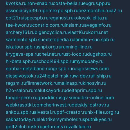
kvotka.ru
iron-snab.ru
costa-bella.ru
eugrus.pp.ru
associaciya39.ru
primexpo.spb.ru
bezmorchin.ru
ia2.ru
cpt21.ru
ispecspb.ru
regahost.ru
kolosok-elita.ru
tae-kwon.ru
consrio.com.ru
insiam.ru
avegainfo.ru
archery161.ru
bigencyclica.ru
vlast16.ru
korru.net
sarmiento.spb.su
extelopedia.ru
lammin-suo.spb.ru
iskatour.spb.ru
snpi.org.ru
running-line.ru
krygeva-spa.ru
chel.net.ru
rust-loco.ru
dugshop.ru
hl-beta.spb.ru
school494.spb.ru
mymubaby.ru
epoha-metalband.ru
ngr.spb.ru
rusgosnews.com
dieselvostok.ru
24hostel.msk.ru
w-dev.ru
f-ship.ru
regsmi.ru
filmnetwork.ru
malinasp.ru
kinosvin.ru
h2o-salon.ru
malutkayork.ru
deltaprim.spb.ru
tango-perm.ru
gooddir.ru
sgv.su
multiki-online.com
webkrasotki.com
cherinvest.ru
detskiy-ostrov.ru
ankou.spb.ru
alvesta1.ru
pdf-creator.ru
nix-files.org.ru
sakhatoday.ru
elektrikersymboler.ru
sputnikyes.ru
golf2club.msk.ru
aeforums.ru
zallclub.ru