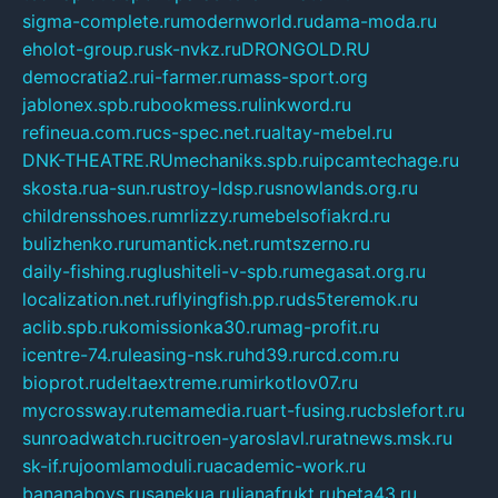
sigma-complete.ru
modernworld.ru
dama-moda.ru
eholot-group.ru
sk-nvkz.ru
DRONGOLD.RU
democratia2.ru
i-farmer.ru
mass-sport.org
jablonex.spb.ru
bookmess.ru
linkword.ru
refineua.com.ru
cs-spec.net.ru
altay-mebel.ru
DNK-THEATRE.RU
mechaniks.spb.ru
ipcamtechage.ru
skosta.ru
a-sun.ru
stroy-ldsp.ru
snowlands.org.ru
childrensshoes.ru
mrlizzy.ru
mebelsofiakrd.ru
bulizhenko.ru
rumantick.net.ru
mtszerno.ru
daily-fishing.ru
glushiteli-v-spb.ru
megasat.org.ru
localization.net.ru
flyingfish.pp.ru
ds5teremok.ru
aclib.spb.ru
komissionka30.ru
mag-profit.ru
icentre-74.ru
leasing-nsk.ru
hd39.ru
rcd.com.ru
bioprot.ru
deltaextreme.ru
mirkotlov07.ru
mycrossway.ru
temamedia.ru
art-fusing.ru
cbslefort.ru
sunroadwatch.ru
citroen-yaroslavl.ru
ratnews.msk.ru
sk-if.ru
joomlamoduli.ru
academic-work.ru
bananaboys.ru
sanekua.ru
lianafrukt.ru
beta43.ru