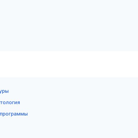
гуры
етология
е программы