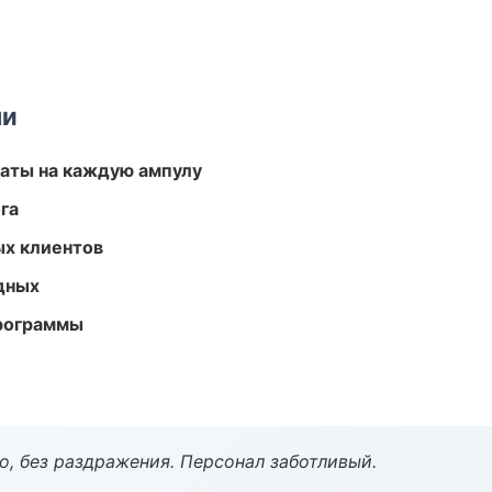
ми
аты на каждую ампулу
га
ых клиентов
одных
программы
, без раздражения. Персонал заботливый.