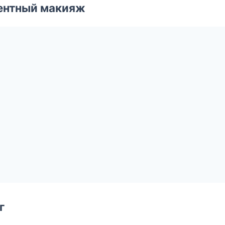
ентный макияж
г