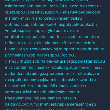
nsintermed.spb.ru
avtovirazh-24.ru
jazzq.ru
czecot.ru
cruizi.spb.ru
spasskaya.spb.ru
kniris.ru
vkpeople.com
maminy-mysli.ru
arionorel.ru
khuseniosif.ru
dotmediacup.spb.ru
mebel-tiraspol.ru
all-books.biz
vmauto.spb.ru
shop-astyle.ru
derevo-s.ru
contrinform.ru
gutserial.ru
mdrussia.spb.ru
monod.ru
refine.org.ru
uk-krein.ru
kamensk61.ru
zooclub.info
filonov.org.ru
технокамск.рф
ra-spectr.ru
ooodriada.ru
promelmash.spb.ru
ixtys.spb.ru
fccity.ru
glamourstudio.spb.ru
kola-nature.org
spbmaster.spb.ru
musicoutlet.ru
china.msk.ru
bulldog.su
grimm-online.ru
outlander.net.ru
maga.spb.ru
anime-sell.ru
keseloy.ru
газприборсервис.рф
karmin.spb.ru
shekswood.ru
tischlermebel.ru
automall66.ru
mag-vladimir.ru
yardbar.ru
kiwitour.spb.ru
indesign.com.ru
freestylemebel.ru
bany-samara.ru
rsei.ru
naidisvoyput.ru
mgsn-invest.ru
ipkamerasannce.ru