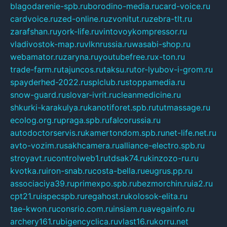
blagodarenie-spb.ru
borodino-media.ru
card-voice.ru
cardvoice.ru
zed-online.ru
zvonitut.ru
zebra-tlt.ru
zarafshan.ru
york-life.ru
vintovoykompressor.ru
vladivostok-map.ru
vlknrussia.ru
wasabi-shop.ru
webamator.ru
zaryna.ru
youtubefree.ru
x-ton.ru
trade-farm.ru
tajuncos.ru
taksu.ru
tor-lyubov-i-grom.ru
spayderhed-2022.ru
splclub.ru
stoppamedia.ru
snow-guard.ru
slovar-ivrit.ru
cleanmedicine.ru
shkurki-karakulya.ru
kanotiforet.spb.ru
tutmassage.ru
ecolog.org.ru
praga.spb.ru
falcorussia.ru
autodoctorservis.ru
kamertondom.spb.ru
net-life.net.ru
avto-vozim.ru
sakhcamera.ru
alliance-electro.spb.ru
stroyavt.ru
controlweb1.ru
tdsak74.ru
kinzozo-ru.ru
kvotka.ru
iron-snab.ru
costa-bella.ru
eugrus.pp.ru
associaciya39.ru
primexpo.spb.ru
bezmorchin.ru
ia2.ru
cpt21.ru
ispecspb.ru
regahost.ru
kolosok-elita.ru
tae-kwon.ru
consrio.com.ru
insiam.ru
avegainfo.ru
archery161.ru
bigencyclica.ru
vlast16.ru
korru.net