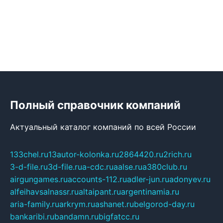
Полный справочник компаний
Актуальный каталог компаний по всей России
133chel.ru
13autor-kolonka.ru
2864420.ru
2rich.ru
3-d-file.ru
3d-file.ru
a-cdc.ru
aalse.ru
a380club.ru
airgungames.ru
accounts-112.ru
adler-jun.ru
adonyev.ru
alfeihavsalnassr.ru
altaipant.ru
argentinamia.ru
aria-family.ru
arkrym.ru
ashanet.ru
belgorod-day.ru
bankaribi.ru
bandamn.ru
bigfatcc.ru