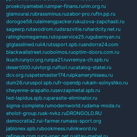
proekciyamebel.ru
imper-finans.ru
rim.org.ru
glamourai.ru
brassminus.ru
zabor-pro.ru
ftn.pp.ru
dorogoe58.ru
laimengpacker.ru
kuzova-zapchasti.ru
sageerp.ru
taxodrom.ru
dsrazvitie.ru
hardcity.net.ru
ratinghomegames.ru
topservice25.ru
gubernyan.ru
gtglasslined.ru
ii4.ru
tssport.spb.ru
andorra24.com
blackwallstreet.ru
oboimos.ru
optim-doors.com.ru
ikuch.ru
nycr.org.ru
npa21.ru
vremya-ch.spb.ru
desert000.ru
ivtorgi.ru
ifiori.ru
catalog-statei.ru
dcv.org.ru
spetsmaster174.ru
ipkameryhiseeu.ru
dum26.ru
ruspol.spb.ru
fr-opendp.ru
kam-solnyshko.ru
cheyenne-arapaho.ru
sevzapmetal.spb.ru
ted-lapidus.spb.ru
parasite-eliminator.ru
sigma-complete.ru
modernworld.ru
dama-moda.ru
eholot-group.ru
sk-nvkz.ru
DRONGOLD.RU
democratia2.ru
i-farmer.ru
mass-sport.org
jablonex.spb.ru
bookmess.ru
linkword.ru
refineua.com.ru
cs-spec.net.ru
altay-mebel.ru