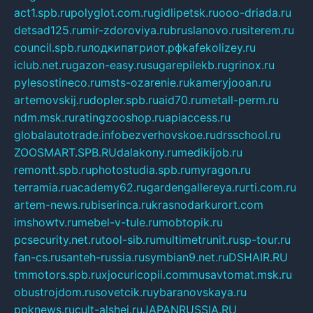
act1.spb.ru
polyglot.com.ru
gidlipetsk.ru
ooo-driada.ru
detsad125.ru
mir-zdoroviya.ru
bruslanovo.ru
siterem.ru
council.spb.ru
лодкипатриот.рф
kafekolizey.ru
iclub.net.ru
gazon-easy.ru
sugarepilekb.ru
grinox.ru
pylesostineco.ru
msts-ozarenie.ru
kameryjooan.ru
artemovskij.ru
dopler.spb.ru
aid70.ru
metall-perm.ru
ndm.msk.ru
ratingzooshop.ru
apiaccess.ru
globalautotrade.info
bezverhovskoe.ru
drsschool.ru
ZOOSMART.SPB.RU
dalakony.ru
medikijob.ru
remontt.spb.ru
photostudia.spb.ru
myragon.ru
terramia.ru
academy62.ru
gardengallereya.ru
rti.com.ru
artem-news.ru
biserinca.ru
krasnodarkurort.com
imshowtv.ru
mebel-v-tule.ru
mobtopik.ru
pcsecurity.net.ru
tool-sib.ru
multimetrunit.ru
sp-tour.ru
fan-cs.ru
santeh-russia.ru
symbian9.net.ru
DSHAIR.RU
tmmotors.spb.ru
xjocuricopii.com
musavtomat.msk.ru
obustrojdom.ru
sovetcik.ru
ybaranovskaya.ru
ppknews.ru
cult-alshei.ru
JAPANRUSSIA.RU