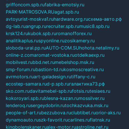
griffoncom.spb.ru
fabrika-emotsiy.ru
PARK-MATROSOVA.RU
agat.spb.ru
avtoyurist-moskva1.ru
hardware.org.ru
схема-авто.рф
dg-lab.ru
angrup.ru
recruiter.spb.ru
music8.spb.ru
krsk124.ru
kubok.spb.ru
romanofforex.ru
analitikaplus.ru
spyonline.ru
zosikamery.ru
sloboda-ural.pp.ru
AUTO-COM.SU
hohota.net
alimy.ru
online-z.com
aromat-vostoka.ru
otdelkaexp.ru
mobilvest.ru
bbd.net.ru
mebelshop.msk.ru
smp-forum.ru
bastion-td.ru
kosmoscreative.ru
avrmotors.ru
art-galadesign.ru
tiffany-c.ru
ecostep-samara.ru
d-p.spb.ru
галактика73.рф
sko.com.ru
davitamebel-spb.ru
fotsis.ru
tesiaes.ru
kokoroyari.spb.ru
blesna-kazan.ru
mossilver.ru
lenderoq.ru
sergeydobrin.ru
tochkazvuka.msk.ru
people-of-art.ru
bezzubova.ru
clubtibet.ru
orior-aks.ru
dynamoauto.ru
szk-favorit.ru
carlines.ru
flatnsk.ru
kingbolenskaner.ru
alex-motor.ru
astroline.net.ru