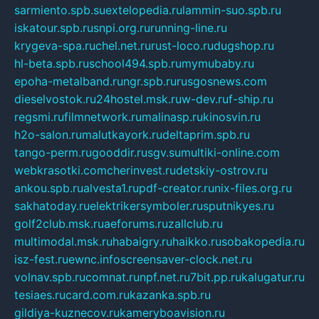
sarmiento.spb.su
extelopedia.ru
lammin-suo.spb.ru
iskatour.spb.ru
snpi.org.ru
running-line.ru
krygeva-spa.ru
chel.net.ru
rust-loco.ru
dugshop.ru
hl-beta.spb.ru
school494.spb.ru
mymubaby.ru
epoha-metalband.ru
ngr.spb.ru
rusgosnews.com
dieselvostok.ru
24hostel.msk.ru
w-dev.ru
f-ship.ru
regsmi.ru
filmnetwork.ru
malinasp.ru
kinosvin.ru
h2o-salon.ru
malutkayork.ru
deltaprim.spb.ru
tango-perm.ru
gooddir.ru
sgv.su
multiki-online.com
webkrasotki.com
cherinvest.ru
detskiy-ostrov.ru
ankou.spb.ru
alvesta1.ru
pdf-creator.ru
nix-files.org.ru
sakhatoday.ru
elektrikersymboler.ru
sputnikyes.ru
golf2club.msk.ru
aeforums.ru
zallclub.ru
multimodal.msk.ru
habaigry.ru
haikko.ru
sobakopedia.ru
isz-fest.ru
ewnc.info
screensaver-clock.net.ru
volnav.spb.ru
comnat.ru
npf.net.ru
7bit.pp.ru
kalugatur.ru
tesiaes.ru
card.com.ru
kazanka.spb.ru
gildiya-kuznecov.ru
kameryboavision.ru