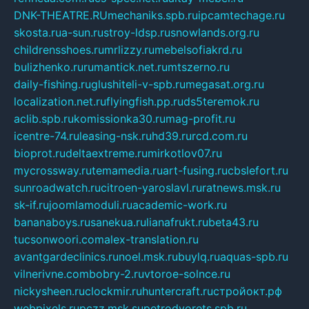
DNK-THEATRE.RU
mechaniks.spb.ru
ipcamtechage.ru
skosta.ru
a-sun.ru
stroy-ldsp.ru
snowlands.org.ru
childrensshoes.ru
mrlizzy.ru
mebelsofiakrd.ru
bulizhenko.ru
rumantick.net.ru
mtszerno.ru
daily-fishing.ru
glushiteli-v-spb.ru
megasat.org.ru
localization.net.ru
flyingfish.pp.ru
ds5teremok.ru
aclib.spb.ru
komissionka30.ru
mag-profit.ru
icentre-74.ru
leasing-nsk.ru
hd39.ru
rcd.com.ru
bioprot.ru
deltaextreme.ru
mirkotlov07.ru
mycrossway.ru
temamedia.ru
art-fusing.ru
cbslefort.ru
sunroadwatch.ru
citroen-yaroslavl.ru
ratnews.msk.ru
sk-if.ru
joomlamoduli.ru
academic-work.ru
bananaboys.ru
sanekua.ru
lianafrukt.ru
beta43.ru
tucsonwoori.com
alex-translation.ru
avantgardeclinics.ru
noel.msk.ru
buylq.ru
aquas-spb.ru
vilnerivne.com
bobry-2.ru
vtoroe-solnce.ru
nickysheen.ru
clockmir.ru
huntercraft.ru
стройокт.рф
webpixels.ru
pczz.msk.su
petrodvorets.spb.ru