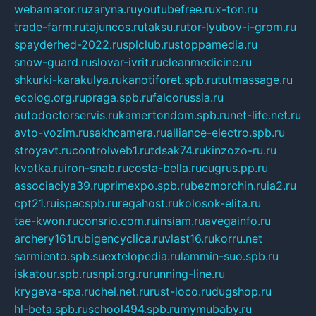
webamator.ru
zaryna.ru
youtubefree.ru
x-ton.ru
trade-farm.ru
tajuncos.ru
taksu.ru
tor-lyubov-i-grom.ru
spayderhed-2022.ru
splclub.ru
stoppamedia.ru
snow-guard.ru
slovar-ivrit.ru
cleanmedicine.ru
shkurki-karakulya.ru
kanotiforet.spb.ru
tutmassage.ru
ecolog.org.ru
praga.spb.ru
falcorussia.ru
autodoctorservis.ru
kamertondom.spb.ru
net-life.net.ru
avto-vozim.ru
sakhcamera.ru
alliance-electro.spb.ru
stroyavt.ru
controlweb1.ru
tdsak74.ru
kinzozo-ru.ru
kvotka.ru
iron-snab.ru
costa-bella.ru
eugrus.pp.ru
associaciya39.ru
primexpo.spb.ru
bezmorchin.ru
ia2.ru
cpt21.ru
ispecspb.ru
regahost.ru
kolosok-elita.ru
tae-kwon.ru
consrio.com.ru
insiam.ru
avegainfo.ru
archery161.ru
bigencyclica.ru
vlast16.ru
korru.net
sarmiento.spb.su
extelopedia.ru
lammin-suo.spb.ru
iskatour.spb.ru
snpi.org.ru
running-line.ru
krygeva-spa.ru
chel.net.ru
rust-loco.ru
dugshop.ru
hl-beta.spb.ru
school494.spb.ru
mymubaby.ru