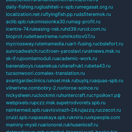
daily-fishing.ru
glushiteli-v-spb.ru
megasat.org.ru
localization.net.ru
flyingfish.pp.ru
ds5teremok.ru
aclib.spb.ru
komissionka30.ru
mag-profit.ru
icentre-74.ru
leasing-nsk.ru
hd39.ru
rcd.com.ru
bioprot.ru
deltaextreme.ru
mirkotlov07.ru
mycrossway.ru
temamedia.ru
art-fusing.ru
cbslefort.ru
sunroadwatch.ru
citroen-yaroslavl.ru
ratnews.msk.ru
sk-if.ru
joomlamoduli.ru
academic-work.ru
bananaboys.ru
sanekua.ru
lianafrukt.ru
beta43.ru
tucsonwoori.com
alex-translation.ru
avantgardeclinics.ru
noel.msk.ru
buylq.ru
aquas-spb.ru
vilnerivne.com
bobry-2.ru
vtoroe-solnce.ru
nickysheen.ru
clockmir.ru
huntercraft.ru
стройокт.рф
webpixels.ru
pczz.msk.su
petrodvorets.spb.ru
nsintermed.spb.ru
avtovirazh-24.ru
jazzq.ru
czecot.ru
cruizi.spb.ru
spasskaya.spb.ru
kniris.ru
vkpeople.com
maminy-mysli.ru
arionorel.ru
khuseniosif.ru
dotmediacup.spb.ru
mebel-tiraspol.ru
all-books.biz