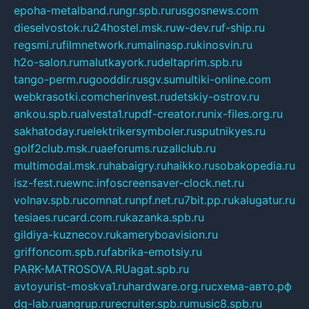
epoha-metalband.ru
ngr.spb.ru
rusgosnews.com
dieselvostok.ru
24hostel.msk.ru
w-dev.ru
f-ship.ru
regsmi.ru
filmnetwork.ru
malinasp.ru
kinosvin.ru
h2o-salon.ru
malutkayork.ru
deltaprim.spb.ru
tango-perm.ru
gooddir.ru
sgv.su
multiki-online.com
webkrasotki.com
cherinvest.ru
detskiy-ostrov.ru
ankou.spb.ru
alvesta1.ru
pdf-creator.ru
nix-files.org.ru
sakhatoday.ru
elektrikersymboler.ru
sputnikyes.ru
golf2club.msk.ru
aeforums.ru
zallclub.ru
multimodal.msk.ru
habaigry.ru
haikko.ru
sobakopedia.ru
isz-fest.ru
ewnc.info
screensaver-clock.net.ru
volnav.spb.ru
comnat.ru
npf.net.ru
7bit.pp.ru
kalugatur.ru
tesiaes.ru
card.com.ru
kazanka.spb.ru
gildiya-kuznecov.ru
kameryboavision.ru
griffoncom.spb.ru
fabrika-emotsiy.ru
PARK-MATROSOVA.RU
agat.spb.ru
avtoyurist-moskva1.ru
hardware.org.ru
схема-авто.рф
dg-lab.ru
angrup.ru
recruiter.spb.ru
music8.spb.ru