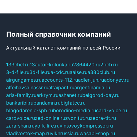
Полный справочник компаний
Актуальный каталог компаний по всей России
133chel.ru
13autor-kolonka.ru
2864420.ru
2rich.ru
3-d-file.ru
3d-file.ru
a-cdc.ru
aalse.ru
a380club.ru
airgungames.ru
accounts-112.ru
adler-jun.ru
adonyev.ru
alfeihavsalnassr.ru
altaipant.ru
argentinamia.ru
aria-family.ru
arkrym.ru
ashanet.ru
belgorod-day.ru
bankaribi.ru
bandamn.ru
bigfatcc.ru
blagodarenie-spb.ru
borodino-media.ru
card-voice.ru
cardvoice.ru
zed-online.ru
zvonitut.ru
zebra-tlt.ru
zarafshan.ru
york-life.ru
vintovoykompressor.ru
vladivostok-map.ru
vlknrussia.ru
wasabi-shop.ru