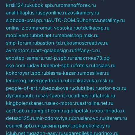
krsk124.ru
kubok.spb.ru
romanofforex.ru
analitikaplus.ru
spyonline.ru
zosikamery.ru
sloboda-ural.pp.ru
AUTO-COM.SU
hohota.net
alimy.ru
online-z.com
aromat-vostoka.ru
otdelkaexp.ru
mobilvest.ru
bbd.net.ru
mebelshop.msk.ru
smp-forum.ru
bastion-td.ru
kosmoscreative.ru
avrmotors.ru
art-galadesign.ru
tiffany-c.ru
ecostep-samara.ru
d-p.spb.ru
галактика73.рф
sko.com.ru
davitamebel-spb.ru
fotsis.ru
tesiaes.ru
kokoroyari.spb.ru
blesna-kazan.ru
mossilver.ru
lenderoq.ru
sergeydobrin.ru
tochkazvuka.msk.ru
people-of-art.ru
bezzubova.ru
clubtibet.ru
orior-aks.ru
dynamoauto.ru
szk-favorit.ru
carlines.ru
flatnsk.ru
kingbolenskaner.ru
alex-motor.ru
astroline.net.ru
act1.spb.ru
polyglot.com.ru
gidlipetsk.ru
ooo-driada.ru
detsad125.ru
mir-zdoroviya.ru
bruslanovo.ru
siterem.ru
council.spb.ru
лодкипатриот.рф
kafekolizey.ru
iclub.net.ru
gazon-easy.ru
sugarepilekb.ru
grinox.ru