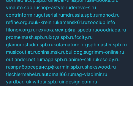
vmauto.spb.ru
shop-astyle.ru
derevo-s.ru
contrinform.ru
gutserial.ru
mdrussia.spb.ru
monod.ru
refine.org.ru
uk-krein.ru
kamensk61.ru
zooclub.info
filonov.org.ru
технокамск.рф
ra-spectr.ru
ooodriada.ru
promelmash.spb.ru
ixtys.spb.ru
fccity.ru
glamourstudio.spb.ru
kola-nature.org
spbmaster.spb.ru
musicoutlet.ru
china.msk.ru
bulldog.su
grimm-online.ru
outlander.net.ru
maga.spb.ru
anime-sell.ru
keseloy.ru
газприборсервис.рф
karmin.spb.ru
shekswood.ru
tischlermebel.ru
automall66.ru
mag-vladimir.ru
yardbar.ru
kiwitour.spb.ru
indesign.com.ru
freestylemebel.ru
bany-samara.ru
rsei.ru
naidisvoyput.ru
mgsn-invest.ru
ipkamerasannce.ru
alicante-house.ru
ibelka74.ru
cozyhouse.info
vlkargalev-studio.ru
700mb.ru
figura-ufa.ru
alina-live.ru
belarusiannews.ru
womenknow.ru
dos-vniimk.ru
sega.net.ru
dv.net.ru
phenomenonsofhistory.com