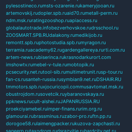
pylesostineco.ru
msts-ozarenie.ru
kameryjooan.ru
artemovskij.ru
dopler.spb.ru
aid70.ru
metall-perm.ru
ndm.msk.ru
ratingzooshop.ru
apiaccess.ru
globalautotrade.info
bezverhovskoe.ru
drsschool.ru
ZOOSMART.SPB.RU
dalakony.ru
medikijob.ru
remontt.spb.ru
photostudia.spb.ru
myragon.ru
terramia.ru
academy62.ru
gardengallereya.ru
rti.com.ru
artem-news.ru
biserinca.ru
krasnodarkurort.com
imshowtv.ru
mebel-v-tule.ru
mobtopik.ru
pcsecurity.net.ru
tool-sib.ru
multimetrunit.ru
sp-tour.ru
fan-cs.ru
santeh-russia.ru
symbian9.net.ru
DSHAIR.RU
tmmotors.spb.ru
xjocuricopii.com
musavtomat.msk.ru
obustrojdom.ru
sovetcik.ru
ybaranovskaya.ru
ppknews.ru
cult-alshei.ru
JAPANRUSSIA.RU
proekciyamebel.ru
imper-finans.ru
rim.org.ru
glamourai.ru
brassminus.ru
zabor-pro.ru
ftn.pp.ru
dorogoe58.ru
laimengpacker.ru
kuzova-zapchasti.ru
sageerp.ru
taxodrom.ru
dsrazvitie.ru
hardcity.net.ru