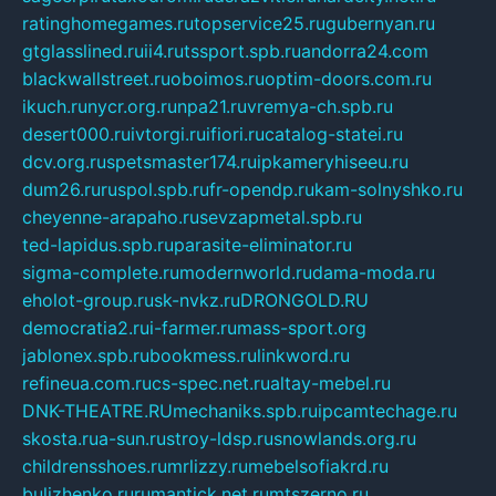
ratinghomegames.ru
topservice25.ru
gubernyan.ru
gtglasslined.ru
ii4.ru
tssport.spb.ru
andorra24.com
blackwallstreet.ru
oboimos.ru
optim-doors.com.ru
ikuch.ru
nycr.org.ru
npa21.ru
vremya-ch.spb.ru
desert000.ru
ivtorgi.ru
ifiori.ru
catalog-statei.ru
dcv.org.ru
spetsmaster174.ru
ipkameryhiseeu.ru
dum26.ru
ruspol.spb.ru
fr-opendp.ru
kam-solnyshko.ru
cheyenne-arapaho.ru
sevzapmetal.spb.ru
ted-lapidus.spb.ru
parasite-eliminator.ru
sigma-complete.ru
modernworld.ru
dama-moda.ru
eholot-group.ru
sk-nvkz.ru
DRONGOLD.RU
democratia2.ru
i-farmer.ru
mass-sport.org
jablonex.spb.ru
bookmess.ru
linkword.ru
refineua.com.ru
cs-spec.net.ru
altay-mebel.ru
DNK-THEATRE.RU
mechaniks.spb.ru
ipcamtechage.ru
skosta.ru
a-sun.ru
stroy-ldsp.ru
snowlands.org.ru
childrensshoes.ru
mrlizzy.ru
mebelsofiakrd.ru
bulizhenko.ru
rumantick.net.ru
mtszerno.ru