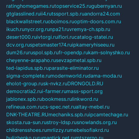
ratinghomegames.ru
topservice25.ru
gubernyan.ru
gtglasslined.ru
ii4.ru
tssport.spb.ru
andorra24.com
blackwallstreet.ru
oboimos.ru
optim-doors.com.ru
ikuch.ru
nycr.org.ru
npa21.ru
vremya-ch.spb.ru
desert000.ru
ivtorgi.ru
ifiori.ru
catalog-statei.ru
dcv.org.ru
spetsmaster174.ru
ipkameryhiseeu.ru
dum26.ru
ruspol.spb.ru
fr-opendp.ru
kam-solnyshko.ru
cheyenne-arapaho.ru
sevzapmetal.spb.ru
ted-lapidus.spb.ru
parasite-eliminator.ru
sigma-complete.ru
modernworld.ru
dama-moda.ru
eholot-group.ru
sk-nvkz.ru
DRONGOLD.RU
democratia2.ru
i-farmer.ru
mass-sport.org
jablonex.spb.ru
bookmess.ru
linkword.ru
refineua.com.ru
cs-spec.net.ru
altay-mebel.ru
DNK-THEATRE.RU
mechaniks.spb.ru
ipcamtechage.ru
skosta.ru
a-sun.ru
stroy-ldsp.ru
snowlands.org.ru
childrensshoes.ru
mrlizzy.ru
mebelsofiakrd.ru
bulizhenko.ru
rumantick.net.ru
mtszerno.ru