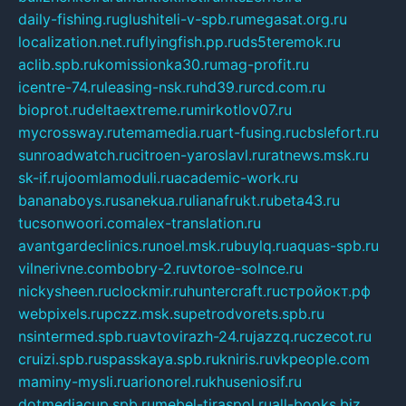
daily-fishing.ru
glushiteli-v-spb.ru
megasat.org.ru
localization.net.ru
flyingfish.pp.ru
ds5teremok.ru
aclib.spb.ru
komissionka30.ru
mag-profit.ru
icentre-74.ru
leasing-nsk.ru
hd39.ru
rcd.com.ru
bioprot.ru
deltaextreme.ru
mirkotlov07.ru
mycrossway.ru
temamedia.ru
art-fusing.ru
cbslefort.ru
sunroadwatch.ru
citroen-yaroslavl.ru
ratnews.msk.ru
sk-if.ru
joomlamoduli.ru
academic-work.ru
bananaboys.ru
sanekua.ru
lianafrukt.ru
beta43.ru
tucsonwoori.com
alex-translation.ru
avantgardeclinics.ru
noel.msk.ru
buylq.ru
aquas-spb.ru
vilnerivne.com
bobry-2.ru
vtoroe-solnce.ru
nickysheen.ru
clockmir.ru
huntercraft.ru
стройокт.рф
webpixels.ru
pczz.msk.su
petrodvorets.spb.ru
nsintermed.spb.ru
avtovirazh-24.ru
jazzq.ru
czecot.ru
cruizi.spb.ru
spasskaya.spb.ru
kniris.ru
vkpeople.com
maminy-mysli.ru
arionorel.ru
khuseniosif.ru
dotmediacup.spb.ru
mebel-tiraspol.ru
all-books.biz