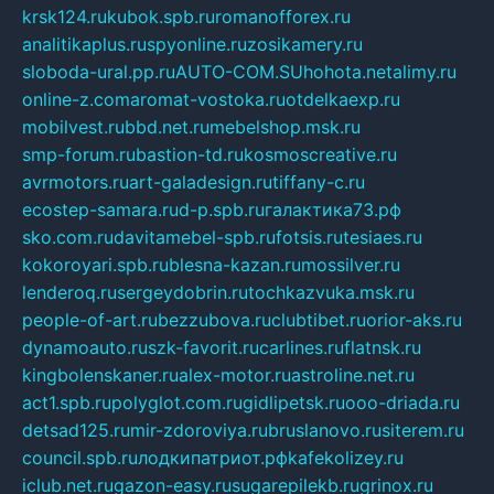
krsk124.ru
kubok.spb.ru
romanofforex.ru
analitikaplus.ru
spyonline.ru
zosikamery.ru
sloboda-ural.pp.ru
AUTO-COM.SU
hohota.net
alimy.ru
online-z.com
aromat-vostoka.ru
otdelkaexp.ru
mobilvest.ru
bbd.net.ru
mebelshop.msk.ru
smp-forum.ru
bastion-td.ru
kosmoscreative.ru
avrmotors.ru
art-galadesign.ru
tiffany-c.ru
ecostep-samara.ru
d-p.spb.ru
галактика73.рф
sko.com.ru
davitamebel-spb.ru
fotsis.ru
tesiaes.ru
kokoroyari.spb.ru
blesna-kazan.ru
mossilver.ru
lenderoq.ru
sergeydobrin.ru
tochkazvuka.msk.ru
people-of-art.ru
bezzubova.ru
clubtibet.ru
orior-aks.ru
dynamoauto.ru
szk-favorit.ru
carlines.ru
flatnsk.ru
kingbolenskaner.ru
alex-motor.ru
astroline.net.ru
act1.spb.ru
polyglot.com.ru
gidlipetsk.ru
ooo-driada.ru
detsad125.ru
mir-zdoroviya.ru
bruslanovo.ru
siterem.ru
council.spb.ru
лодкипатриот.рф
kafekolizey.ru
iclub.net.ru
gazon-easy.ru
sugarepilekb.ru
grinox.ru