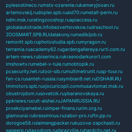
pylesostineco.ru
msts-ozarenie.ru
kameryjooan.ru
artemovskij.ru
dopler.spb.ru
aid70.ru
metall-perm.ru
ndm.msk.ru
ratingzooshop.ru
apiaccess.ru
globalautotrade.info
bezverhovskoe.ru
drsschool.ru
ZOOSMART.SPB.RU
dalakony.ru
medikijob.ru
remontt.spb.ru
photostudia.spb.ru
myragon.ru
terramia.ru
academy62.ru
gardengallereya.ru
rti.com.ru
artem-news.ru
biserinca.ru
krasnodarkurort.com
imshowtv.ru
mebel-v-tule.ru
mobtopik.ru
pcsecurity.net.ru
tool-sib.ru
multimetrunit.ru
sp-tour.ru
fan-cs.ru
santeh-russia.ru
symbian9.net.ru
DSHAIR.RU
tmmotors.spb.ru
xjocuricopii.com
musavtomat.msk.ru
obustrojdom.ru
sovetcik.ru
ybaranovskaya.ru
ppknews.ru
cult-alshei.ru
JAPANRUSSIA.RU
proekciyamebel.ru
imper-finans.ru
rim.org.ru
glamourai.ru
brassminus.ru
zabor-pro.ru
ftn.pp.ru
dorogoe58.ru
laimengpacker.ru
kuzova-zapchasti.ru
sageerp.ru
taxodrom.ru
dsrazvitie.ru
hardcity.net.ru