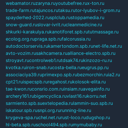
webamator.ru
zaryna.ru
youtubefree.ru
x-ton.ru
trade-farm.ru
tajuncos.ru
taksu.ru
tor-lyubov-i-grom.ru
spayderhed-2022.ru
splclub.ru
stoppamedia.ru
snow-guard.ru
slovar-ivrit.ru
cleanmedicine.ru
shkurki-karakulya.ru
kanotiforet.spb.ru
tutmassage.ru
ecolog.org.ru
praga.spb.ru
falcorussia.ru
autodoctorservis.ru
kamertondom.spb.ru
net-life.net.ru
avto-vozim.ru
sakhcamera.ru
alliance-electro.spb.ru
stroyavt.ru
controlweb1.ru
tdsak74.ru
kinzozo-ru.ru
kvotka.ru
iron-snab.ru
costa-bella.ru
eugrus.pp.ru
associaciya39.ru
primexpo.spb.ru
bezmorchin.ru
ia2.ru
cpt21.ru
ispecspb.ru
regahost.ru
kolosok-elita.ru
tae-kwon.ru
consrio.com.ru
insiam.ru
avegainfo.ru
archery161.ru
bigencyclica.ru
vlast16.ru
korru.net
sarmiento.spb.su
extelopedia.ru
lammin-suo.spb.ru
iskatour.spb.ru
snpi.org.ru
running-line.ru
krygeva-spa.ru
chel.net.ru
rust-loco.ru
dugshop.ru
hl-beta.spb.ru
school494.spb.ru
mymubaby.ru