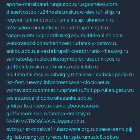
epoha-metalband.ru
ngr.spb.ru
rusgosnews.com
dieselvostok.ru
24hostel.msk.ru
w-dev.ru
f-ship.ru
regsmi.ru
filmnetwork.ru
malinasp.ru
kinosvin.ru
h2o-salon.ru
malutkayork.ru
deltaprim.spb.ru
tango-perm.ru
gooddir.ru
sgv.su
multiki-online.com
webkrasotki.com
cherinvest.ru
detskiy-ostrov.ru
ankou.spb.ru
alvesta1.ru
pdf-creator.ru
nix-files.org.ru
sakhatoday.ru
elektrikersymboler.ru
sputnikyes.ru
golf2club.msk.ru
aeforums.ru
zallclub.ru
multimodal.msk.ru
habaigry.ru
haikko.ru
sobakopedia.ru
isz-fest.ru
ewnc.info
screensaver-clock.net.ru
volnav.spb.ru
comnat.ru
npf.net.ru
7bit.pp.ru
kalugatur.ru
tesiaes.ru
card.com.ru
kazanka.spb.ru
gildiya-kuznecov.ru
kameryboavision.ru
griffoncom.spb.ru
fabrika-emotsiy.ru
PARK-MATROSOVA.RU
agat.spb.ru
avtoyurist-moskva1.ru
hardware.org.ru
схема-авто.рф
dg-lab.ru
angrup.ru
recruiter.spb.ru
music8.spb.ru