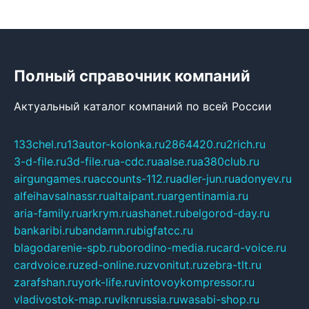
Полный справочник компаний
Актуальный каталог компаний по всей России
133chel.ru
13autor-kolonka.ru
2864420.ru
2rich.ru
3-d-file.ru
3d-file.ru
a-cdc.ru
aalse.ru
a380club.ru
airgungames.ru
accounts-112.ru
adler-jun.ru
adonyev.ru
alfeihavsalnassr.ru
altaipant.ru
argentinamia.ru
aria-family.ru
arkrym.ru
ashanet.ru
belgorod-day.ru
bankaribi.ru
bandamn.ru
bigfatcc.ru
blagodarenie-spb.ru
borodino-media.ru
card-voice.ru
cardvoice.ru
zed-online.ru
zvonitut.ru
zebra-tlt.ru
zarafshan.ru
york-life.ru
vintovoykompressor.ru
vladivostok-map.ru
vlknrussia.ru
wasabi-shop.ru