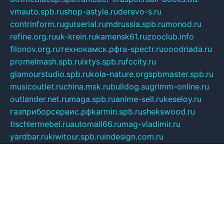
vmauto.spb.ru
shop-astyle.ru
derevo-s.ru
contrinform.ru
gutserial.ru
mdrussia.spb.ru
monod.ru
refine.org.ru
uk-krein.ru
kamensk61.ru
zooclub.info
filonov.org.ru
технокамск.рф
ra-spectr.ru
ooodriada.ru
promelmash.spb.ru
ixtys.spb.ru
fccity.ru
glamourstudio.spb.ru
kola-nature.org
spbmaster.spb.ru
musicoutlet.ru
china.msk.ru
bulldog.su
grimm-online.ru
outlander.net.ru
maga.spb.ru
anime-sell.ru
keseloy.ru
газприборсервис.рф
karmin.spb.ru
shekswood.ru
tischlermebel.ru
automall66.ru
mag-vladimir.ru
yardbar.ru
kiwitour.spb.ru
indesign.com.ru
freestylemebel.ru
bany-samara.ru
rsei.ru
naidisvoyput.ru
mgsn-invest.ru
ipkamerasannce.ru
alicante-house.ru
ibelka74.ru
cozyhouse.info
vlkargalev-studio.ru
700mb.ru
figura-ufa.ru
alina-live.ru
belarusiannews.ru
womenknow.ru
dos-vniimk.ru
sega.net.ru
dv.net.ru
phenomenonsofhistory.com