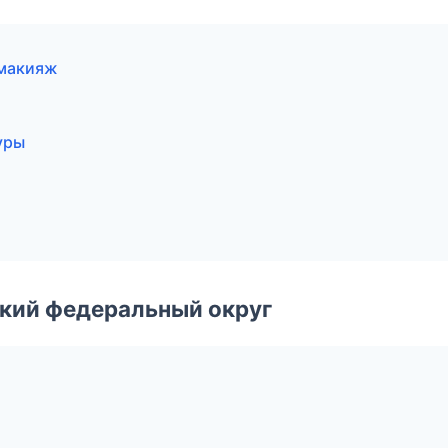
 макияж
уры
ский федеральный округ