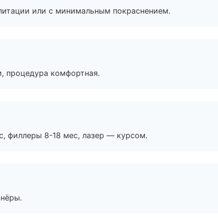
литации или с минимальным покраснением.
, процедура комфортная.
с, филлеры 8-18 мес, лазер — курсом.
тнёры.