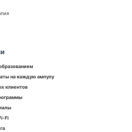
апия
ми
образованием
аты на каждую ампулу
ых клиентов
программы
риалы
i-Fi
га