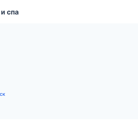
и спа
ск