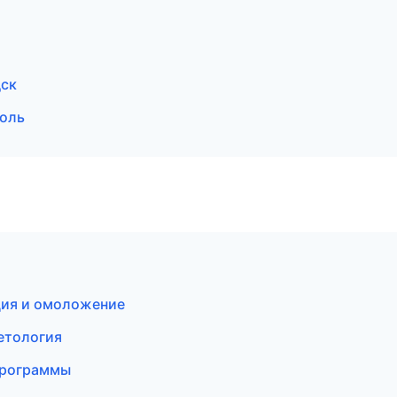
дск
поль
яция и омоложение
метология
программы