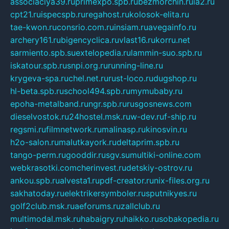
associaciya39.ru
primexpo.spb.ru
bezmorchin.ru
ia2.ru
cpt21.ru
ispecspb.ru
regahost.ru
kolosok-elita.ru
tae-kwon.ru
consrio.com.ru
insiam.ru
avegainfo.ru
archery161.ru
bigencyclica.ru
vlast16.ru
korru.net
sarmiento.spb.su
extelopedia.ru
lammin-suo.spb.ru
iskatour.spb.ru
snpi.org.ru
running-line.ru
krygeva-spa.ru
chel.net.ru
rust-loco.ru
dugshop.ru
hl-beta.spb.ru
school494.spb.ru
mymubaby.ru
epoha-metalband.ru
ngr.spb.ru
rusgosnews.com
dieselvostok.ru
24hostel.msk.ru
w-dev.ru
f-ship.ru
regsmi.ru
filmnetwork.ru
malinasp.ru
kinosvin.ru
h2o-salon.ru
malutkayork.ru
deltaprim.spb.ru
tango-perm.ru
gooddir.ru
sgv.su
multiki-online.com
webkrasotki.com
cherinvest.ru
detskiy-ostrov.ru
ankou.spb.ru
alvesta1.ru
pdf-creator.ru
nix-files.org.ru
sakhatoday.ru
elektrikersymboler.ru
sputnikyes.ru
golf2club.msk.ru
aeforums.ru
zallclub.ru
multimodal.msk.ru
habaigry.ru
haikko.ru
sobakopedia.ru