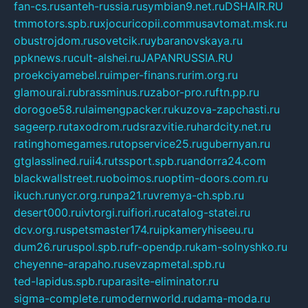
fan-cs.ru
santeh-russia.ru
symbian9.net.ru
DSHAIR.RU
tmmotors.spb.ru
xjocuricopii.com
musavtomat.msk.ru
obustrojdom.ru
sovetcik.ru
ybaranovskaya.ru
ppknews.ru
cult-alshei.ru
JAPANRUSSIA.RU
proekciyamebel.ru
imper-finans.ru
rim.org.ru
glamourai.ru
brassminus.ru
zabor-pro.ru
ftn.pp.ru
dorogoe58.ru
laimengpacker.ru
kuzova-zapchasti.ru
sageerp.ru
taxodrom.ru
dsrazvitie.ru
hardcity.net.ru
ratinghomegames.ru
topservice25.ru
gubernyan.ru
gtglasslined.ru
ii4.ru
tssport.spb.ru
andorra24.com
blackwallstreet.ru
oboimos.ru
optim-doors.com.ru
ikuch.ru
nycr.org.ru
npa21.ru
vremya-ch.spb.ru
desert000.ru
ivtorgi.ru
ifiori.ru
catalog-statei.ru
dcv.org.ru
spetsmaster174.ru
ipkameryhiseeu.ru
dum26.ru
ruspol.spb.ru
fr-opendp.ru
kam-solnyshko.ru
cheyenne-arapaho.ru
sevzapmetal.spb.ru
ted-lapidus.spb.ru
parasite-eliminator.ru
sigma-complete.ru
modernworld.ru
dama-moda.ru