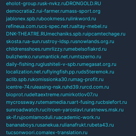
eholot-group.ru
sk-nvkz.ru
DRONGOLD.RU
democratia2.ru
i-farmer.ru
mass-sport.org
jablonex.spb.ru
bookmess.ru
linkword.ru
refineua.com.ru
cs-spec.net.ru
altay-mebel.ru
DNK-THEATRE.RU
mechaniks.spb.ru
ipcamtechage.ru
skosta.ru
a-sun.ru
stroy-ldsp.ru
snowlands.org.ru
childrensshoes.ru
mrlizzy.ru
mebelsofiakrd.ru
bulizhenko.ru
rumantick.net.ru
mtszerno.ru
daily-fishing.ru
glushiteli-v-spb.ru
megasat.org.ru
localization.net.ru
flyingfish.pp.ru
ds5teremok.ru
aclib.spb.ru
komissionka30.ru
mag-profit.ru
icentre-74.ru
leasing-nsk.ru
hd39.ru
rcd.com.ru
bioprot.ru
deltaextreme.ru
mirkotlov07.ru
mycrossway.ru
temamedia.ru
art-fusing.ru
cbslefort.ru
sunroadwatch.ru
citroen-yaroslavl.ru
ratnews.msk.ru
sk-if.ru
joomlamoduli.ru
academic-work.ru
bananaboys.ru
sanekua.ru
lianafrukt.ru
beta43.ru
tucsonwoori.com
alex-translation.ru