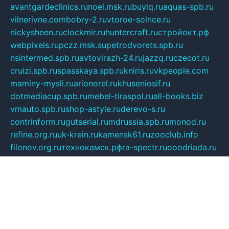
avantgardeclinics.ru
noel.msk.ru
buylq.ru
aquas-spb.ru
vilnerivne.com
bobry-2.ru
vtoroe-solnce.ru
nickysheen.ru
clockmir.ru
huntercraft.ru
стройокт.рф
webpixels.ru
pczz.msk.su
petrodvorets.spb.ru
nsintermed.spb.ru
avtovirazh-24.ru
jazzq.ru
czecot.ru
cruizi.spb.ru
spasskaya.spb.ru
kniris.ru
vkpeople.com
maminy-mysli.ru
arionorel.ru
khuseniosif.ru
dotmediacup.spb.ru
mebel-tiraspol.ru
all-books.biz
vmauto.spb.ru
shop-astyle.ru
derevo-s.ru
contrinform.ru
gutserial.ru
mdrussia.spb.ru
monod.ru
refine.org.ru
uk-krein.ru
kamensk61.ru
zooclub.info
filonov.org.ru
технокамск.рф
ra-spectr.ru
ooodriada.ru
promelmash.spb.ru
ixtys.spb.ru
fccity.ru
glamourstudio.spb.ru
kola-nature.org
spbmaster.spb.ru
musicoutlet.ru
china.msk.ru
bulldog.su
grimm-online.ru
outlander.net.ru
maga.spb.ru
anime-sell.ru
keseloy.ru
газприборсервис.рф
karmin.spb.ru
shekswood.ru
tischlermebel.ru
automall66.ru
mag-vladimir.ru