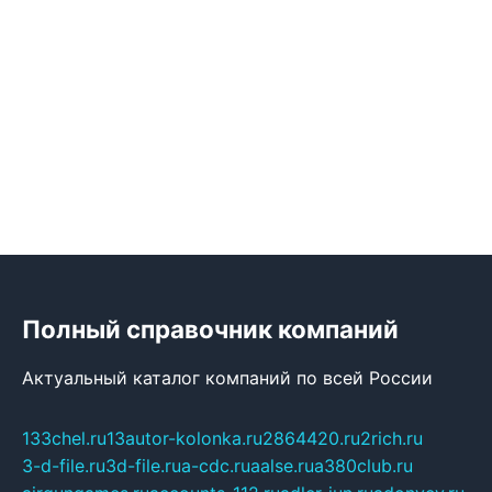
Полный справочник компаний
Актуальный каталог компаний по всей России
133chel.ru
13autor-kolonka.ru
2864420.ru
2rich.ru
3-d-file.ru
3d-file.ru
a-cdc.ru
aalse.ru
a380club.ru