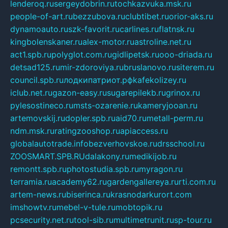
lenderoq.ru
sergeydobrin.ru
tochkazvuka.msk.ru
people-of-art.ru
bezzubova.ru
clubtibet.ru
orior-aks.ru
dynamoauto.ru
szk-favorit.ru
carlines.ru
flatnsk.ru
kingbolenskaner.ru
alex-motor.ru
astroline.net.ru
act1.spb.ru
polyglot.com.ru
gidlipetsk.ru
ooo-driada.ru
detsad125.ru
mir-zdoroviya.ru
bruslanovo.ru
siterem.ru
council.spb.ru
лодкипатриот.рф
kafekolizey.ru
iclub.net.ru
gazon-easy.ru
sugarepilekb.ru
grinox.ru
pylesostineco.ru
msts-ozarenie.ru
kameryjooan.ru
artemovskij.ru
dopler.spb.ru
aid70.ru
metall-perm.ru
ndm.msk.ru
ratingzooshop.ru
apiaccess.ru
globalautotrade.info
bezverhovskoe.ru
drsschool.ru
ZOOSMART.SPB.RU
dalakony.ru
medikijob.ru
remontt.spb.ru
photostudia.spb.ru
myragon.ru
terramia.ru
academy62.ru
gardengallereya.ru
rti.com.ru
artem-news.ru
biserinca.ru
krasnodarkurort.com
imshowtv.ru
mebel-v-tule.ru
mobtopik.ru
pcsecurity.net.ru
tool-sib.ru
multimetrunit.ru
sp-tour.ru