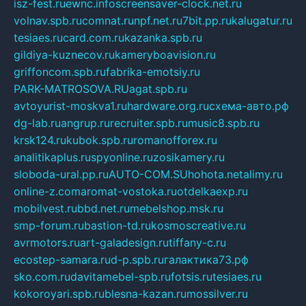
isz-fest.ru
ewnc.info
screensaver-clock.net.ru
volnav.spb.ru
comnat.ru
npf.net.ru
7bit.pp.ru
kalugatur.ru
tesiaes.ru
card.com.ru
kazanka.spb.ru
gildiya-kuznecov.ru
kameryboavision.ru
griffoncom.spb.ru
fabrika-emotsiy.ru
PARK-MATROSOVA.RU
agat.spb.ru
avtoyurist-moskva1.ru
hardware.org.ru
схема-авто.рф
dg-lab.ru
angrup.ru
recruiter.spb.ru
music8.spb.ru
krsk124.ru
kubok.spb.ru
romanofforex.ru
analitikaplus.ru
spyonline.ru
zosikamery.ru
sloboda-ural.pp.ru
AUTO-COM.SU
hohota.net
alimy.ru
online-z.com
aromat-vostoka.ru
otdelkaexp.ru
mobilvest.ru
bbd.net.ru
mebelshop.msk.ru
smp-forum.ru
bastion-td.ru
kosmoscreative.ru
avrmotors.ru
art-galadesign.ru
tiffany-c.ru
ecostep-samara.ru
d-p.spb.ru
галактика73.рф
sko.com.ru
davitamebel-spb.ru
fotsis.ru
tesiaes.ru
kokoroyari.spb.ru
blesna-kazan.ru
mossilver.ru