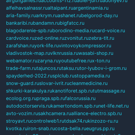
airgungames.ru
accounts-112.ru
adler-jun.ru
adonyev.ru
alfeihavsalnassr.ru
altaipant.ru
argentinamia.ru
aria-family.ru
arkrym.ru
ashanet.ru
belgorod-day.ru
bankaribi.ru
bandamn.ru
bigfatcc.ru
blagodarenie-spb.ru
borodino-media.ru
card-voice.ru
cardvoice.ru
zed-online.ru
zvonitut.ru
zebra-tlt.ru
zarafshan.ru
york-life.ru
vintovoykompressor.ru
vladivostok-map.ru
vlknrussia.ru
wasabi-shop.ru
webamator.ru
zaryna.ru
youtubefree.ru
x-ton.ru
trade-farm.ru
tajuncos.ru
taksu.ru
tor-lyubov-i-grom.ru
spayderhed-2022.ru
splclub.ru
stoppamedia.ru
snow-guard.ru
slovar-ivrit.ru
cleanmedicine.ru
shkurki-karakulya.ru
kanotiforet.spb.ru
tutmassage.ru
ecolog.org.ru
praga.spb.ru
falcorussia.ru
autodoctorservis.ru
kamertondom.spb.ru
net-life.net.ru
avto-vozim.ru
sakhcamera.ru
alliance-electro.spb.ru
stroyavt.ru
controlweb1.ru
tdsak74.ru
kinzozo-ru.ru
kvotka.ru
iron-snab.ru
costa-bella.ru
eugrus.pp.ru