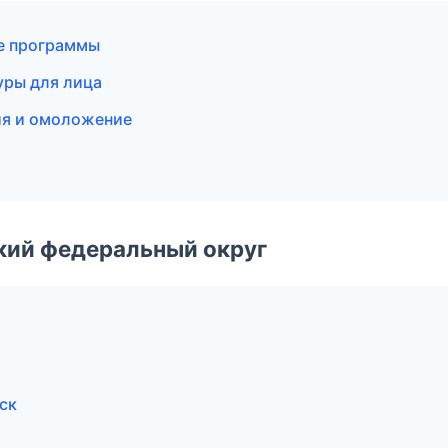
ые программы
дуры для лица
ция и омоложение
ский федеральный округ
ск