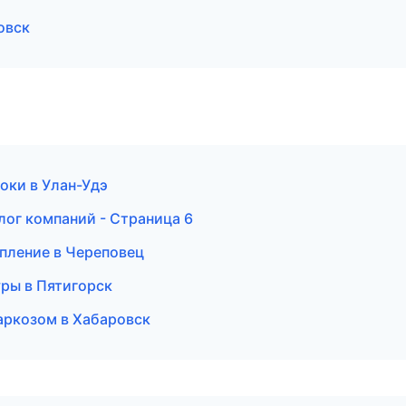
овск
оки в Улан-Удэ
лог компаний - Страница 6
пление в Череповец
уры в Пятигорск
наркозом в Хабаровск