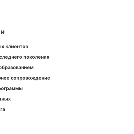
ми
ых клиентов
следнего поколения
образованием
урное сопровождение
программы
одных
га