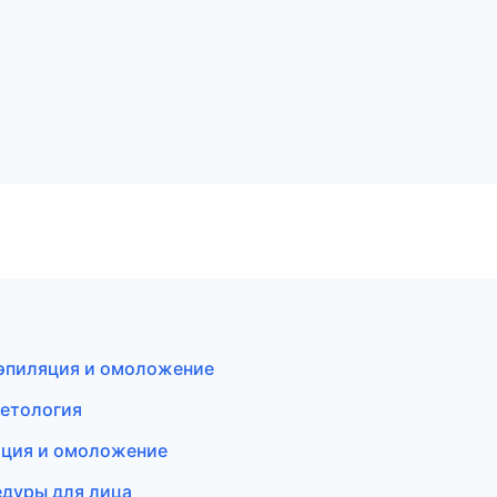
 эпиляция и омоложение
метология
ляция и омоложение
цедуры для лица