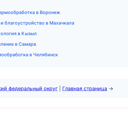
термообработка в Воронеж
и благоустройство в Махачкала
тология в Кызыл
пление в Самара
рмообработка в Челябинск
кий федеральный округ
|
Главная страница
→