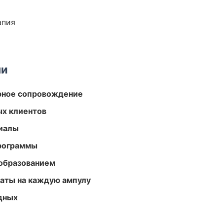
апия
ми
урное сопровождение
ых клиентов
риалы
программы
образованием
аты на каждую ампулу
одных