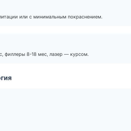
литации или с минимальным покраснением.
с, филлеры 8-18 мес, лазер — курсом.
огия