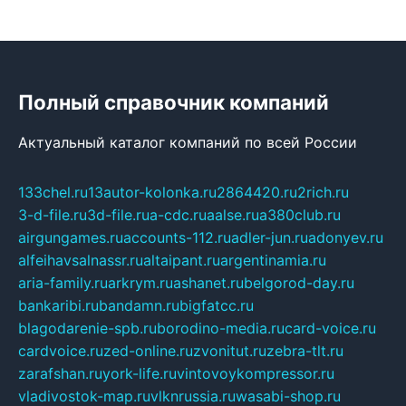
Полный справочник компаний
Актуальный каталог компаний по всей России
133chel.ru
13autor-kolonka.ru
2864420.ru
2rich.ru
3-d-file.ru
3d-file.ru
a-cdc.ru
aalse.ru
a380club.ru
airgungames.ru
accounts-112.ru
adler-jun.ru
adonyev.ru
alfeihavsalnassr.ru
altaipant.ru
argentinamia.ru
aria-family.ru
arkrym.ru
ashanet.ru
belgorod-day.ru
bankaribi.ru
bandamn.ru
bigfatcc.ru
blagodarenie-spb.ru
borodino-media.ru
card-voice.ru
cardvoice.ru
zed-online.ru
zvonitut.ru
zebra-tlt.ru
zarafshan.ru
york-life.ru
vintovoykompressor.ru
vladivostok-map.ru
vlknrussia.ru
wasabi-shop.ru