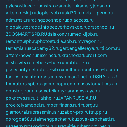
pylesostineco.ru
msts-ozarenie.ru
kameryjooan.ru
artemovskij.ru
dopler.spb.ru
aid70.ru
metall-perm.ru
ndm.msk.ru
ratingzooshop.ru
apiaccess.ru
globalautotrade.info
bezverhovskoe.ru
drsschool.ru
ZOOSMART.SPB.RU
dalakony.ru
medikijob.ru
remontt.spb.ru
photostudia.spb.ru
myragon.ru
terramia.ru
academy62.ru
gardengallereya.ru
rti.com.ru
artem-news.ru
biserinca.ru
krasnodarkurort.com
imshowtv.ru
mebel-v-tule.ru
mobtopik.ru
pcsecurity.net.ru
tool-sib.ru
multimetrunit.ru
sp-tour.ru
fan-cs.ru
santeh-russia.ru
symbian9.net.ru
DSHAIR.RU
tmmotors.spb.ru
xjocuricopii.com
musavtomat.msk.ru
obustrojdom.ru
sovetcik.ru
ybaranovskaya.ru
ppknews.ru
cult-alshei.ru
JAPANRUSSIA.RU
proekciyamebel.ru
imper-finans.ru
rim.org.ru
glamourai.ru
brassminus.ru
zabor-pro.ru
ftn.pp.ru
dorogoe58.ru
laimengpacker.ru
kuzova-zapchasti.ru
sageerp.ru
taxodrom.ru
dsrazvitie.ru
hardcity.net.ru