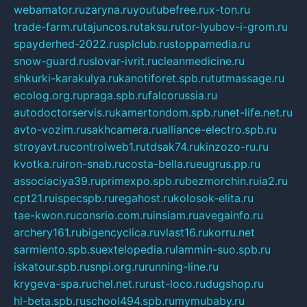
webamator.ru
zaryna.ru
youtubefree.ru
x-ton.ru
trade-farm.ru
tajuncos.ru
taksu.ru
tor-lyubov-i-grom.ru
spayderhed-2022.ru
splclub.ru
stoppamedia.ru
snow-guard.ru
slovar-ivrit.ru
cleanmedicine.ru
shkurki-karakulya.ru
kanotiforet.spb.ru
tutmassage.ru
ecolog.org.ru
praga.spb.ru
falcorussia.ru
autodoctorservis.ru
kamertondom.spb.ru
net-life.net.ru
avto-vozim.ru
sakhcamera.ru
alliance-electro.spb.ru
stroyavt.ru
controlweb1.ru
tdsak74.ru
kinzozo-ru.ru
kvotka.ru
iron-snab.ru
costa-bella.ru
eugrus.pp.ru
associaciya39.ru
primexpo.spb.ru
bezmorchin.ru
ia2.ru
cpt21.ru
ispecspb.ru
regahost.ru
kolosok-elita.ru
tae-kwon.ru
consrio.com.ru
insiam.ru
avegainfo.ru
archery161.ru
bigencyclica.ru
vlast16.ru
korru.net
sarmiento.spb.su
extelopedia.ru
lammin-suo.spb.ru
iskatour.spb.ru
snpi.org.ru
running-line.ru
krygeva-spa.ru
chel.net.ru
rust-loco.ru
dugshop.ru
hl-beta.spb.ru
school494.spb.ru
mymubaby.ru