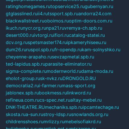
ratinghomegames.ru
topservice25.ru
gubernyan.ru
gtglasslined.ru
ii4.ru
tssport.spb.ru
andorra24.com
blackwallstreet.ru
oboimos.ru
optim-doors.com.ru
ikuch.ru
nycr.org.ru
npa21.ru
vremya-ch.spb.ru
desert000.ru
ivtorgi.ru
ifiori.ru
catalog-statei.ru
dcv.org.ru
spetsmaster174.ru
ipkameryhiseeu.ru
dum26.ru
ruspol.spb.ru
fr-opendp.ru
kam-solnyshko.ru
cheyenne-arapaho.ru
sevzapmetal.spb.ru
ted-lapidus.spb.ru
parasite-eliminator.ru
sigma-complete.ru
modernworld.ru
dama-moda.ru
eholot-group.ru
sk-nvkz.ru
DRONGOLD.RU
democratia2.ru
i-farmer.ru
mass-sport.org
jablonex.spb.ru
bookmess.ru
linkword.ru
refineua.com.ru
cs-spec.net.ru
altay-mebel.ru
DNK-THEATRE.RU
mechaniks.spb.ru
ipcamtechage.ru
skosta.ru
a-sun.ru
stroy-ldsp.ru
snowlands.org.ru
childrensshoes.ru
mrlizzy.ru
mebelsofiakrd.ru
bulizhenko.ru
rumantick.net.ru
mtszerno.ru