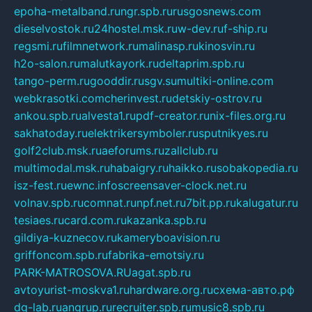
epoha-metalband.ru
ngr.spb.ru
rusgosnews.com
dieselvostok.ru
24hostel.msk.ru
w-dev.ru
f-ship.ru
regsmi.ru
filmnetwork.ru
malinasp.ru
kinosvin.ru
h2o-salon.ru
malutkayork.ru
deltaprim.spb.ru
tango-perm.ru
gooddir.ru
sgv.su
multiki-online.com
webkrasotki.com
cherinvest.ru
detskiy-ostrov.ru
ankou.spb.ru
alvesta1.ru
pdf-creator.ru
nix-files.org.ru
sakhatoday.ru
elektrikersymboler.ru
sputnikyes.ru
golf2club.msk.ru
aeforums.ru
zallclub.ru
multimodal.msk.ru
habaigry.ru
haikko.ru
sobakopedia.ru
isz-fest.ru
ewnc.info
screensaver-clock.net.ru
volnav.spb.ru
comnat.ru
npf.net.ru
7bit.pp.ru
kalugatur.ru
tesiaes.ru
card.com.ru
kazanka.spb.ru
gildiya-kuznecov.ru
kameryboavision.ru
griffoncom.spb.ru
fabrika-emotsiy.ru
PARK-MATROSOVA.RU
agat.spb.ru
avtoyurist-moskva1.ru
hardware.org.ru
схема-авто.рф
dg-lab.ru
angrup.ru
recruiter.spb.ru
music8.spb.ru