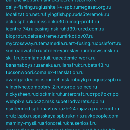
daily-fishing.ru
glushiteli-v-spb.ru
megasat.org.ru
localization.net.ru
flyingfish.pp.ru
ds5teremok.ru
aclib.spb.ru
komissionka30.ru
mag-profit.ru
icentre-74.ru
leasing-nsk.ru
hd39.ru
rcd.com.ru
bioprot.ru
deltaextreme.ru
mirkotlov07.ru
mycrossway.ru
temamedia.ru
art-fusing.ru
cbslefort.ru
sunroadwatch.ru
citroen-yaroslavl.ru
ratnews.msk.ru
sk-if.ru
joomlamoduli.ru
academic-work.ru
bananaboys.ru
sanekua.ru
lianafrukt.ru
beta43.ru
tucsonwoori.com
alex-translation.ru
avantgardeclinics.ru
noel.msk.ru
buylq.ru
aquas-spb.ru
vilnerivne.com
bobry-2.ru
vtoroe-solnce.ru
nickysheen.ru
clockmir.ru
huntercraft.ru
стройокт.рф
webpixels.ru
pczz.msk.su
petrodvorets.spb.ru
nsintermed.spb.ru
avtovirazh-24.ru
jazzq.ru
czecot.ru
cruizi.spb.ru
spasskaya.spb.ru
kniris.ru
vkpeople.com
maminy-mysli.ru
arionorel.ru
khuseniosif.ru