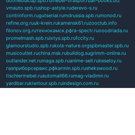
dotmediacup.spb.ru
mebel-tiraspol.ru
all-books.biz
vmauto.spb.ru
shop-astyle.ru
derevo-s.ru
contrinform.ru
gutserial.ru
mdrussia.spb.ru
monod.ru
refine.org.ru
uk-krein.ru
kamensk61.ru
zooclub.info
filonov.org.ru
технокамск.рф
ra-spectr.ru
ooodriada.ru
promelmash.spb.ru
ixtys.spb.ru
fccity.ru
glamourstudio.spb.ru
kola-nature.org
spbmaster.spb.ru
musicoutlet.ru
china.msk.ru
bulldog.su
grimm-online.ru
outlander.net.ru
maga.spb.ru
anime-sell.ru
keseloy.ru
газприборсервис.рф
karmin.spb.ru
shekswood.ru
tischlermebel.ru
automall66.ru
mag-vladimir.ru
yardbar.ru
kiwitour.spb.ru
indesign.com.ru
freestylemebel.ru
bany-samara.ru
rsei.ru
naidisvoyput.ru
mgsn-invest.ru
ipkamerasannce.ru
alicante-house.ru
ibelka74.ru
cozyhouse.info
vlkargalev-studio.ru
700mb.ru
figura-ufa.ru
alina-live.ru
belarusiannews.ru
womenknow.ru
dos-vniimk.ru
sega.net.ru
dv.net.ru
phenomenonsofhistory.com