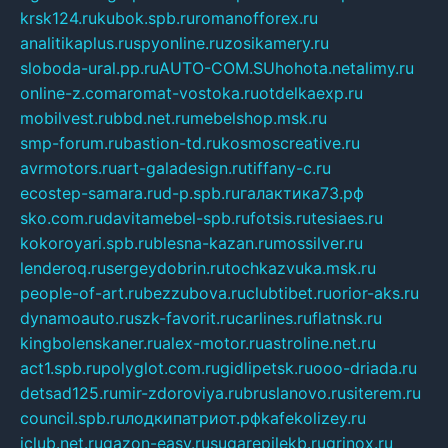
krsk124.ru
kubok.spb.ru
romanofforex.ru
analitikaplus.ru
spyonline.ru
zosikamery.ru
sloboda-ural.pp.ru
AUTO-COM.SU
hohota.net
alimy.ru
online-z.com
aromat-vostoka.ru
otdelkaexp.ru
mobilvest.ru
bbd.net.ru
mebelshop.msk.ru
smp-forum.ru
bastion-td.ru
kosmoscreative.ru
avrmotors.ru
art-galadesign.ru
tiffany-c.ru
ecostep-samara.ru
d-p.spb.ru
галактика73.рф
sko.com.ru
davitamebel-spb.ru
fotsis.ru
tesiaes.ru
kokoroyari.spb.ru
blesna-kazan.ru
mossilver.ru
lenderoq.ru
sergeydobrin.ru
tochkazvuka.msk.ru
people-of-art.ru
bezzubova.ru
clubtibet.ru
orior-aks.ru
dynamoauto.ru
szk-favorit.ru
carlines.ru
flatnsk.ru
kingbolenskaner.ru
alex-motor.ru
astroline.net.ru
act1.spb.ru
polyglot.com.ru
gidlipetsk.ru
ooo-driada.ru
detsad125.ru
mir-zdoroviya.ru
bruslanovo.ru
siterem.ru
council.spb.ru
лодкипатриот.рф
kafekolizey.ru
iclub.net.ru
gazon-easy.ru
sugarepilekb.ru
grinox.ru