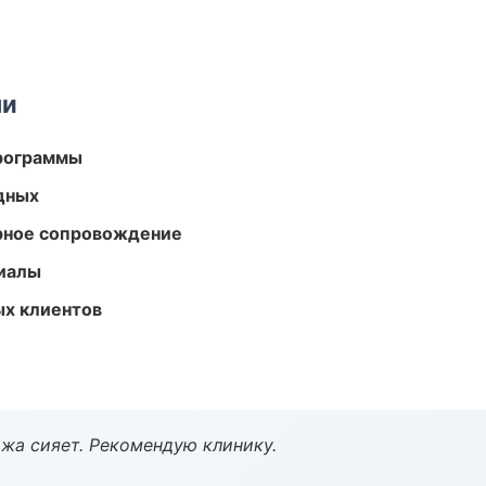
ми
программы
одных
урное сопровождение
риалы
ых клиентов
жа сияет. Рекомендую клинику.