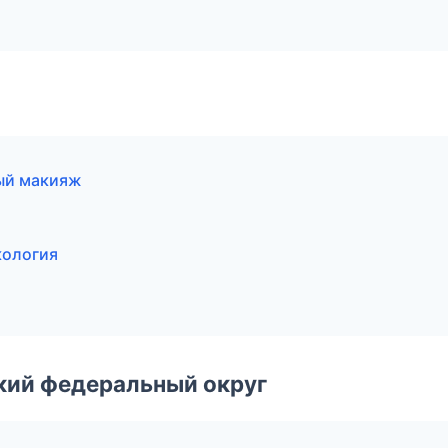
ый макияж
кология
ский федеральный округ