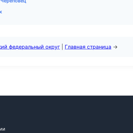
в Череповец
к
кий федеральный округ
|
Главная страница
→
сии