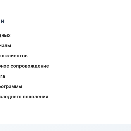
ми
одных
риалы
ых клиентов
урное сопровождение
га
программы
следнего поколения