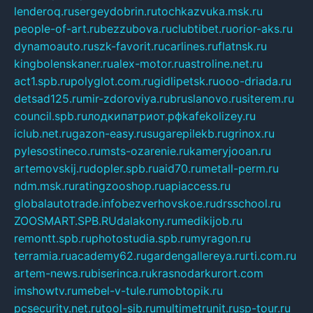
lenderoq.ru
sergeydobrin.ru
tochkazvuka.msk.ru
people-of-art.ru
bezzubova.ru
clubtibet.ru
orior-aks.ru
dynamoauto.ru
szk-favorit.ru
carlines.ru
flatnsk.ru
kingbolenskaner.ru
alex-motor.ru
astroline.net.ru
act1.spb.ru
polyglot.com.ru
gidlipetsk.ru
ooo-driada.ru
detsad125.ru
mir-zdoroviya.ru
bruslanovo.ru
siterem.ru
council.spb.ru
лодкипатриот.рф
kafekolizey.ru
iclub.net.ru
gazon-easy.ru
sugarepilekb.ru
grinox.ru
pylesostineco.ru
msts-ozarenie.ru
kameryjooan.ru
artemovskij.ru
dopler.spb.ru
aid70.ru
metall-perm.ru
ndm.msk.ru
ratingzooshop.ru
apiaccess.ru
globalautotrade.info
bezverhovskoe.ru
drsschool.ru
ZOOSMART.SPB.RU
dalakony.ru
medikijob.ru
remontt.spb.ru
photostudia.spb.ru
myragon.ru
terramia.ru
academy62.ru
gardengallereya.ru
rti.com.ru
artem-news.ru
biserinca.ru
krasnodarkurort.com
imshowtv.ru
mebel-v-tule.ru
mobtopik.ru
pcsecurity.net.ru
tool-sib.ru
multimetrunit.ru
sp-tour.ru