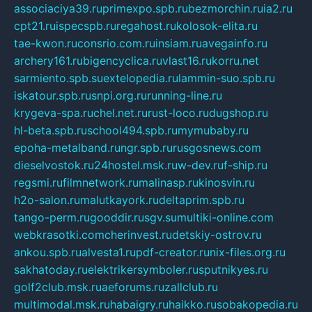
associaciya39.ru
primexpo.spb.ru
bezmorchin.ru
ia2.ru
cpt21.ru
ispecspb.ru
regahost.ru
kolosok-elita.ru
tae-kwon.ru
consrio.com.ru
insiam.ru
avegainfo.ru
archery161.ru
bigencyclica.ru
vlast16.ru
korru.net
sarmiento.spb.su
extelopedia.ru
lammin-suo.spb.ru
iskatour.spb.ru
snpi.org.ru
running-line.ru
krygeva-spa.ru
chel.net.ru
rust-loco.ru
dugshop.ru
hl-beta.spb.ru
school494.spb.ru
mymubaby.ru
epoha-metalband.ru
ngr.spb.ru
rusgosnews.com
dieselvostok.ru
24hostel.msk.ru
w-dev.ru
f-ship.ru
regsmi.ru
filmnetwork.ru
malinasp.ru
kinosvin.ru
h2o-salon.ru
malutkayork.ru
deltaprim.spb.ru
tango-perm.ru
gooddir.ru
sgv.su
multiki-online.com
webkrasotki.com
cherinvest.ru
detskiy-ostrov.ru
ankou.spb.ru
alvesta1.ru
pdf-creator.ru
nix-files.org.ru
sakhatoday.ru
elektrikersymboler.ru
sputnikyes.ru
golf2club.msk.ru
aeforums.ru
zallclub.ru
multimodal.msk.ru
habaigry.ru
haikko.ru
sobakopedia.ru