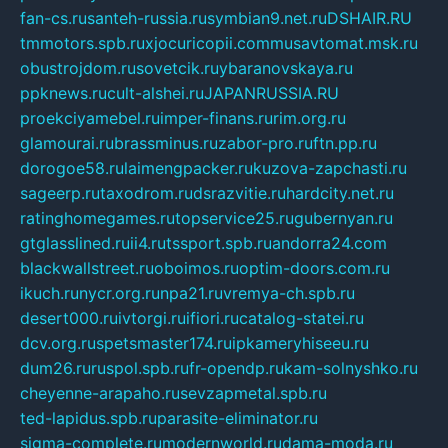
fan-cs.ru
santeh-russia.ru
symbian9.net.ru
DSHAIR.RU
tmmotors.spb.ru
xjocuricopii.com
musavtomat.msk.ru
obustrojdom.ru
sovetcik.ru
ybaranovskaya.ru
ppknews.ru
cult-alshei.ru
JAPANRUSSIA.RU
proekciyamebel.ru
imper-finans.ru
rim.org.ru
glamourai.ru
brassminus.ru
zabor-pro.ru
ftn.pp.ru
dorogoe58.ru
laimengpacker.ru
kuzova-zapchasti.ru
sageerp.ru
taxodrom.ru
dsrazvitie.ru
hardcity.net.ru
ratinghomegames.ru
topservice25.ru
gubernyan.ru
gtglasslined.ru
ii4.ru
tssport.spb.ru
andorra24.com
blackwallstreet.ru
oboimos.ru
optim-doors.com.ru
ikuch.ru
nycr.org.ru
npa21.ru
vremya-ch.spb.ru
desert000.ru
ivtorgi.ru
ifiori.ru
catalog-statei.ru
dcv.org.ru
spetsmaster174.ru
ipkameryhiseeu.ru
dum26.ru
ruspol.spb.ru
fr-opendp.ru
kam-solnyshko.ru
cheyenne-arapaho.ru
sevzapmetal.spb.ru
ted-lapidus.spb.ru
parasite-eliminator.ru
sigma-complete.ru
modernworld.ru
dama-moda.ru