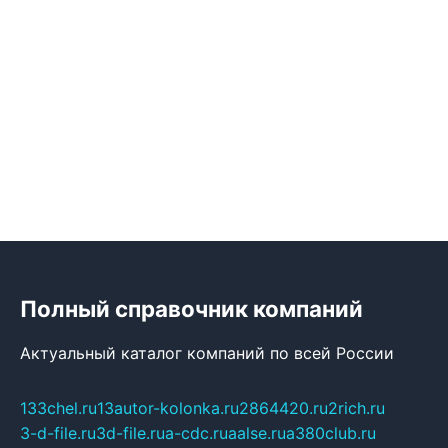
Полный справочник компаний
Актуальный каталог компаний по всей России
133chel.ru
13autor-kolonka.ru
2864420.ru
2rich.ru
3-d-file.ru
3d-file.ru
a-cdc.ru
aalse.ru
a380club.ru