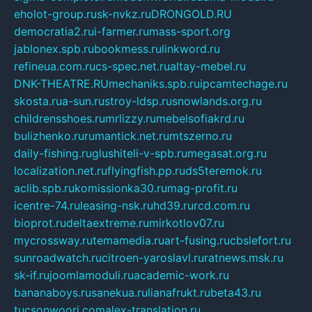
eholot-group.ru
sk-nvkz.ru
DRONGOLD.RU
democratia2.ru
i-farmer.ru
mass-sport.org
jablonex.spb.ru
bookmess.ru
linkword.ru
refineua.com.ru
cs-spec.net.ru
altay-mebel.ru
DNK-THEATRE.RU
mechaniks.spb.ru
ipcamtechage.ru
skosta.ru
a-sun.ru
stroy-ldsp.ru
snowlands.org.ru
childrensshoes.ru
mrlizzy.ru
mebelsofiakrd.ru
bulizhenko.ru
rumantick.net.ru
mtszerno.ru
daily-fishing.ru
glushiteli-v-spb.ru
megasat.org.ru
localization.net.ru
flyingfish.pp.ru
ds5teremok.ru
aclib.spb.ru
komissionka30.ru
mag-profit.ru
icentre-74.ru
leasing-nsk.ru
hd39.ru
rcd.com.ru
bioprot.ru
deltaextreme.ru
mirkotlov07.ru
mycrossway.ru
temamedia.ru
art-fusing.ru
cbslefort.ru
sunroadwatch.ru
citroen-yaroslavl.ru
ratnews.msk.ru
sk-if.ru
joomlamoduli.ru
academic-work.ru
bananaboys.ru
sanekua.ru
lianafrukt.ru
beta43.ru
tucsonwoori.com
alex-translation.ru