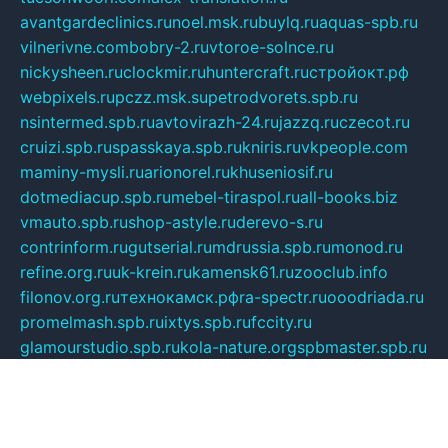
avantgardeclinics.ru
noel.msk.ru
buylq.ru
aquas-spb.ru
vilnerivne.com
bobry-2.ru
vtoroe-solnce.ru
nickysheen.ru
clockmir.ru
huntercraft.ru
стройокт.рф
webpixels.ru
pczz.msk.su
petrodvorets.spb.ru
nsintermed.spb.ru
avtovirazh-24.ru
jazzq.ru
czecot.ru
cruizi.spb.ru
spasskaya.spb.ru
kniris.ru
vkpeople.com
maminy-mysli.ru
arionorel.ru
khuseniosif.ru
dotmediacup.spb.ru
mebel-tiraspol.ru
all-books.biz
vmauto.spb.ru
shop-astyle.ru
derevo-s.ru
contrinform.ru
gutserial.ru
mdrussia.spb.ru
monod.ru
refine.org.ru
uk-krein.ru
kamensk61.ru
zooclub.info
filonov.org.ru
технокамск.рф
ra-spectr.ru
ooodriada.ru
promelmash.spb.ru
ixtys.spb.ru
fccity.ru
glamourstudio.spb.ru
kola-nature.org
spbmaster.spb.ru
musicoutlet.ru
china.msk.ru
bulldog.su
grimm-online.ru
outlander.net.ru
maga.spb.ru
anime-sell.ru
keseloy.ru
газприборсервис.рф
karmin.spb.ru
shekswood.ru
tischlermebel.ru
automall66.ru
mag-vladimir.ru