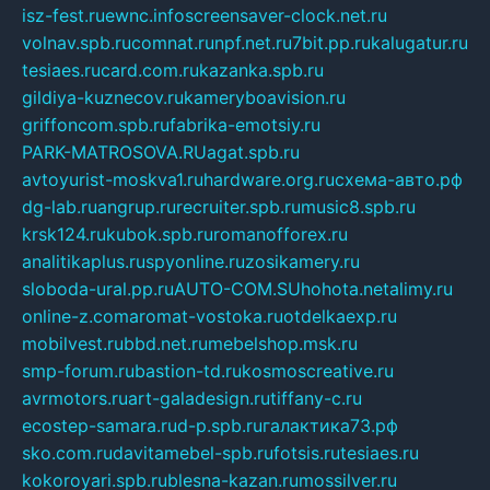
isz-fest.ru
ewnc.info
screensaver-clock.net.ru
volnav.spb.ru
comnat.ru
npf.net.ru
7bit.pp.ru
kalugatur.ru
tesiaes.ru
card.com.ru
kazanka.spb.ru
gildiya-kuznecov.ru
kameryboavision.ru
griffoncom.spb.ru
fabrika-emotsiy.ru
PARK-MATROSOVA.RU
agat.spb.ru
avtoyurist-moskva1.ru
hardware.org.ru
схема-авто.рф
dg-lab.ru
angrup.ru
recruiter.spb.ru
music8.spb.ru
krsk124.ru
kubok.spb.ru
romanofforex.ru
analitikaplus.ru
spyonline.ru
zosikamery.ru
sloboda-ural.pp.ru
AUTO-COM.SU
hohota.net
alimy.ru
online-z.com
aromat-vostoka.ru
otdelkaexp.ru
mobilvest.ru
bbd.net.ru
mebelshop.msk.ru
smp-forum.ru
bastion-td.ru
kosmoscreative.ru
avrmotors.ru
art-galadesign.ru
tiffany-c.ru
ecostep-samara.ru
d-p.spb.ru
галактика73.рф
sko.com.ru
davitamebel-spb.ru
fotsis.ru
tesiaes.ru
kokoroyari.spb.ru
blesna-kazan.ru
mossilver.ru