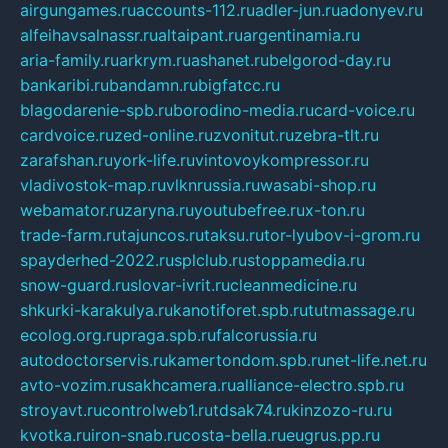
airgungames.ru
accounts-112.ru
adler-jun.ru
adonyev.ru
alfeihavsalnassr.ru
altaipant.ru
argentinamia.ru
aria-family.ru
arkrym.ru
ashanet.ru
belgorod-day.ru
bankaribi.ru
bandamn.ru
bigfatcc.ru
blagodarenie-spb.ru
borodino-media.ru
card-voice.ru
cardvoice.ru
zed-online.ru
zvonitut.ru
zebra-tlt.ru
zarafshan.ru
york-life.ru
vintovoykompressor.ru
vladivostok-map.ru
vlknrussia.ru
wasabi-shop.ru
webamator.ru
zaryna.ru
youtubefree.ru
x-ton.ru
trade-farm.ru
tajuncos.ru
taksu.ru
tor-lyubov-i-grom.ru
spayderhed-2022.ru
splclub.ru
stoppamedia.ru
snow-guard.ru
slovar-ivrit.ru
cleanmedicine.ru
shkurki-karakulya.ru
kanotiforet.spb.ru
tutmassage.ru
ecolog.org.ru
praga.spb.ru
falcorussia.ru
autodoctorservis.ru
kamertondom.spb.ru
net-life.net.ru
avto-vozim.ru
sakhcamera.ru
alliance-electro.spb.ru
stroyavt.ru
controlweb1.ru
tdsak74.ru
kinzozo-ru.ru
kvotka.ru
iron-snab.ru
costa-bella.ru
eugrus.pp.ru