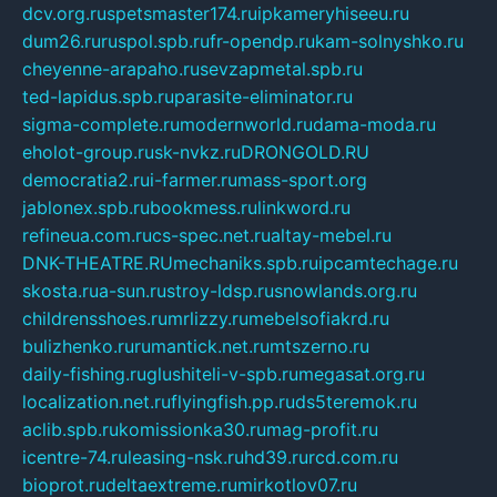
dcv.org.ru
spetsmaster174.ru
ipkameryhiseeu.ru
dum26.ru
ruspol.spb.ru
fr-opendp.ru
kam-solnyshko.ru
cheyenne-arapaho.ru
sevzapmetal.spb.ru
ted-lapidus.spb.ru
parasite-eliminator.ru
sigma-complete.ru
modernworld.ru
dama-moda.ru
eholot-group.ru
sk-nvkz.ru
DRONGOLD.RU
democratia2.ru
i-farmer.ru
mass-sport.org
jablonex.spb.ru
bookmess.ru
linkword.ru
refineua.com.ru
cs-spec.net.ru
altay-mebel.ru
DNK-THEATRE.RU
mechaniks.spb.ru
ipcamtechage.ru
skosta.ru
a-sun.ru
stroy-ldsp.ru
snowlands.org.ru
childrensshoes.ru
mrlizzy.ru
mebelsofiakrd.ru
bulizhenko.ru
rumantick.net.ru
mtszerno.ru
daily-fishing.ru
glushiteli-v-spb.ru
megasat.org.ru
localization.net.ru
flyingfish.pp.ru
ds5teremok.ru
aclib.spb.ru
komissionka30.ru
mag-profit.ru
icentre-74.ru
leasing-nsk.ru
hd39.ru
rcd.com.ru
bioprot.ru
deltaextreme.ru
mirkotlov07.ru