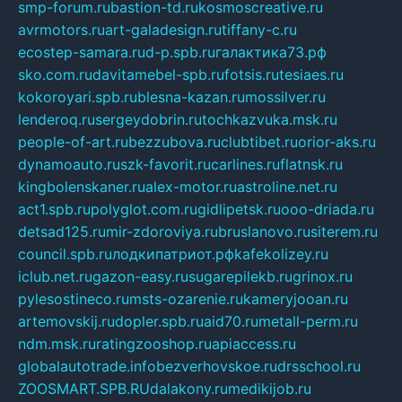
smp-forum.ru
bastion-td.ru
kosmoscreative.ru
avrmotors.ru
art-galadesign.ru
tiffany-c.ru
ecostep-samara.ru
d-p.spb.ru
галактика73.рф
sko.com.ru
davitamebel-spb.ru
fotsis.ru
tesiaes.ru
kokoroyari.spb.ru
blesna-kazan.ru
mossilver.ru
lenderoq.ru
sergeydobrin.ru
tochkazvuka.msk.ru
people-of-art.ru
bezzubova.ru
clubtibet.ru
orior-aks.ru
dynamoauto.ru
szk-favorit.ru
carlines.ru
flatnsk.ru
kingbolenskaner.ru
alex-motor.ru
astroline.net.ru
act1.spb.ru
polyglot.com.ru
gidlipetsk.ru
ooo-driada.ru
detsad125.ru
mir-zdoroviya.ru
bruslanovo.ru
siterem.ru
council.spb.ru
лодкипатриот.рф
kafekolizey.ru
iclub.net.ru
gazon-easy.ru
sugarepilekb.ru
grinox.ru
pylesostineco.ru
msts-ozarenie.ru
kameryjooan.ru
artemovskij.ru
dopler.spb.ru
aid70.ru
metall-perm.ru
ndm.msk.ru
ratingzooshop.ru
apiaccess.ru
globalautotrade.info
bezverhovskoe.ru
drsschool.ru
ZOOSMART.SPB.RU
dalakony.ru
medikijob.ru