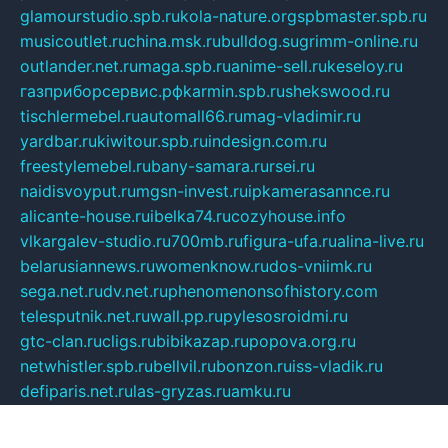
glamourstudio.spb.ru
kola-nature.org
spbmaster.spb.ru
musicoutlet.ru
china.msk.ru
bulldog.su
grimm-online.ru
outlander.net.ru
maga.spb.ru
anime-sell.ru
keseloy.ru
газприборсервис.рф
karmin.spb.ru
shekswood.ru
tischlermebel.ru
automall66.ru
mag-vladimir.ru
yardbar.ru
kiwitour.spb.ru
indesign.com.ru
freestylemebel.ru
bany-samara.ru
rsei.ru
naidisvoyput.ru
mgsn-invest.ru
ipkamerasannce.ru
alicante-house.ru
ibelka74.ru
cozyhouse.info
vlkargalev-studio.ru
700mb.ru
figura-ufa.ru
alina-live.ru
belarusiannews.ru
womenknow.ru
dos-vniimk.ru
sega.net.ru
dv.net.ru
phenomenonsofhistory.com
telesputnik.net.ru
wall.pp.ru
pylesosroidmi.ru
gtc-clan.ru
cligs.ru
bibikazap.ru
popova.org.ru
netwhistler.spb.ru
bellvil.ru
bonzon.ru
iss-vladik.ru
defiparis.net.ru
las-gryzas.ru
amku.ru
electednews.spb.ru
feather.org.ru
spar72.ru
tankiigri.ru
dominus.com.ru
ibtree.ru
sanykool.pp.ru
unixlib.org.ru