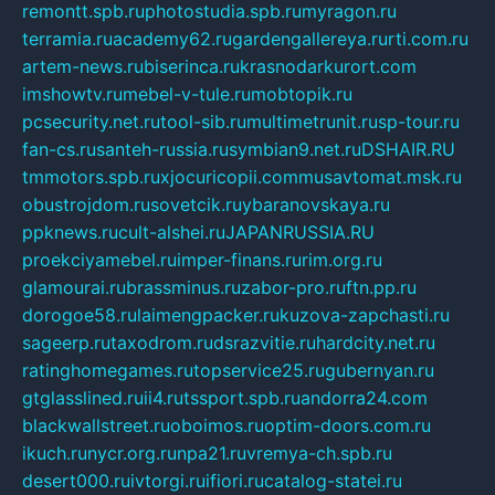
remontt.spb.ru
photostudia.spb.ru
myragon.ru
terramia.ru
academy62.ru
gardengallereya.ru
rti.com.ru
artem-news.ru
biserinca.ru
krasnodarkurort.com
imshowtv.ru
mebel-v-tule.ru
mobtopik.ru
pcsecurity.net.ru
tool-sib.ru
multimetrunit.ru
sp-tour.ru
fan-cs.ru
santeh-russia.ru
symbian9.net.ru
DSHAIR.RU
tmmotors.spb.ru
xjocuricopii.com
musavtomat.msk.ru
obustrojdom.ru
sovetcik.ru
ybaranovskaya.ru
ppknews.ru
cult-alshei.ru
JAPANRUSSIA.RU
proekciyamebel.ru
imper-finans.ru
rim.org.ru
glamourai.ru
brassminus.ru
zabor-pro.ru
ftn.pp.ru
dorogoe58.ru
laimengpacker.ru
kuzova-zapchasti.ru
sageerp.ru
taxodrom.ru
dsrazvitie.ru
hardcity.net.ru
ratinghomegames.ru
topservice25.ru
gubernyan.ru
gtglasslined.ru
ii4.ru
tssport.spb.ru
andorra24.com
blackwallstreet.ru
oboimos.ru
optim-doors.com.ru
ikuch.ru
nycr.org.ru
npa21.ru
vremya-ch.spb.ru
desert000.ru
ivtorgi.ru
ifiori.ru
catalog-statei.ru