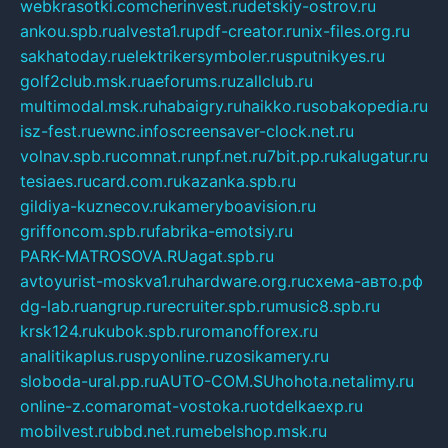
webkrasotki.com
cherinvest.ru
detskiy-ostrov.ru
ankou.spb.ru
alvesta1.ru
pdf-creator.ru
nix-files.org.ru
sakhatoday.ru
elektrikersymboler.ru
sputnikyes.ru
golf2club.msk.ru
aeforums.ru
zallclub.ru
multimodal.msk.ru
habaigry.ru
haikko.ru
sobakopedia.ru
isz-fest.ru
ewnc.info
screensaver-clock.net.ru
volnav.spb.ru
comnat.ru
npf.net.ru
7bit.pp.ru
kalugatur.ru
tesiaes.ru
card.com.ru
kazanka.spb.ru
gildiya-kuznecov.ru
kameryboavision.ru
griffoncom.spb.ru
fabrika-emotsiy.ru
PARK-MATROSOVA.RU
agat.spb.ru
avtoyurist-moskva1.ru
hardware.org.ru
схема-авто.рф
dg-lab.ru
angrup.ru
recruiter.spb.ru
music8.spb.ru
krsk124.ru
kubok.spb.ru
romanofforex.ru
analitikaplus.ru
spyonline.ru
zosikamery.ru
sloboda-ural.pp.ru
AUTO-COM.SU
hohota.net
alimy.ru
online-z.com
aromat-vostoka.ru
otdelkaexp.ru
mobilvest.ru
bbd.net.ru
mebelshop.msk.ru