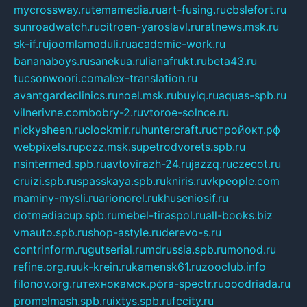
mycrossway.ru
temamedia.ru
art-fusing.ru
cbslefort.ru
sunroadwatch.ru
citroen-yaroslavl.ru
ratnews.msk.ru
sk-if.ru
joomlamoduli.ru
academic-work.ru
bananaboys.ru
sanekua.ru
lianafrukt.ru
beta43.ru
tucsonwoori.com
alex-translation.ru
avantgardeclinics.ru
noel.msk.ru
buylq.ru
aquas-spb.ru
vilnerivne.com
bobry-2.ru
vtoroe-solnce.ru
nickysheen.ru
clockmir.ru
huntercraft.ru
стройокт.рф
webpixels.ru
pczz.msk.su
petrodvorets.spb.ru
nsintermed.spb.ru
avtovirazh-24.ru
jazzq.ru
czecot.ru
cruizi.spb.ru
spasskaya.spb.ru
kniris.ru
vkpeople.com
maminy-mysli.ru
arionorel.ru
khuseniosif.ru
dotmediacup.spb.ru
mebel-tiraspol.ru
all-books.biz
vmauto.spb.ru
shop-astyle.ru
derevo-s.ru
contrinform.ru
gutserial.ru
mdrussia.spb.ru
monod.ru
refine.org.ru
uk-krein.ru
kamensk61.ru
zooclub.info
filonov.org.ru
технокамск.рф
ra-spectr.ru
ooodriada.ru
promelmash.spb.ru
ixtys.spb.ru
fccity.ru