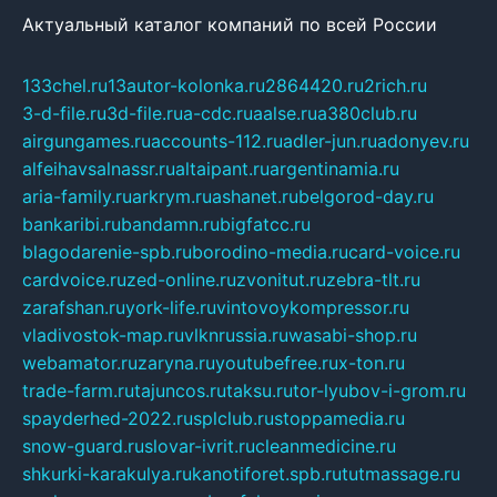
Актуальный каталог компаний по всей России
133chel.ru
13autor-kolonka.ru
2864420.ru
2rich.ru
3-d-file.ru
3d-file.ru
a-cdc.ru
aalse.ru
a380club.ru
airgungames.ru
accounts-112.ru
adler-jun.ru
adonyev.ru
alfeihavsalnassr.ru
altaipant.ru
argentinamia.ru
aria-family.ru
arkrym.ru
ashanet.ru
belgorod-day.ru
bankaribi.ru
bandamn.ru
bigfatcc.ru
blagodarenie-spb.ru
borodino-media.ru
card-voice.ru
cardvoice.ru
zed-online.ru
zvonitut.ru
zebra-tlt.ru
zarafshan.ru
york-life.ru
vintovoykompressor.ru
vladivostok-map.ru
vlknrussia.ru
wasabi-shop.ru
webamator.ru
zaryna.ru
youtubefree.ru
x-ton.ru
trade-farm.ru
tajuncos.ru
taksu.ru
tor-lyubov-i-grom.ru
spayderhed-2022.ru
splclub.ru
stoppamedia.ru
snow-guard.ru
slovar-ivrit.ru
cleanmedicine.ru
shkurki-karakulya.ru
kanotiforet.spb.ru
tutmassage.ru