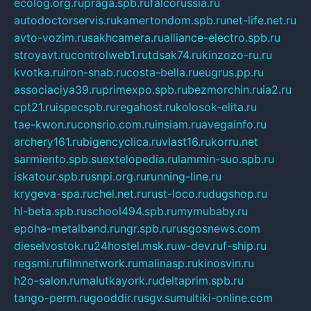
ecolog.org.ru
praga.spb.ru
falcorussia.ru
autodoctorservis.ru
kamertondom.spb.ru
net-life.net.ru
avto-vozim.ru
sakhcamera.ru
alliance-electro.spb.ru
stroyavt.ru
controlweb1.ru
tdsak74.ru
kinzozo-ru.ru
kvotka.ru
iron-snab.ru
costa-bella.ru
eugrus.pp.ru
associaciya39.ru
primexpo.spb.ru
bezmorchin.ru
ia2.ru
cpt21.ru
ispecspb.ru
regahost.ru
kolosok-elita.ru
tae-kwon.ru
consrio.com.ru
insiam.ru
avegainfo.ru
archery161.ru
bigencyclica.ru
vlast16.ru
korru.net
sarmiento.spb.su
extelopedia.ru
lammin-suo.spb.ru
iskatour.spb.ru
snpi.org.ru
running-line.ru
krygeva-spa.ru
chel.net.ru
rust-loco.ru
dugshop.ru
hl-beta.spb.ru
school494.spb.ru
mymubaby.ru
epoha-metalband.ru
ngr.spb.ru
rusgosnews.com
dieselvostok.ru
24hostel.msk.ru
w-dev.ru
f-ship.ru
regsmi.ru
filmnetwork.ru
malinasp.ru
kinosvin.ru
h2o-salon.ru
malutkayork.ru
deltaprim.spb.ru
tango-perm.ru
gooddir.ru
sgv.su
multiki-online.com