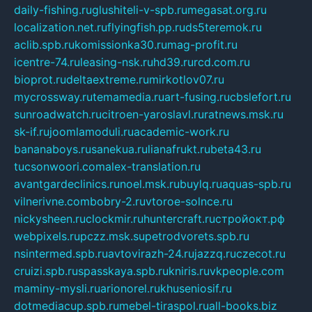
daily-fishing.ru
glushiteli-v-spb.ru
megasat.org.ru
localization.net.ru
flyingfish.pp.ru
ds5teremok.ru
aclib.spb.ru
komissionka30.ru
mag-profit.ru
icentre-74.ru
leasing-nsk.ru
hd39.ru
rcd.com.ru
bioprot.ru
deltaextreme.ru
mirkotlov07.ru
mycrossway.ru
temamedia.ru
art-fusing.ru
cbslefort.ru
sunroadwatch.ru
citroen-yaroslavl.ru
ratnews.msk.ru
sk-if.ru
joomlamoduli.ru
academic-work.ru
bananaboys.ru
sanekua.ru
lianafrukt.ru
beta43.ru
tucsonwoori.com
alex-translation.ru
avantgardeclinics.ru
noel.msk.ru
buylq.ru
aquas-spb.ru
vilnerivne.com
bobry-2.ru
vtoroe-solnce.ru
nickysheen.ru
clockmir.ru
huntercraft.ru
стройокт.рф
webpixels.ru
pczz.msk.su
petrodvorets.spb.ru
nsintermed.spb.ru
avtovirazh-24.ru
jazzq.ru
czecot.ru
cruizi.spb.ru
spasskaya.spb.ru
kniris.ru
vkpeople.com
maminy-mysli.ru
arionorel.ru
khuseniosif.ru
dotmediacup.spb.ru
mebel-tiraspol.ru
all-books.biz