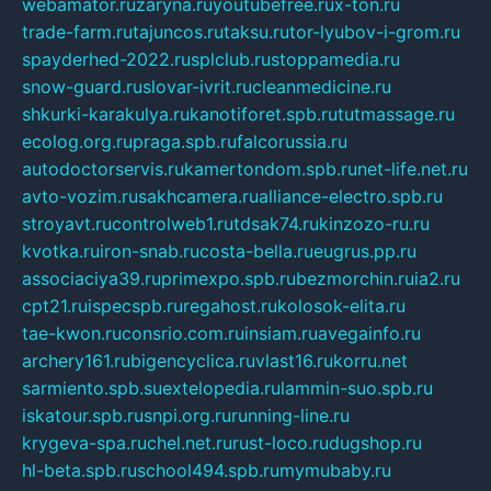
webamator.ru
zaryna.ru
youtubefree.ru
x-ton.ru
trade-farm.ru
tajuncos.ru
taksu.ru
tor-lyubov-i-grom.ru
spayderhed-2022.ru
splclub.ru
stoppamedia.ru
snow-guard.ru
slovar-ivrit.ru
cleanmedicine.ru
shkurki-karakulya.ru
kanotiforet.spb.ru
tutmassage.ru
ecolog.org.ru
praga.spb.ru
falcorussia.ru
autodoctorservis.ru
kamertondom.spb.ru
net-life.net.ru
avto-vozim.ru
sakhcamera.ru
alliance-electro.spb.ru
stroyavt.ru
controlweb1.ru
tdsak74.ru
kinzozo-ru.ru
kvotka.ru
iron-snab.ru
costa-bella.ru
eugrus.pp.ru
associaciya39.ru
primexpo.spb.ru
bezmorchin.ru
ia2.ru
cpt21.ru
ispecspb.ru
regahost.ru
kolosok-elita.ru
tae-kwon.ru
consrio.com.ru
insiam.ru
avegainfo.ru
archery161.ru
bigencyclica.ru
vlast16.ru
korru.net
sarmiento.spb.su
extelopedia.ru
lammin-suo.spb.ru
iskatour.spb.ru
snpi.org.ru
running-line.ru
krygeva-spa.ru
chel.net.ru
rust-loco.ru
dugshop.ru
hl-beta.spb.ru
school494.spb.ru
mymubaby.ru