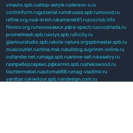
vmauto.spb.ru
shop-astyle.ru
derevo-s.ru
contrinform.ru
gutserial.ru
mdrussia.spb.ru
monod.ru
refine.org.ru
uk-krein.ru
kamensk61.ru
zooclub.info
filonov.org.ru
технокамск.рф
ra-spectr.ru
ooodriada.ru
promelmash.spb.ru
ixtys.spb.ru
fccity.ru
glamourstudio.spb.ru
kola-nature.org
spbmaster.spb.ru
musicoutlet.ru
china.msk.ru
bulldog.su
grimm-online.ru
outlander.net.ru
maga.spb.ru
anime-sell.ru
keseloy.ru
газприборсервис.рф
karmin.spb.ru
shekswood.ru
tischlermebel.ru
automall66.ru
mag-vladimir.ru
yardbar.ru
kiwitour.spb.ru
indesign.com.ru
freestylemebel.ru
bany-samara.ru
rsei.ru
naidisvoyput.ru
mgsn-invest.ru
ipkamerasannce.ru
alicante-house.ru
ibelka74.ru
cozyhouse.info
vlkargalev-studio.ru
700mb.ru
figura-ufa.ru
alina-live.ru
belarusiannews.ru
womenknow.ru
dos-vniimk.ru
sega.net.ru
dv.net.ru
phenomenonsofhistory.com
telesputnik.net.ru
wall.pp.ru
pylesosroidmi.ru