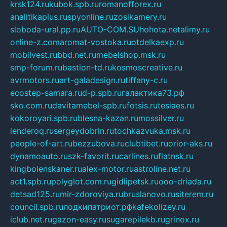
krsk124.ru
kubok.spb.ru
romanofforex.ru
analitikaplus.ru
spyonline.ru
zosikamery.ru
sloboda-ural.pp.ru
AUTO-COM.SU
hohota.net
alimy.ru
online-z.com
aromat-vostoka.ru
otdelkaexp.ru
mobilvest.ru
bbd.net.ru
mebelshop.msk.ru
smp-forum.ru
bastion-td.ru
kosmoscreative.ru
avrmotors.ru
art-galadesign.ru
tiffany-c.ru
ecostep-samara.ru
d-p.spb.ru
галактика73.рф
sko.com.ru
davitamebel-spb.ru
fotsis.ru
tesiaes.ru
kokoroyari.spb.ru
blesna-kazan.ru
mossilver.ru
lenderoq.ru
sergeydobrin.ru
tochkazvuka.msk.ru
people-of-art.ru
bezzubova.ru
clubtibet.ru
orior-aks.ru
dynamoauto.ru
szk-favorit.ru
carlines.ru
flatnsk.ru
kingbolenskaner.ru
alex-motor.ru
astroline.net.ru
act1.spb.ru
polyglot.com.ru
gidlipetsk.ru
ooo-driada.ru
detsad125.ru
mir-zdoroviya.ru
bruslanovo.ru
siterem.ru
council.spb.ru
лодкипатриот.рф
kafekolizey.ru
iclub.net.ru
gazon-easy.ru
sugarepilekb.ru
grinox.ru