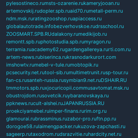
pylesostineco.ru
msts-ozarenie.ru
kameryjooan.ru
artemovskij.ru
dopler.spb.ru
aid70.ru
metall-perm.ru
ndm.msk.ru
ratingzooshop.ru
apiaccess.ru
globalautotrade.info
bezverhovskoe.ru
drsschool.ru
ZOOSMART.SPB.RU
dalakony.ru
medikijob.ru
remontt.spb.ru
photostudia.spb.ru
myragon.ru
terramia.ru
academy62.ru
gardengallereya.ru
rti.com.ru
artem-news.ru
biserinca.ru
krasnodarkurort.com
imshowtv.ru
mebel-v-tule.ru
mobtopik.ru
pcsecurity.net.ru
tool-sib.ru
multimetrunit.ru
sp-tour.ru
fan-cs.ru
santeh-russia.ru
symbian9.net.ru
DSHAIR.RU
tmmotors.spb.ru
xjocuricopii.com
musavtomat.msk.ru
obustrojdom.ru
sovetcik.ru
ybaranovskaya.ru
ppknews.ru
cult-alshei.ru
JAPANRUSSIA.RU
proekciyamebel.ru
imper-finans.ru
rim.org.ru
glamourai.ru
brassminus.ru
zabor-pro.ru
ftn.pp.ru
dorogoe58.ru
laimengpacker.ru
kuzova-zapchasti.ru
sageerp.ru
taxodrom.ru
dsrazvitie.ru
hardcity.net.ru