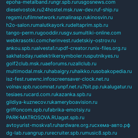
epoha-metalband.ru
ngr.spb.ru
rusgosnews.com
dieselvostok.ru
24hostel.msk.ru
w-dev.ru
f-ship.ru
regsmi.ru
filmnetwork.ru
malinasp.ru
kinosvin.ru
h2o-salon.ru
malutkayork.ru
deltaprim.spb.ru
tango-perm.ru
gooddir.ru
sgv.su
multiki-online.com
webkrasotki.com
cherinvest.ru
detskiy-ostrov.ru
ankou.spb.ru
alvesta1.ru
pdf-creator.ru
nix-files.org.ru
sakhatoday.ru
elektrikersymboler.ru
sputnikyes.ru
golf2club.msk.ru
aeforums.ru
zallclub.ru
multimodal.msk.ru
habaigry.ru
haikko.ru
sobakopedia.ru
isz-fest.ru
ewnc.info
screensaver-clock.net.ru
volnav.spb.ru
comnat.ru
npf.net.ru
7bit.pp.ru
kalugatur.ru
tesiaes.ru
card.com.ru
kazanka.spb.ru
gildiya-kuznecov.ru
kameryboavision.ru
griffoncom.spb.ru
fabrika-emotsiy.ru
PARK-MATROSOVA.RU
agat.spb.ru
avtoyurist-moskva1.ru
hardware.org.ru
схема-авто.рф
dg-lab.ru
angrup.ru
recruiter.spb.ru
music8.spb.ru