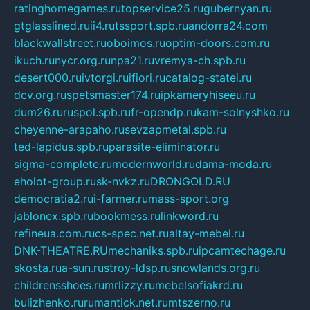
ratinghomegames.ru
topservice25.ru
gubernyan.ru
gtglasslined.ru
ii4.ru
tssport.spb.ru
andorra24.com
blackwallstreet.ru
oboimos.ru
optim-doors.com.ru
ikuch.ru
nycr.org.ru
npa21.ru
vremya-ch.spb.ru
desert000.ru
ivtorgi.ru
ifiori.ru
catalog-statei.ru
dcv.org.ru
spetsmaster174.ru
ipkameryhiseeu.ru
dum26.ru
ruspol.spb.ru
fr-opendp.ru
kam-solnyshko.ru
cheyenne-arapaho.ru
sevzapmetal.spb.ru
ted-lapidus.spb.ru
parasite-eliminator.ru
sigma-complete.ru
modernworld.ru
dama-moda.ru
eholot-group.ru
sk-nvkz.ru
DRONGOLD.RU
democratia2.ru
i-farmer.ru
mass-sport.org
jablonex.spb.ru
bookmess.ru
linkword.ru
refineua.com.ru
cs-spec.net.ru
altay-mebel.ru
DNK-THEATRE.RU
mechaniks.spb.ru
ipcamtechage.ru
skosta.ru
a-sun.ru
stroy-ldsp.ru
snowlands.org.ru
childrensshoes.ru
mrlizzy.ru
mebelsofiakrd.ru
bulizhenko.ru
rumantick.net.ru
mtszerno.ru