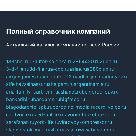
Полный справочник компаний
Актуальный каталог компаний по всей России
133chel.ru
13autor-kolonka.ru
2864420.ru
2rich.ru
3-d-file.ru
3d-file.ru
a-cdc.ru
aalse.ru
a380club.ru
airgungames.ru
accounts-112.ru
adler-jun.ru
adonyev.ru
alfeihavsalnassr.ru
altaipant.ru
argentinamia.ru
aria-family.ru
arkrym.ru
ashanet.ru
belgorod-day.ru
bankaribi.ru
bandamn.ru
bigfatcc.ru
blagodarenie-spb.ru
borodino-media.ru
card-voice.ru
cardvoice.ru
zed-online.ru
zvonitut.ru
zebra-tlt.ru
zarafshan.ru
york-life.ru
vintovoykompressor.ru
vladivostok-map.ru
vlknrussia.ru
wasabi-shop.ru