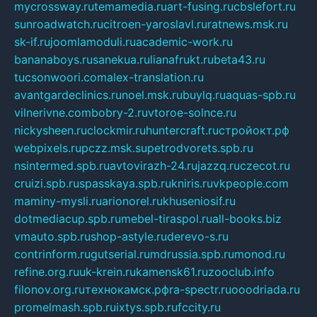
mycrossway.ru
temamedia.ru
art-fusing.ru
cbslefort.ru
sunroadwatch.ru
citroen-yaroslavl.ru
ratnews.msk.ru
sk-if.ru
joomlamoduli.ru
academic-work.ru
bananaboys.ru
sanekua.ru
lianafrukt.ru
beta43.ru
tucsonwoori.com
alex-translation.ru
avantgardeclinics.ru
noel.msk.ru
buylq.ru
aquas-spb.ru
vilnerivne.com
bobry-2.ru
vtoroe-solnce.ru
nickysheen.ru
clockmir.ru
huntercraft.ru
стройокт.рф
webpixels.ru
pczz.msk.su
petrodvorets.spb.ru
nsintermed.spb.ru
avtovirazh-24.ru
jazzq.ru
czecot.ru
cruizi.spb.ru
spasskaya.spb.ru
kniris.ru
vkpeople.com
maminy-mysli.ru
arionorel.ru
khuseniosif.ru
dotmediacup.spb.ru
mebel-tiraspol.ru
all-books.biz
vmauto.spb.ru
shop-astyle.ru
derevo-s.ru
contrinform.ru
gutserial.ru
mdrussia.spb.ru
monod.ru
refine.org.ru
uk-krein.ru
kamensk61.ru
zooclub.info
filonov.org.ru
технокамск.рф
ra-spectr.ru
ooodriada.ru
promelmash.spb.ru
ixtys.spb.ru
fccity.ru