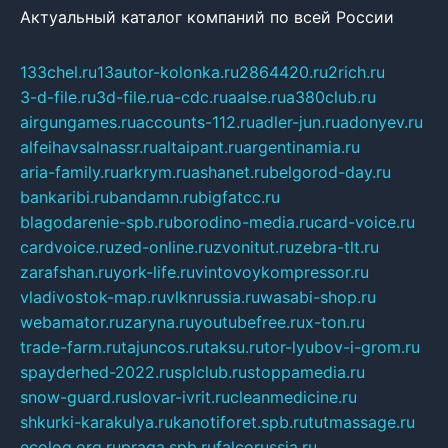
Актуальный каталог компаний по всей России
133chel.ru
13autor-kolonka.ru
2864420.ru
2rich.ru
3-d-file.ru
3d-file.ru
a-cdc.ru
aalse.ru
a380club.ru
airgungames.ru
accounts-112.ru
adler-jun.ru
adonyev.ru
alfeihavsalnassr.ru
altaipant.ru
argentinamia.ru
aria-family.ru
arkrym.ru
ashanet.ru
belgorod-day.ru
bankaribi.ru
bandamn.ru
bigfatcc.ru
blagodarenie-spb.ru
borodino-media.ru
card-voice.ru
cardvoice.ru
zed-online.ru
zvonitut.ru
zebra-tlt.ru
zarafshan.ru
york-life.ru
vintovoykompressor.ru
vladivostok-map.ru
vlknrussia.ru
wasabi-shop.ru
webamator.ru
zaryna.ru
youtubefree.ru
x-ton.ru
trade-farm.ru
tajuncos.ru
taksu.ru
tor-lyubov-i-grom.ru
spayderhed-2022.ru
splclub.ru
stoppamedia.ru
snow-guard.ru
slovar-ivrit.ru
cleanmedicine.ru
shkurki-karakulya.ru
kanotiforet.spb.ru
tutmassage.ru
ecolog.org.ru
praga.spb.ru
falcorussia.ru