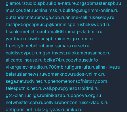
glamourstudio.spb.ru
kola-nature.org
spbmaster.spb.ru
musicoutlet.ru
china.msk.ru
bulldog.su
grimm-online.ru
outlander.net.ru
maga.spb.ru
anime-sell.ru
keseloy.ru
газприборсервис.рф
karmin.spb.ru
shekswood.ru
tischlermebel.ru
automall66.ru
mag-vladimir.ru
yardbar.ru
kiwitour.spb.ru
indesign.com.ru
freestylemebel.ru
bany-samara.ru
rsei.ru
naidisvoyput.ru
mgsn-invest.ru
ipkamerasannce.ru
alicante-house.ru
ibelka74.ru
cozyhouse.info
vlkargalev-studio.ru
700mb.ru
figura-ufa.ru
alina-live.ru
belarusiannews.ru
womenknow.ru
dos-vniimk.ru
sega.net.ru
dv.net.ru
phenomenonsofhistory.com
telesputnik.net.ru
wall.pp.ru
pylesosroidmi.ru
gtc-clan.ru
cligs.ru
bibikazap.ru
popova.org.ru
netwhistler.spb.ru
bellvil.ru
bonzon.ru
iss-vladik.ru
defiparis.net.ru
las-gryzas.ru
amku.ru
electednews.spb.ru
feather.org.ru
spar72.ru
tankiigri.ru
dominus.com.ru
ibtree.ru
sanykool.pp.ru
unixlib.org.ru