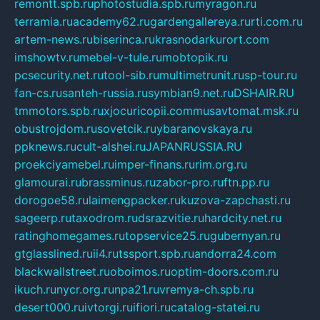
remontt.spb.ru
photostudia.spb.ru
myragon.ru
terramia.ru
academy62.ru
gardengallereya.ru
rti.com.ru
artem-news.ru
biserinca.ru
krasnodarkurort.com
imshowtv.ru
mebel-v-tule.ru
mobtopik.ru
pcsecurity.net.ru
tool-sib.ru
multimetrunit.ru
sp-tour.ru
fan-cs.ru
santeh-russia.ru
symbian9.net.ru
DSHAIR.RU
tmmotors.spb.ru
xjocuricopii.com
musavtomat.msk.ru
obustrojdom.ru
sovetcik.ru
ybaranovskaya.ru
ppknews.ru
cult-alshei.ru
JAPANRUSSIA.RU
proekciyamebel.ru
imper-finans.ru
rim.org.ru
glamourai.ru
brassminus.ru
zabor-pro.ru
ftn.pp.ru
dorogoe58.ru
laimengpacker.ru
kuzova-zapchasti.ru
sageerp.ru
taxodrom.ru
dsrazvitie.ru
hardcity.net.ru
ratinghomegames.ru
topservice25.ru
gubernyan.ru
gtglasslined.ru
ii4.ru
tssport.spb.ru
andorra24.com
blackwallstreet.ru
oboimos.ru
optim-doors.com.ru
ikuch.ru
nycr.org.ru
npa21.ru
vremya-ch.spb.ru
desert000.ru
ivtorgi.ru
ifiori.ru
catalog-statei.ru