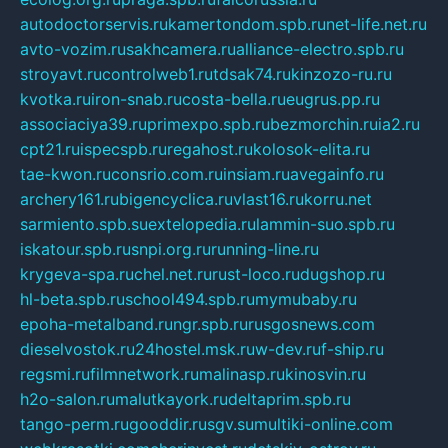
autodoctorservis.ru
kamertondom.spb.ru
net-life.net.ru
avto-vozim.ru
sakhcamera.ru
alliance-electro.spb.ru
stroyavt.ru
controlweb1.ru
tdsak74.ru
kinzozo-ru.ru
kvotka.ru
iron-snab.ru
costa-bella.ru
eugrus.pp.ru
associaciya39.ru
primexpo.spb.ru
bezmorchin.ru
ia2.ru
cpt21.ru
ispecspb.ru
regahost.ru
kolosok-elita.ru
tae-kwon.ru
consrio.com.ru
insiam.ru
avegainfo.ru
archery161.ru
bigencyclica.ru
vlast16.ru
korru.net
sarmiento.spb.su
extelopedia.ru
lammin-suo.spb.ru
iskatour.spb.ru
snpi.org.ru
running-line.ru
krygeva-spa.ru
chel.net.ru
rust-loco.ru
dugshop.ru
hl-beta.spb.ru
school494.spb.ru
mymubaby.ru
epoha-metalband.ru
ngr.spb.ru
rusgosnews.com
dieselvostok.ru
24hostel.msk.ru
w-dev.ru
f-ship.ru
regsmi.ru
filmnetwork.ru
malinasp.ru
kinosvin.ru
h2o-salon.ru
malutkayork.ru
deltaprim.spb.ru
tango-perm.ru
gooddir.ru
sgv.su
multiki-online.com