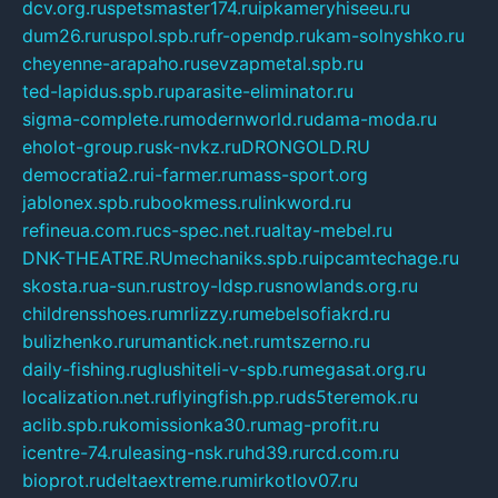
dcv.org.ru
spetsmaster174.ru
ipkameryhiseeu.ru
dum26.ru
ruspol.spb.ru
fr-opendp.ru
kam-solnyshko.ru
cheyenne-arapaho.ru
sevzapmetal.spb.ru
ted-lapidus.spb.ru
parasite-eliminator.ru
sigma-complete.ru
modernworld.ru
dama-moda.ru
eholot-group.ru
sk-nvkz.ru
DRONGOLD.RU
democratia2.ru
i-farmer.ru
mass-sport.org
jablonex.spb.ru
bookmess.ru
linkword.ru
refineua.com.ru
cs-spec.net.ru
altay-mebel.ru
DNK-THEATRE.RU
mechaniks.spb.ru
ipcamtechage.ru
skosta.ru
a-sun.ru
stroy-ldsp.ru
snowlands.org.ru
childrensshoes.ru
mrlizzy.ru
mebelsofiakrd.ru
bulizhenko.ru
rumantick.net.ru
mtszerno.ru
daily-fishing.ru
glushiteli-v-spb.ru
megasat.org.ru
localization.net.ru
flyingfish.pp.ru
ds5teremok.ru
aclib.spb.ru
komissionka30.ru
mag-profit.ru
icentre-74.ru
leasing-nsk.ru
hd39.ru
rcd.com.ru
bioprot.ru
deltaextreme.ru
mirkotlov07.ru