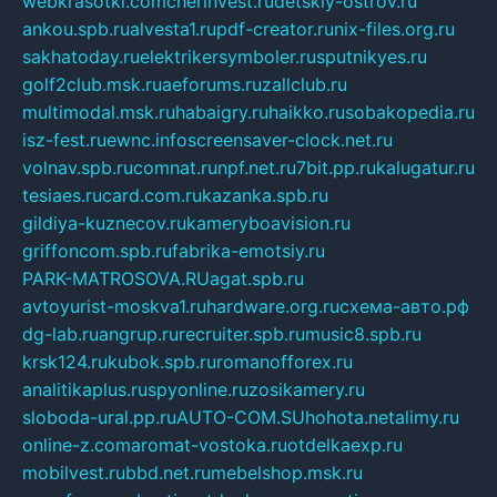
webkrasotki.com
cherinvest.ru
detskiy-ostrov.ru
ankou.spb.ru
alvesta1.ru
pdf-creator.ru
nix-files.org.ru
sakhatoday.ru
elektrikersymboler.ru
sputnikyes.ru
golf2club.msk.ru
aeforums.ru
zallclub.ru
multimodal.msk.ru
habaigry.ru
haikko.ru
sobakopedia.ru
isz-fest.ru
ewnc.info
screensaver-clock.net.ru
volnav.spb.ru
comnat.ru
npf.net.ru
7bit.pp.ru
kalugatur.ru
tesiaes.ru
card.com.ru
kazanka.spb.ru
gildiya-kuznecov.ru
kameryboavision.ru
griffoncom.spb.ru
fabrika-emotsiy.ru
PARK-MATROSOVA.RU
agat.spb.ru
avtoyurist-moskva1.ru
hardware.org.ru
схема-авто.рф
dg-lab.ru
angrup.ru
recruiter.spb.ru
music8.spb.ru
krsk124.ru
kubok.spb.ru
romanofforex.ru
analitikaplus.ru
spyonline.ru
zosikamery.ru
sloboda-ural.pp.ru
AUTO-COM.SU
hohota.net
alimy.ru
online-z.com
aromat-vostoka.ru
otdelkaexp.ru
mobilvest.ru
bbd.net.ru
mebelshop.msk.ru