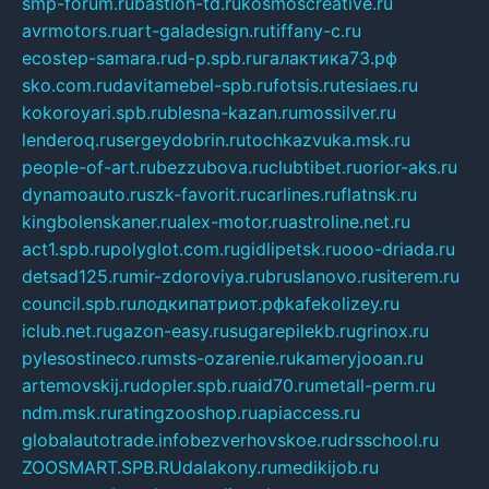
smp-forum.ru
bastion-td.ru
kosmoscreative.ru
avrmotors.ru
art-galadesign.ru
tiffany-c.ru
ecostep-samara.ru
d-p.spb.ru
галактика73.рф
sko.com.ru
davitamebel-spb.ru
fotsis.ru
tesiaes.ru
kokoroyari.spb.ru
blesna-kazan.ru
mossilver.ru
lenderoq.ru
sergeydobrin.ru
tochkazvuka.msk.ru
people-of-art.ru
bezzubova.ru
clubtibet.ru
orior-aks.ru
dynamoauto.ru
szk-favorit.ru
carlines.ru
flatnsk.ru
kingbolenskaner.ru
alex-motor.ru
astroline.net.ru
act1.spb.ru
polyglot.com.ru
gidlipetsk.ru
ooo-driada.ru
detsad125.ru
mir-zdoroviya.ru
bruslanovo.ru
siterem.ru
council.spb.ru
лодкипатриот.рф
kafekolizey.ru
iclub.net.ru
gazon-easy.ru
sugarepilekb.ru
grinox.ru
pylesostineco.ru
msts-ozarenie.ru
kameryjooan.ru
artemovskij.ru
dopler.spb.ru
aid70.ru
metall-perm.ru
ndm.msk.ru
ratingzooshop.ru
apiaccess.ru
globalautotrade.info
bezverhovskoe.ru
drsschool.ru
ZOOSMART.SPB.RU
dalakony.ru
medikijob.ru