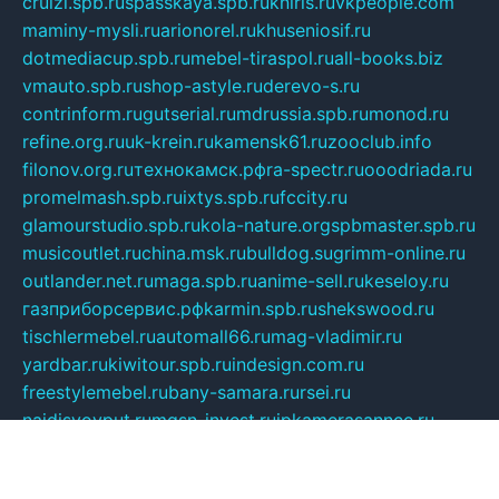
cruizi.spb.ru
spasskaya.spb.ru
kniris.ru
vkpeople.com
maminy-mysli.ru
arionorel.ru
khuseniosif.ru
dotmediacup.spb.ru
mebel-tiraspol.ru
all-books.biz
vmauto.spb.ru
shop-astyle.ru
derevo-s.ru
contrinform.ru
gutserial.ru
mdrussia.spb.ru
monod.ru
refine.org.ru
uk-krein.ru
kamensk61.ru
zooclub.info
filonov.org.ru
технокамск.рф
ra-spectr.ru
ooodriada.ru
promelmash.spb.ru
ixtys.spb.ru
fccity.ru
glamourstudio.spb.ru
kola-nature.org
spbmaster.spb.ru
musicoutlet.ru
china.msk.ru
bulldog.su
grimm-online.ru
outlander.net.ru
maga.spb.ru
anime-sell.ru
keseloy.ru
газприборсервис.рф
karmin.spb.ru
shekswood.ru
tischlermebel.ru
automall66.ru
mag-vladimir.ru
yardbar.ru
kiwitour.spb.ru
indesign.com.ru
freestylemebel.ru
bany-samara.ru
rsei.ru
naidisvoyput.ru
mgsn-invest.ru
ipkamerasannce.ru
alicante-house.ru
ibelka74.ru
cozyhouse.info
vlkargalev-studio.ru
700mb.ru
figura-ufa.ru
alina-live.ru