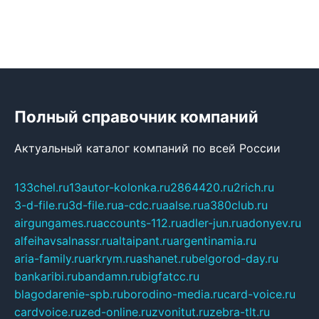
Полный справочник компаний
Актуальный каталог компаний по всей России
133chel.ru
13autor-kolonka.ru
2864420.ru
2rich.ru
3-d-file.ru
3d-file.ru
a-cdc.ru
aalse.ru
a380club.ru
airgungames.ru
accounts-112.ru
adler-jun.ru
adonyev.ru
alfeihavsalnassr.ru
altaipant.ru
argentinamia.ru
aria-family.ru
arkrym.ru
ashanet.ru
belgorod-day.ru
bankaribi.ru
bandamn.ru
bigfatcc.ru
blagodarenie-spb.ru
borodino-media.ru
card-voice.ru
cardvoice.ru
zed-online.ru
zvonitut.ru
zebra-tlt.ru