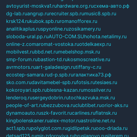
avtoyurist-moskva1.ru
hardware.org.ru
схема-авто.рф
dg-lab.ru
angrup.ru
recruiter.spb.ru
music8.spb.ru
krsk124.ru
kubok.spb.ru
romanofforex.ru
analitikaplus.ru
spyonline.ru
zosikamery.ru
sloboda-ural.pp.ru
AUTO-COM.SU
hohota.net
alimy.ru
online-z.com
aromat-vostoka.ru
otdelkaexp.ru
mobilvest.ru
bbd.net.ru
mebelshop.msk.ru
smp-forum.ru
bastion-td.ru
kosmoscreative.ru
avrmotors.ru
art-galadesign.ru
tiffany-c.ru
ecostep-samara.ru
d-p.spb.ru
галактика73.рф
sko.com.ru
davitamebel-spb.ru
fotsis.ru
tesiaes.ru
kokoroyari.spb.ru
blesna-kazan.ru
mossilver.ru
lenderoq.ru
sergeydobrin.ru
tochkazvuka.msk.ru
people-of-art.ru
bezzubova.ru
clubtibet.ru
orior-aks.ru
dynamoauto.ru
szk-favorit.ru
carlines.ru
flatnsk.ru
kingbolenskaner.ru
alex-motor.ru
astroline.net.ru
act1.spb.ru
polyglot.com.ru
gidlipetsk.ru
ooo-driada.ru
detsad125.ru
mir-zdoroviya.ru
bruslanovo.ru
siterem.ru