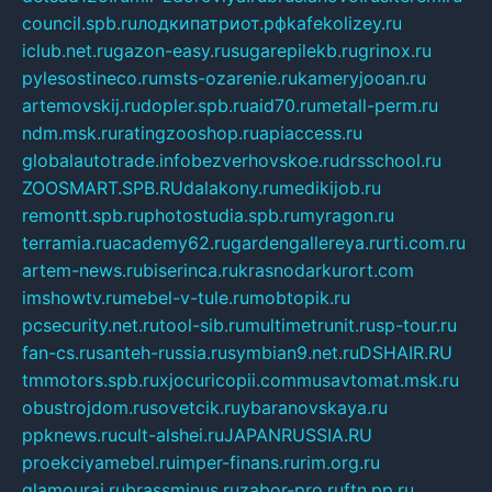
council.spb.ru
лодкипатриот.рф
kafekolizey.ru
iclub.net.ru
gazon-easy.ru
sugarepilekb.ru
grinox.ru
pylesostineco.ru
msts-ozarenie.ru
kameryjooan.ru
artemovskij.ru
dopler.spb.ru
aid70.ru
metall-perm.ru
ndm.msk.ru
ratingzooshop.ru
apiaccess.ru
globalautotrade.info
bezverhovskoe.ru
drsschool.ru
ZOOSMART.SPB.RU
dalakony.ru
medikijob.ru
remontt.spb.ru
photostudia.spb.ru
myragon.ru
terramia.ru
academy62.ru
gardengallereya.ru
rti.com.ru
artem-news.ru
biserinca.ru
krasnodarkurort.com
imshowtv.ru
mebel-v-tule.ru
mobtopik.ru
pcsecurity.net.ru
tool-sib.ru
multimetrunit.ru
sp-tour.ru
fan-cs.ru
santeh-russia.ru
symbian9.net.ru
DSHAIR.RU
tmmotors.spb.ru
xjocuricopii.com
musavtomat.msk.ru
obustrojdom.ru
sovetcik.ru
ybaranovskaya.ru
ppknews.ru
cult-alshei.ru
JAPANRUSSIA.RU
proekciyamebel.ru
imper-finans.ru
rim.org.ru
glamourai.ru
brassminus.ru
zabor-pro.ru
ftn.pp.ru