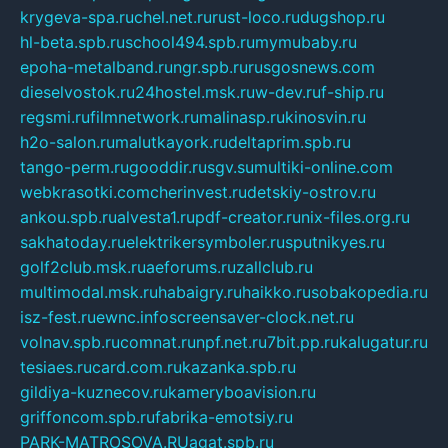
krygeva-spa.ru
chel.net.ru
rust-loco.ru
dugshop.ru
hl-beta.spb.ru
school494.spb.ru
mymubaby.ru
epoha-metalband.ru
ngr.spb.ru
rusgosnews.com
dieselvostok.ru
24hostel.msk.ru
w-dev.ru
f-ship.ru
regsmi.ru
filmnetwork.ru
malinasp.ru
kinosvin.ru
h2o-salon.ru
malutkayork.ru
deltaprim.spb.ru
tango-perm.ru
gooddir.ru
sgv.su
multiki-online.com
webkrasotki.com
cherinvest.ru
detskiy-ostrov.ru
ankou.spb.ru
alvesta1.ru
pdf-creator.ru
nix-files.org.ru
sakhatoday.ru
elektrikersymboler.ru
sputnikyes.ru
golf2club.msk.ru
aeforums.ru
zallclub.ru
multimodal.msk.ru
habaigry.ru
haikko.ru
sobakopedia.ru
isz-fest.ru
ewnc.info
screensaver-clock.net.ru
volnav.spb.ru
comnat.ru
npf.net.ru
7bit.pp.ru
kalugatur.ru
tesiaes.ru
card.com.ru
kazanka.spb.ru
gildiya-kuznecov.ru
kameryboavision.ru
griffoncom.spb.ru
fabrika-emotsiy.ru
PARK-MATROSOVA.RU
agat.spb.ru