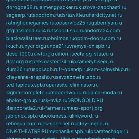
dorogoe58.ru
laimengpacker.ru
kuzova-zapchasti.ru
sageerp.ru
taxodrom.ru
dsrazvitie.ru
hardcity.net.ru
ratinghomegames.ru
topservice25.ru
gubernyan.ru
gtglasslined.ru
ii4.ru
tssport.spb.ru
andorra24.com
blackwallstreet.ru
oboimos.ru
optim-doors.com.ru
ikuch.ru
nycr.org.ru
npa21.ru
vremya-ch.spb.ru
desert000.ru
ivtorgi.ru
ifiori.ru
catalog-statei.ru
dcv.org.ru
spetsmaster174.ru
ipkameryhiseeu.ru
dum26.ru
ruspol.spb.ru
fr-opendp.ru
kam-solnyshko.ru
cheyenne-arapaho.ru
sevzapmetal.spb.ru
ted-lapidus.spb.ru
parasite-eliminator.ru
sigma-complete.ru
modernworld.ru
dama-moda.ru
eholot-group.ru
sk-nvkz.ru
DRONGOLD.RU
democratia2.ru
i-farmer.ru
mass-sport.org
jablonex.spb.ru
bookmess.ru
linkword.ru
refineua.com.ru
cs-spec.net.ru
altay-mebel.ru
DNK-THEATRE.RU
mechaniks.spb.ru
ipcamtechage.ru
skosta.ru
a-sun.ru
stroy-ldsp.ru
snowlands.org.ru