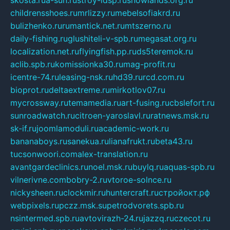
childrensshoes.ru
mrlizzy.ru
mebelsofiakrd.ru
bulizhenko.ru
rumantick.net.ru
mtszerno.ru
daily-fishing.ru
glushiteli-v-spb.ru
megasat.org.ru
localization.net.ru
flyingfish.pp.ru
ds5teremok.ru
aclib.spb.ru
komissionka30.ru
mag-profit.ru
icentre-74.ru
leasing-nsk.ru
hd39.ru
rcd.com.ru
bioprot.ru
deltaextreme.ru
mirkotlov07.ru
mycrossway.ru
temamedia.ru
art-fusing.ru
cbslefort.ru
sunroadwatch.ru
citroen-yaroslavl.ru
ratnews.msk.ru
sk-if.ru
joomlamoduli.ru
academic-work.ru
bananaboys.ru
sanekua.ru
lianafrukt.ru
beta43.ru
tucsonwoori.com
alex-translation.ru
avantgardeclinics.ru
noel.msk.ru
buylq.ru
aquas-spb.ru
vilnerivne.com
bobry-2.ru
vtoroe-solnce.ru
nickysheen.ru
clockmir.ru
huntercraft.ru
стройокт.рф
webpixels.ru
pczz.msk.su
petrodvorets.spb.ru
nsintermed.spb.ru
avtovirazh-24.ru
jazzq.ru
czecot.ru