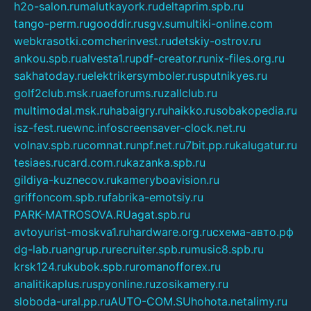
h2o-salon.ru
malutkayork.ru
deltaprim.spb.ru
tango-perm.ru
gooddir.ru
sgv.su
multiki-online.com
webkrasotki.com
cherinvest.ru
detskiy-ostrov.ru
ankou.spb.ru
alvesta1.ru
pdf-creator.ru
nix-files.org.ru
sakhatoday.ru
elektrikersymboler.ru
sputnikyes.ru
golf2club.msk.ru
aeforums.ru
zallclub.ru
multimodal.msk.ru
habaigry.ru
haikko.ru
sobakopedia.ru
isz-fest.ru
ewnc.info
screensaver-clock.net.ru
volnav.spb.ru
comnat.ru
npf.net.ru
7bit.pp.ru
kalugatur.ru
tesiaes.ru
card.com.ru
kazanka.spb.ru
gildiya-kuznecov.ru
kameryboavision.ru
griffoncom.spb.ru
fabrika-emotsiy.ru
PARK-MATROSOVA.RU
agat.spb.ru
avtoyurist-moskva1.ru
hardware.org.ru
схема-авто.рф
dg-lab.ru
angrup.ru
recruiter.spb.ru
music8.spb.ru
krsk124.ru
kubok.spb.ru
romanofforex.ru
analitikaplus.ru
spyonline.ru
zosikamery.ru
sloboda-ural.pp.ru
AUTO-COM.SU
hohota.net
alimy.ru