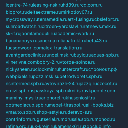
icentre-74.ru
leasing-nsk.ru
hd39.ru
rcd.com.ru
bioprot.ru
deltaextreme.ru
mirkotlov07.ru
mycrossway.ru
temamedia.ru
art-fusing.ru
cbslefort.ru
sunroadwatch.ru
citroen-yaroslavl.ru
ratnews.msk.ru
sk-if.ru
joomlamoduli.ru
academic-work.ru
bananaboys.ru
sanekua.ru
lianafrukt.ru
beta43.ru
tucsonwoori.com
alex-translation.ru
avantgardeclinics.ru
noel.msk.ru
buylq.ru
aquas-spb.ru
vilnerivne.com
bobry-2.ru
vtoroe-solnce.ru
nickysheen.ru
clockmir.ru
huntercraft.ru
стройокт.рф
webpixels.ru
pczz.msk.su
petrodvorets.spb.ru
nsintermed.spb.ru
avtovirazh-24.ru
jazzq.ru
czecot.ru
cruizi.spb.ru
spasskaya.spb.ru
kniris.ru
vkpeople.com
maminy-mysli.ru
arionorel.ru
khuseniosif.ru
dotmediacup.spb.ru
mebel-tiraspol.ru
all-books.biz
vmauto.spb.ru
shop-astyle.ru
derevo-s.ru
contrinform.ru
gutserial.ru
mdrussia.spb.ru
monod.ru
refine.org.ru
uk-krein.ru
kamensk61.ru
zooclub.info