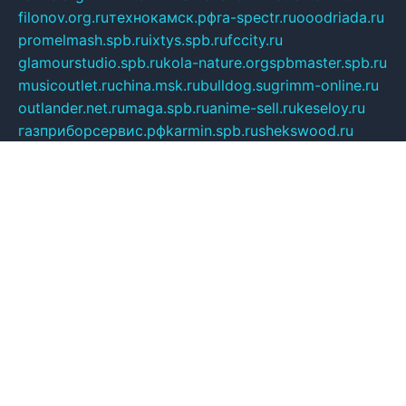
filonov.org.ru
технокамск.рф
ra-spectr.ru
ooodriada.ru
promelmash.spb.ru
ixtys.spb.ru
fccity.ru
glamourstudio.spb.ru
kola-nature.org
spbmaster.spb.ru
musicoutlet.ru
china.msk.ru
bulldog.su
grimm-online.ru
outlander.net.ru
maga.spb.ru
anime-sell.ru
keseloy.ru
газприборсервис.рф
karmin.spb.ru
shekswood.ru
tischlermebel.ru
automall66.ru
mag-vladimir.ru
yardbar.ru
kiwitour.spb.ru
indesign.com.ru
freestylemebel.ru
bany-samara.ru
rsei.ru
naidisvoyput.ru
mgsn-invest.ru
ipkamerasannce.ru
alicante-house.ru
ibelka74.ru
cozyhouse.info
vlkargalev-studio.ru
700mb.ru
figura-ufa.ru
alina-live.ru
belarusiannews.ru
womenknow.ru
dos-vniimk.ru
sega.net.ru
dv.net.ru
phenomenonsofhistory.com
telesputnik.net.ru
wall.pp.ru
pylesosroidmi.ru
gtc-clan.ru
cligs.ru
bibikazap.ru
popova.org.ru
netwhistler.spb.ru
bellvil.ru
bonzon.ru
iss-vladik.ru
defiparis.net.ru
las-gryzas.ru
amku.ru