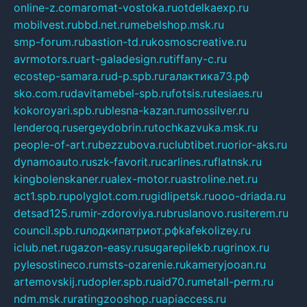
online-z.com
aromat-vostoka.ru
otdelkaexp.ru
mobilvest.ru
bbd.net.ru
mebelshop.msk.ru
smp-forum.ru
bastion-td.ru
kosmoscreative.ru
avrmotors.ru
art-galadesign.ru
tiffany-c.ru
ecostep-samara.ru
d-p.spb.ru
галактика73.рф
sko.com.ru
davitamebel-spb.ru
fotsis.ru
tesiaes.ru
kokoroyari.spb.ru
blesna-kazan.ru
mossilver.ru
lenderoq.ru
sergeydobrin.ru
tochkazvuka.msk.ru
people-of-art.ru
bezzubova.ru
clubtibet.ru
orior-aks.ru
dynamoauto.ru
szk-favorit.ru
carlines.ru
flatnsk.ru
kingbolenskaner.ru
alex-motor.ru
astroline.net.ru
act1.spb.ru
polyglot.com.ru
gidlipetsk.ru
ooo-driada.ru
detsad125.ru
mir-zdoroviya.ru
bruslanovo.ru
siterem.ru
council.spb.ru
лодкипатриот.рф
kafekolizey.ru
iclub.net.ru
gazon-easy.ru
sugarepilekb.ru
grinox.ru
pylesostineco.ru
msts-ozarenie.ru
kameryjooan.ru
artemovskij.ru
dopler.spb.ru
aid70.ru
metall-perm.ru
ndm.msk.ru
ratingzooshop.ru
apiaccess.ru