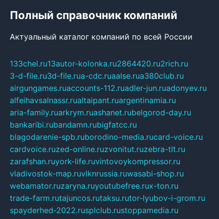
Полный справочник компаний
Актуальный каталог компаний по всей России
133chel.ru
13autor-kolonka.ru
2864420.ru
2rich.ru
3-d-file.ru
3d-file.ru
a-cdc.ru
aalse.ru
a380club.ru
airgungames.ru
accounts-112.ru
adler-jun.ru
adonyev.ru
alfeihavsalnassr.ru
altaipant.ru
argentinamia.ru
aria-family.ru
arkrym.ru
ashanet.ru
belgorod-day.ru
bankaribi.ru
bandamn.ru
bigfatcc.ru
blagodarenie-spb.ru
borodino-media.ru
card-voice.ru
cardvoice.ru
zed-online.ru
zvonitut.ru
zebra-tlt.ru
zarafshan.ru
york-life.ru
vintovoykompressor.ru
vladivostok-map.ru
vlknrussia.ru
wasabi-shop.ru
webamator.ru
zaryna.ru
youtubefree.ru
x-ton.ru
trade-farm.ru
tajuncos.ru
taksu.ru
tor-lyubov-i-grom.ru
spayderhed-2022.ru
splclub.ru
stoppamedia.ru