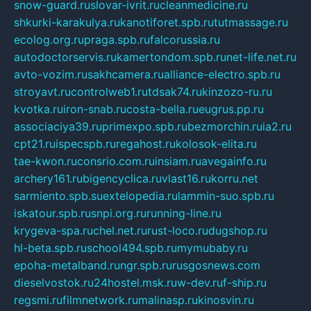
snow-guard.ru
slovar-ivrit.ru
cleanmedicine.ru
shkurki-karakulya.ru
kanotiforet.spb.ru
tutmassage.ru
ecolog.org.ru
praga.spb.ru
falcorussia.ru
autodoctorservis.ru
kamertondom.spb.ru
net-life.net.ru
avto-vozim.ru
sakhcamera.ru
alliance-electro.spb.ru
stroyavt.ru
controlweb1.ru
tdsak74.ru
kinzozo-ru.ru
kvotka.ru
iron-snab.ru
costa-bella.ru
eugrus.pp.ru
associaciya39.ru
primexpo.spb.ru
bezmorchin.ru
ia2.ru
cpt21.ru
ispecspb.ru
regahost.ru
kolosok-elita.ru
tae-kwon.ru
consrio.com.ru
insiam.ru
avegainfo.ru
archery161.ru
bigencyclica.ru
vlast16.ru
korru.net
sarmiento.spb.su
extelopedia.ru
lammin-suo.spb.ru
iskatour.spb.ru
snpi.org.ru
running-line.ru
krygeva-spa.ru
chel.net.ru
rust-loco.ru
dugshop.ru
hl-beta.spb.ru
school494.spb.ru
mymubaby.ru
epoha-metalband.ru
ngr.spb.ru
rusgosnews.com
dieselvostok.ru
24hostel.msk.ru
w-dev.ru
f-ship.ru
regsmi.ru
filmnetwork.ru
malinasp.ru
kinosvin.ru