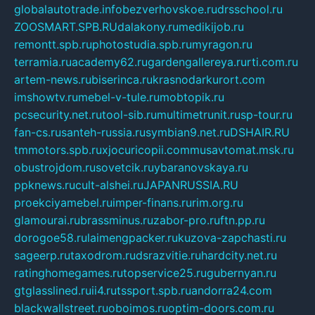
globalautotrade.info
bezverhovskoe.ru
drsschool.ru
ZOOSMART.SPB.RU
dalakony.ru
medikijob.ru
remontt.spb.ru
photostudia.spb.ru
myragon.ru
terramia.ru
academy62.ru
gardengallereya.ru
rti.com.ru
artem-news.ru
biserinca.ru
krasnodarkurort.com
imshowtv.ru
mebel-v-tule.ru
mobtopik.ru
pcsecurity.net.ru
tool-sib.ru
multimetrunit.ru
sp-tour.ru
fan-cs.ru
santeh-russia.ru
symbian9.net.ru
DSHAIR.RU
tmmotors.spb.ru
xjocuricopii.com
musavtomat.msk.ru
obustrojdom.ru
sovetcik.ru
ybaranovskaya.ru
ppknews.ru
cult-alshei.ru
JAPANRUSSIA.RU
proekciyamebel.ru
imper-finans.ru
rim.org.ru
glamourai.ru
brassminus.ru
zabor-pro.ru
ftn.pp.ru
dorogoe58.ru
laimengpacker.ru
kuzova-zapchasti.ru
sageerp.ru
taxodrom.ru
dsrazvitie.ru
hardcity.net.ru
ratinghomegames.ru
topservice25.ru
gubernyan.ru
gtglasslined.ru
ii4.ru
tssport.spb.ru
andorra24.com
blackwallstreet.ru
oboimos.ru
optim-doors.com.ru