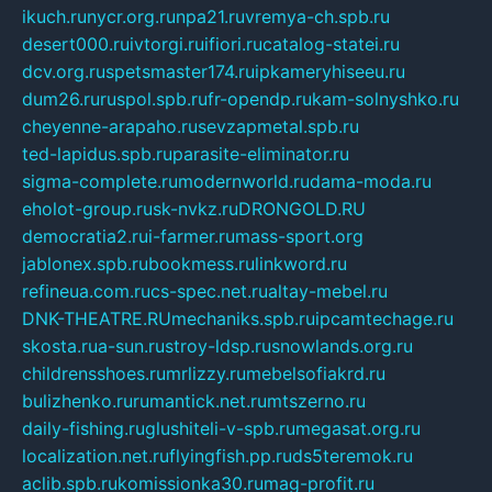
ikuch.ru
nycr.org.ru
npa21.ru
vremya-ch.spb.ru
desert000.ru
ivtorgi.ru
ifiori.ru
catalog-statei.ru
dcv.org.ru
spetsmaster174.ru
ipkameryhiseeu.ru
dum26.ru
ruspol.spb.ru
fr-opendp.ru
kam-solnyshko.ru
cheyenne-arapaho.ru
sevzapmetal.spb.ru
ted-lapidus.spb.ru
parasite-eliminator.ru
sigma-complete.ru
modernworld.ru
dama-moda.ru
eholot-group.ru
sk-nvkz.ru
DRONGOLD.RU
democratia2.ru
i-farmer.ru
mass-sport.org
jablonex.spb.ru
bookmess.ru
linkword.ru
refineua.com.ru
cs-spec.net.ru
altay-mebel.ru
DNK-THEATRE.RU
mechaniks.spb.ru
ipcamtechage.ru
skosta.ru
a-sun.ru
stroy-ldsp.ru
snowlands.org.ru
childrensshoes.ru
mrlizzy.ru
mebelsofiakrd.ru
bulizhenko.ru
rumantick.net.ru
mtszerno.ru
daily-fishing.ru
glushiteli-v-spb.ru
megasat.org.ru
localization.net.ru
flyingfish.pp.ru
ds5teremok.ru
aclib.spb.ru
komissionka30.ru
mag-profit.ru