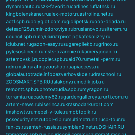
dynamoauto.ru
szk-favorit.ru
carlines.ru
flatnsk.ru
kingbolenskaner.ru
alex-motor.ru
astroline.net.ru
act1.spb.ru
polyglot.com.ru
gidlipetsk.ru
ooo-driada.ru
detsad125.ru
mir-zdoroviya.ru
bruslanovo.ru
siterem.ru
council.spb.ru
лодкипатриот.рф
kafekolizey.ru
iclub.net.ru
gazon-easy.ru
sugarepilekb.ru
grinox.ru
pylesostineco.ru
msts-ozarenie.ru
kameryjooan.ru
artemovskij.ru
dopler.spb.ru
aid70.ru
metall-perm.ru
ndm.msk.ru
ratingzooshop.ru
apiaccess.ru
globalautotrade.info
bezverhovskoe.ru
drsschool.ru
ZOOSMART.SPB.RU
dalakony.ru
medikijob.ru
remontt.spb.ru
photostudia.spb.ru
myragon.ru
terramia.ru
academy62.ru
gardengallereya.ru
rti.com.ru
artem-news.ru
biserinca.ru
krasnodarkurort.com
imshowtv.ru
mebel-v-tule.ru
mobtopik.ru
pcsecurity.net.ru
tool-sib.ru
multimetrunit.ru
sp-tour.ru
fan-cs.ru
santeh-russia.ru
symbian9.net.ru
DSHAIR.RU
tmmotors.spb.ru
xjocuricopii.com
musavtomat.msk.ru