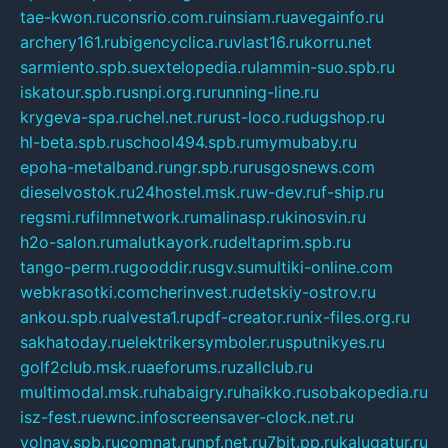
tae-kwon.ru
consrio.com.ru
insiam.ru
avegainfo.ru
archery161.ru
bigencyclica.ru
vlast16.ru
korru.net
sarmiento.spb.su
extelopedia.ru
lammin-suo.spb.ru
iskatour.spb.ru
snpi.org.ru
running-line.ru
krygeva-spa.ru
chel.net.ru
rust-loco.ru
dugshop.ru
hl-beta.spb.ru
school494.spb.ru
mymubaby.ru
epoha-metalband.ru
ngr.spb.ru
rusgosnews.com
dieselvostok.ru
24hostel.msk.ru
w-dev.ru
f-ship.ru
regsmi.ru
filmnetwork.ru
malinasp.ru
kinosvin.ru
h2o-salon.ru
malutkayork.ru
deltaprim.spb.ru
tango-perm.ru
gooddir.ru
sgv.su
multiki-online.com
webkrasotki.com
cherinvest.ru
detskiy-ostrov.ru
ankou.spb.ru
alvesta1.ru
pdf-creator.ru
nix-files.org.ru
sakhatoday.ru
elektrikersymboler.ru
sputnikyes.ru
golf2club.msk.ru
aeforums.ru
zallclub.ru
multimodal.msk.ru
habaigry.ru
haikko.ru
sobakopedia.ru
isz-fest.ru
ewnc.info
screensaver-clock.net.ru
volnav.spb.ru
comnat.ru
npf.net.ru
7bit.pp.ru
kalugatur.ru