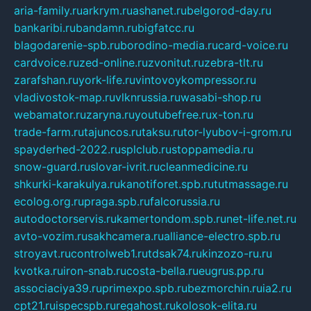
aria-family.ru
arkrym.ru
ashanet.ru
belgorod-day.ru
bankaribi.ru
bandamn.ru
bigfatcc.ru
blagodarenie-spb.ru
borodino-media.ru
card-voice.ru
cardvoice.ru
zed-online.ru
zvonitut.ru
zebra-tlt.ru
zarafshan.ru
york-life.ru
vintovoykompressor.ru
vladivostok-map.ru
vlknrussia.ru
wasabi-shop.ru
webamator.ru
zaryna.ru
youtubefree.ru
x-ton.ru
trade-farm.ru
tajuncos.ru
taksu.ru
tor-lyubov-i-grom.ru
spayderhed-2022.ru
splclub.ru
stoppamedia.ru
snow-guard.ru
slovar-ivrit.ru
cleanmedicine.ru
shkurki-karakulya.ru
kanotiforet.spb.ru
tutmassage.ru
ecolog.org.ru
praga.spb.ru
falcorussia.ru
autodoctorservis.ru
kamertondom.spb.ru
net-life.net.ru
avto-vozim.ru
sakhcamera.ru
alliance-electro.spb.ru
stroyavt.ru
controlweb1.ru
tdsak74.ru
kinzozo-ru.ru
kvotka.ru
iron-snab.ru
costa-bella.ru
eugrus.pp.ru
associaciya39.ru
primexpo.spb.ru
bezmorchin.ru
ia2.ru
cpt21.ru
ispecspb.ru
regahost.ru
kolosok-elita.ru