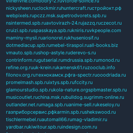
vilnerivne.com
bobry-2.ru
vtoroe-solnce.ru
nickysheen.ru
clockmir.ru
huntercraft.ru
стройокт.рф
webpixels.ru
pczz.msk.su
petrodvorets.spb.ru
nsintermed.spb.ru
avtovirazh-24.ru
jazzq.ru
czecot.ru
cruizi.spb.ru
spasskaya.spb.ru
kniris.ru
vkpeople.com
maminy-mysli.ru
arionorel.ru
khuseniosif.ru
dotmediacup.spb.ru
mebel-tiraspol.ru
all-books.biz
vmauto.spb.ru
shop-astyle.ru
derevo-s.ru
contrinform.ru
gutserial.ru
mdrussia.spb.ru
monod.ru
refine.org.ru
uk-krein.ru
kamensk61.ru
zooclub.info
filonov.org.ru
технокамск.рф
ra-spectr.ru
ooodriada.ru
promelmash.spb.ru
ixtys.spb.ru
fccity.ru
glamourstudio.spb.ru
kola-nature.org
spbmaster.spb.ru
musicoutlet.ru
china.msk.ru
bulldog.su
grimm-online.ru
outlander.net.ru
maga.spb.ru
anime-sell.ru
keseloy.ru
газприборсервис.рф
karmin.spb.ru
shekswood.ru
tischlermebel.ru
automall66.ru
mag-vladimir.ru
yardbar.ru
kiwitour.spb.ru
indesign.com.ru