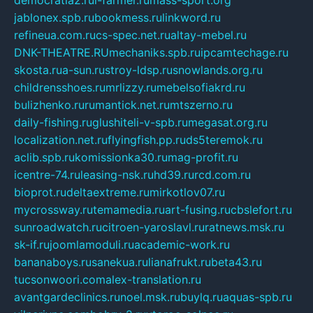
democratia2.ru
i-farmer.ru
mass-sport.org
jablonex.spb.ru
bookmess.ru
linkword.ru
refineua.com.ru
cs-spec.net.ru
altay-mebel.ru
DNK-THEATRE.RU
mechaniks.spb.ru
ipcamtechage.ru
skosta.ru
a-sun.ru
stroy-ldsp.ru
snowlands.org.ru
childrensshoes.ru
mrlizzy.ru
mebelsofiakrd.ru
bulizhenko.ru
rumantick.net.ru
mtszerno.ru
daily-fishing.ru
glushiteli-v-spb.ru
megasat.org.ru
localization.net.ru
flyingfish.pp.ru
ds5teremok.ru
aclib.spb.ru
komissionka30.ru
mag-profit.ru
icentre-74.ru
leasing-nsk.ru
hd39.ru
rcd.com.ru
bioprot.ru
deltaextreme.ru
mirkotlov07.ru
mycrossway.ru
temamedia.ru
art-fusing.ru
cbslefort.ru
sunroadwatch.ru
citroen-yaroslavl.ru
ratnews.msk.ru
sk-if.ru
joomlamoduli.ru
academic-work.ru
bananaboys.ru
sanekua.ru
lianafrukt.ru
beta43.ru
tucsonwoori.com
alex-translation.ru
avantgardeclinics.ru
noel.msk.ru
buylq.ru
aquas-spb.ru