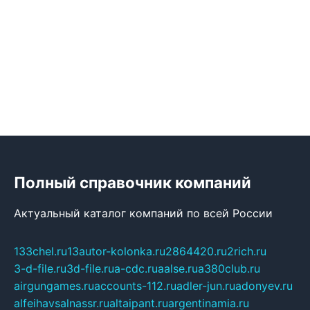
Полный справочник компаний
Актуальный каталог компаний по всей России
133chel.ru
13autor-kolonka.ru
2864420.ru
2rich.ru
3-d-file.ru
3d-file.ru
a-cdc.ru
aalse.ru
a380club.ru
airgungames.ru
accounts-112.ru
adler-jun.ru
adonyev.ru
alfeihavsalnassr.ru
altaipant.ru
argentinamia.ru