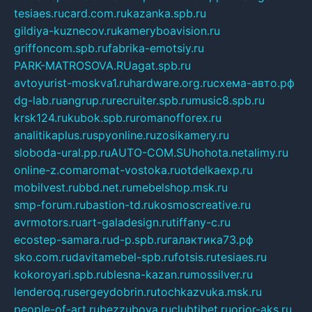
tesiaes.ru
card.com.ru
kazanka.spb.ru
gildiya-kuznecov.ru
kameryboavision.ru
griffoncom.spb.ru
fabrika-emotsiy.ru
PARK-MATROSOVA.RU
agat.spb.ru
avtoyurist-moskva1.ru
hardware.org.ru
схема-авто.рф
dg-lab.ru
angrup.ru
recruiter.spb.ru
music8.spb.ru
krsk124.ru
kubok.spb.ru
romanofforex.ru
analitikaplus.ru
spyonline.ru
zosikamery.ru
sloboda-ural.pp.ru
AUTO-COM.SU
hohota.net
alimy.ru
online-z.com
aromat-vostoka.ru
otdelkaexp.ru
mobilvest.ru
bbd.net.ru
mebelshop.msk.ru
smp-forum.ru
bastion-td.ru
kosmoscreative.ru
avrmotors.ru
art-galadesign.ru
tiffany-c.ru
ecostep-samara.ru
d-p.spb.ru
галактика73.рф
sko.com.ru
davitamebel-spb.ru
fotsis.ru
tesiaes.ru
kokoroyari.spb.ru
blesna-kazan.ru
mossilver.ru
lenderoq.ru
sergeydobrin.ru
tochkazvuka.msk.ru
people-of-art.ru
bezzubova.ru
clubtibet.ru
orior-aks.ru