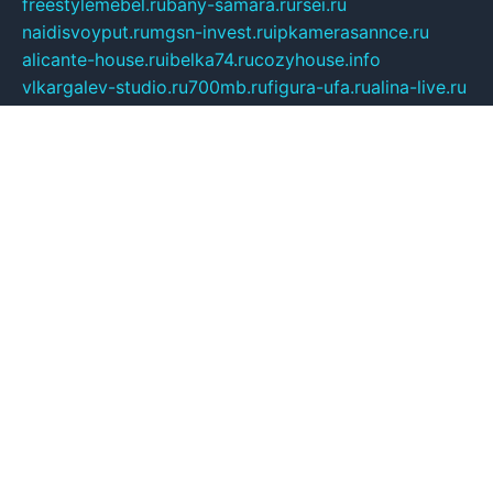
freestylemebel.ru
bany-samara.ru
rsei.ru
naidisvoyput.ru
mgsn-invest.ru
ipkamerasannce.ru
alicante-house.ru
ibelka74.ru
cozyhouse.info
vlkargalev-studio.ru
700mb.ru
figura-ufa.ru
alina-live.ru
belarusiannews.ru
womenknow.ru
dos-vniimk.ru
sega.net.ru
dv.net.ru
phenomenonsofhistory.com
telesputnik.net.ru
wall.pp.ru
pylesosroidmi.ru
gtc-clan.ru
cligs.ru
bibikazap.ru
popova.org.ru
netwhistler.spb.ru
bellvil.ru
bonzon.ru
iss-vladik.ru
defiparis.net.ru
las-gryzas.ru
amku.ru
electednews.spb.ru
feather.org.ru
spar72.ru
tankiigri.ru
dominus.com.ru
ibtree.ru
sanykool.pp.ru
unixlib.org.ru
menatep.spb.ru
gartenterrassen.ru
printeka.ru
skvozilka.com.ru
parkovka-pub.ru
lovemobi.ru
art-ru.ru
emulatorz.com.ru
alucomp.com.ru
tatforum.com.ru
alternativa-profi.ru
dermakler.ru
artsurvey.ru
aredir.ru
khimspas.ru
centr-maxi.ru
2018r.ru
bort-stomer-defort.ru
professional2.ru
gibsons.ru