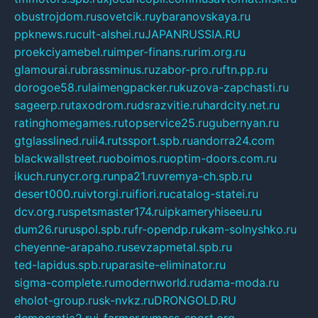
obustrojdom.ru
sovetcik.ru
ybaranovskaya.ru
ppknews.ru
cult-alshei.ru
JAPANRUSSIA.RU
proekciyamebel.ru
imper-finans.ru
rim.org.ru
glamourai.ru
brassminus.ru
zabor-pro.ru
ftn.pp.ru
dorogoe58.ru
laimengpacker.ru
kuzova-zapchasti.ru
sageerp.ru
taxodrom.ru
dsrazvitie.ru
hardcity.net.ru
ratinghomegames.ru
topservice25.ru
gubernyan.ru
gtglasslined.ru
ii4.ru
tssport.spb.ru
andorra24.com
blackwallstreet.ru
oboimos.ru
optim-doors.com.ru
ikuch.ru
nycr.org.ru
npa21.ru
vremya-ch.spb.ru
desert000.ru
ivtorgi.ru
ifiori.ru
catalog-statei.ru
dcv.org.ru
spetsmaster174.ru
ipkameryhiseeu.ru
dum26.ru
ruspol.spb.ru
fr-opendp.ru
kam-solnyshko.ru
cheyenne-arapaho.ru
sevzapmetal.spb.ru
ted-lapidus.spb.ru
parasite-eliminator.ru
sigma-complete.ru
modernworld.ru
dama-moda.ru
eholot-group.ru
sk-nvkz.ru
DRONGOLD.RU