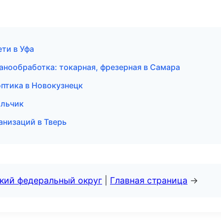
ти в Уфа
нообработка: токарная, фрезерная в Самара
 оптика в Новокузнецк
альчик
анизаций в Тверь
ский федеральный округ
|
Главная страница
→