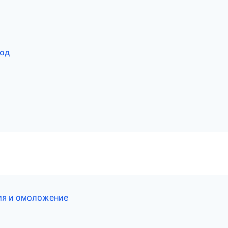
род
ия и омоложение