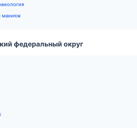
некология
ый макияж
ский федеральный округ
к