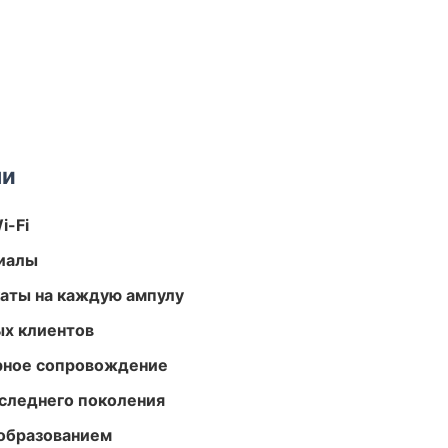
ми
i-Fi
риалы
аты на каждую ампулу
ых клиентов
урное сопровождение
следнего поколения
образованием