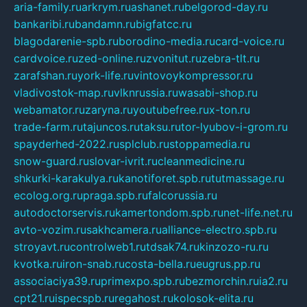
aria-family.ru
arkrym.ru
ashanet.ru
belgorod-day.ru
bankaribi.ru
bandamn.ru
bigfatcc.ru
blagodarenie-spb.ru
borodino-media.ru
card-voice.ru
cardvoice.ru
zed-online.ru
zvonitut.ru
zebra-tlt.ru
zarafshan.ru
york-life.ru
vintovoykompressor.ru
vladivostok-map.ru
vlknrussia.ru
wasabi-shop.ru
webamator.ru
zaryna.ru
youtubefree.ru
x-ton.ru
trade-farm.ru
tajuncos.ru
taksu.ru
tor-lyubov-i-grom.ru
spayderhed-2022.ru
splclub.ru
stoppamedia.ru
snow-guard.ru
slovar-ivrit.ru
cleanmedicine.ru
shkurki-karakulya.ru
kanotiforet.spb.ru
tutmassage.ru
ecolog.org.ru
praga.spb.ru
falcorussia.ru
autodoctorservis.ru
kamertondom.spb.ru
net-life.net.ru
avto-vozim.ru
sakhcamera.ru
alliance-electro.spb.ru
stroyavt.ru
controlweb1.ru
tdsak74.ru
kinzozo-ru.ru
kvotka.ru
iron-snab.ru
costa-bella.ru
eugrus.pp.ru
associaciya39.ru
primexpo.spb.ru
bezmorchin.ru
ia2.ru
cpt21.ru
ispecspb.ru
regahost.ru
kolosok-elita.ru