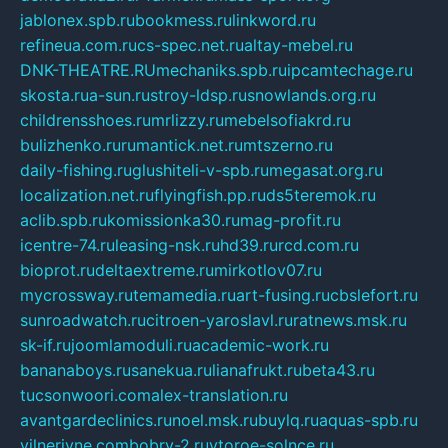
jablonex.spb.ru
bookmess.ru
linkword.ru
refineua.com.ru
cs-spec.net.ru
altay-mebel.ru
DNK-THEATRE.RU
mechaniks.spb.ru
ipcamtechage.ru
skosta.ru
a-sun.ru
stroy-ldsp.ru
snowlands.org.ru
childrensshoes.ru
mrlizzy.ru
mebelsofiakrd.ru
bulizhenko.ru
rumantick.net.ru
mtszerno.ru
daily-fishing.ru
glushiteli-v-spb.ru
megasat.org.ru
localization.net.ru
flyingfish.pp.ru
ds5teremok.ru
aclib.spb.ru
komissionka30.ru
mag-profit.ru
icentre-74.ru
leasing-nsk.ru
hd39.ru
rcd.com.ru
bioprot.ru
deltaextreme.ru
mirkotlov07.ru
mycrossway.ru
temamedia.ru
art-fusing.ru
cbslefort.ru
sunroadwatch.ru
citroen-yaroslavl.ru
ratnews.msk.ru
sk-if.ru
joomlamoduli.ru
academic-work.ru
bananaboys.ru
sanekua.ru
lianafrukt.ru
beta43.ru
tucsonwoori.com
alex-translation.ru
avantgardeclinics.ru
noel.msk.ru
buylq.ru
aquas-spb.ru
vilnerivne.com
bobry-2.ru
vtoroe-solnce.ru