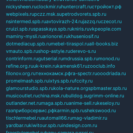
nickysheen.ru
clockmir.ru
huntercraft.ru
стройокт.рф
webpixels.ru
pczz.msk.su
petrodvorets.spb.ru
nsintermed.spb.ru
avtovirazh-24.ru
jazzq.ru
czecot.ru
cruizi.spb.ru
spasskaya.spb.ru
kniris.ru
vkpeople.com
maminy-mysli.ru
arionorel.ru
khuseniosif.ru
dotmediacup.spb.ru
mebel-tiraspol.ru
all-books.biz
vmauto.spb.ru
shop-astyle.ru
derevo-s.ru
contrinform.ru
gutserial.ru
mdrussia.spb.ru
monod.ru
refine.org.ru
uk-krein.ru
kamensk61.ru
zooclub.info
filonov.org.ru
технокамск.рф
ra-spectr.ru
ooodriada.ru
promelmash.spb.ru
ixtys.spb.ru
fccity.ru
glamourstudio.spb.ru
kola-nature.org
spbmaster.spb.ru
musicoutlet.ru
china.msk.ru
bulldog.su
grimm-online.ru
outlander.net.ru
maga.spb.ru
anime-sell.ru
keseloy.ru
газприборсервис.рф
karmin.spb.ru
shekswood.ru
tischlermebel.ru
automall66.ru
mag-vladimir.ru
yardbar.ru
kiwitour.spb.ru
indesign.com.ru
freestylemebel.ru
bany-samara.ru
rsei.ru