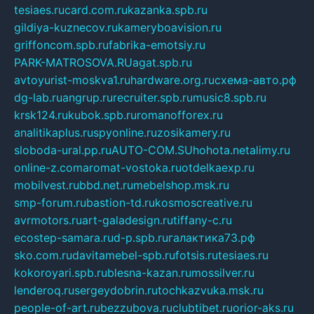
tesiaes.ru
card.com.ru
kazanka.spb.ru
gildiya-kuznecov.ru
kameryboavision.ru
griffoncom.spb.ru
fabrika-emotsiy.ru
PARK-MATROSOVA.RU
agat.spb.ru
avtoyurist-moskva1.ru
hardware.org.ru
схема-авто.рф
dg-lab.ru
angrup.ru
recruiter.spb.ru
music8.spb.ru
krsk124.ru
kubok.spb.ru
romanofforex.ru
analitikaplus.ru
spyonline.ru
zosikamery.ru
sloboda-ural.pp.ru
AUTO-COM.SU
hohota.net
alimy.ru
online-z.com
aromat-vostoka.ru
otdelkaexp.ru
mobilvest.ru
bbd.net.ru
mebelshop.msk.ru
smp-forum.ru
bastion-td.ru
kosmoscreative.ru
avrmotors.ru
art-galadesign.ru
tiffany-c.ru
ecostep-samara.ru
d-p.spb.ru
галактика73.рф
sko.com.ru
davitamebel-spb.ru
fotsis.ru
tesiaes.ru
kokoroyari.spb.ru
blesna-kazan.ru
mossilver.ru
lenderoq.ru
sergeydobrin.ru
tochkazvuka.msk.ru
people-of-art.ru
bezzubova.ru
clubtibet.ru
orior-aks.ru