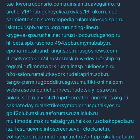
tae-kwon.ru
consrio.com.ru
insiam.ru
avegainfo.ru
archery161.ru
bigencyclica.ru
vlast16.ru
korru.net
sarmiento.spb.su
extelopedia.ru
lammin-suo.spb.ru
iskatour.spb.ru
snpi.org.ru
running-line.ru
krygeva-spa.ru
chel.net.ru
rust-loco.ru
dugshop.ru
hl-beta.spb.ru
school494.spb.ru
mymubaby.ru
epoha-metalband.ru
ngr.spb.ru
rusgosnews.com
dieselvostok.ru
24hostel.msk.ru
w-dev.ru
f-ship.ru
regsmi.ru
filmnetwork.ru
malinasp.ru
kinosvin.ru
h2o-salon.ru
malutkayork.ru
deltaprim.spb.ru
tango-perm.ru
gooddir.ru
sgv.su
multiki-online.com
webkrasotki.com
cherinvest.ru
detskiy-ostrov.ru
ankou.spb.ru
alvesta1.ru
pdf-creator.ru
nix-files.org.ru
sakhatoday.ru
elektrikersymboler.ru
sputnikyes.ru
golf2club.msk.ru
aeforums.ru
zallclub.ru
multimodal.msk.ru
habaigry.ru
haikko.ru
sobakopedia.ru
isz-fest.ru
ewnc.info
screensaver-clock.net.ru
volnav.spb.ru
comnat.ru
npf.net.ru
7bit.pp.ru
kalugatur.ru