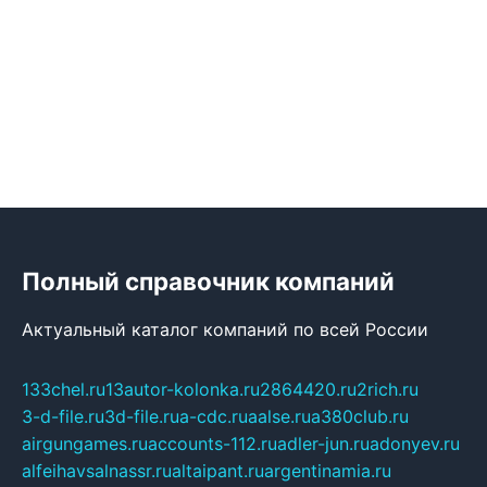
Полный справочник компаний
Актуальный каталог компаний по всей России
133chel.ru
13autor-kolonka.ru
2864420.ru
2rich.ru
3-d-file.ru
3d-file.ru
a-cdc.ru
aalse.ru
a380club.ru
airgungames.ru
accounts-112.ru
adler-jun.ru
adonyev.ru
alfeihavsalnassr.ru
altaipant.ru
argentinamia.ru