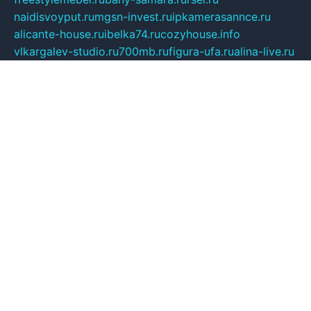
naidisvoyput.ru
mgsn-invest.ru
ipkamerasannce.ru
alicante-house.ru
ibelka74.ru
cozyhouse.info
vlkargalev-studio.ru
700mb.ru
figura-ufa.ru
alina-live.ru
belarusiannews.ru
womenknow.ru
dos-vniimk.ru
sega.net.ru
dv.net.ru
phenomenonsofhistory.com
telesputnik.net.ru
wall.pp.ru
pylesosroidmi.ru
gtc-clan.ru
cligs.ru
bibikazap.ru
popova.org.ru
netwhistler.spb.ru
bellvil.ru
bonzon.ru
iss-vladik.ru
defiparis.net.ru
las-gryzas.ru
amku.ru
electednews.spb.ru
feather.org.ru
spar72.ru
tankiigri.ru
dominus.com.ru
ibtree.ru
sanykool.pp.ru
unixlib.org.ru
menatep.spb.ru
gartenterrassen.ru
printeka.ru
skvozilka.com.ru
parkovka-pub.ru
lovemobi.ru
art-ru.ru
emulatorz.com.ru
alucomp.com.ru
tatforum.com.ru
alternativa-profi.ru
dermakler.ru
artsurvey.ru
aredir.ru
khimspas.ru
centr-maxi.ru
2018r.ru
bort-stomer-defort.ru
professional2.ru
gibsons.ru