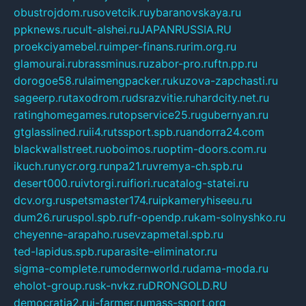
obustrojdom.ru
sovetcik.ru
ybaranovskaya.ru
ppknews.ru
cult-alshei.ru
JAPANRUSSIA.RU
proekciyamebel.ru
imper-finans.ru
rim.org.ru
glamourai.ru
brassminus.ru
zabor-pro.ru
ftn.pp.ru
dorogoe58.ru
laimengpacker.ru
kuzova-zapchasti.ru
sageerp.ru
taxodrom.ru
dsrazvitie.ru
hardcity.net.ru
ratinghomegames.ru
topservice25.ru
gubernyan.ru
gtglasslined.ru
ii4.ru
tssport.spb.ru
andorra24.com
blackwallstreet.ru
oboimos.ru
optim-doors.com.ru
ikuch.ru
nycr.org.ru
npa21.ru
vremya-ch.spb.ru
desert000.ru
ivtorgi.ru
ifiori.ru
catalog-statei.ru
dcv.org.ru
spetsmaster174.ru
ipkameryhiseeu.ru
dum26.ru
ruspol.spb.ru
fr-opendp.ru
kam-solnyshko.ru
cheyenne-arapaho.ru
sevzapmetal.spb.ru
ted-lapidus.spb.ru
parasite-eliminator.ru
sigma-complete.ru
modernworld.ru
dama-moda.ru
eholot-group.ru
sk-nvkz.ru
DRONGOLD.RU
democratia2.ru
i-farmer.ru
mass-sport.org