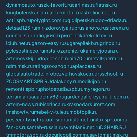
dynamoauto.ru
szk-favorit.ru
carlines.ru
flatnsk.ru
kingbolenskaner.ru
alex-motor.ru
astroline.net.ru
act1.spb.ru
polyglot.com.ru
gidlipetsk.ru
ooo-driada.ru
detsad125.ru
mir-zdoroviya.ru
bruslanovo.ru
siterem.ru
council.spb.ru
лодкипатриот.рф
kafekolizey.ru
iclub.net.ru
gazon-easy.ru
sugarepilekb.ru
grinox.ru
pylesostineco.ru
msts-ozarenie.ru
kameryjooan.ru
artemovskij.ru
dopler.spb.ru
aid70.ru
metall-perm.ru
ndm.msk.ru
ratingzooshop.ru
apiaccess.ru
globalautotrade.info
bezverhovskoe.ru
drsschool.ru
ZOOSMART.SPB.RU
dalakony.ru
medikijob.ru
remontt.spb.ru
photostudia.spb.ru
myragon.ru
terramia.ru
academy62.ru
gardengallereya.ru
rti.com.ru
artem-news.ru
biserinca.ru
krasnodarkurort.com
imshowtv.ru
mebel-v-tule.ru
mobtopik.ru
pcsecurity.net.ru
tool-sib.ru
multimetrunit.ru
sp-tour.ru
fan-cs.ru
santeh-russia.ru
symbian9.net.ru
DSHAIR.RU
tmmotors.spb.ru
xjocuricopii.com
musavtomat.msk.ru