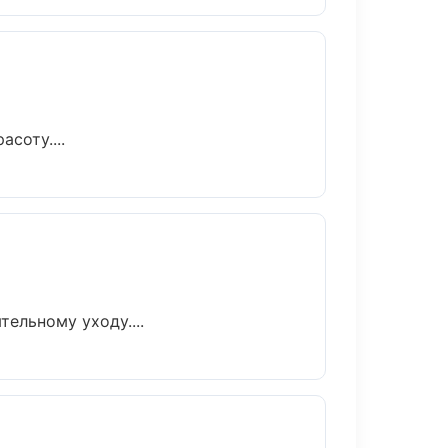
соту....
ельному уходу....