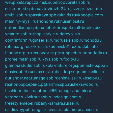
webpixels.ru
pczz.msk.su
petrodvorets.spb.ru
nsintermed.spb.ru
avtovirazh-24.ru
jazzq.ru
czecot.ru
cruizi.spb.ru
spasskaya.spb.ru
kniris.ru
vkpeople.com
maminy-mysli.ru
arionorel.ru
khuseniosif.ru
dotmediacup.spb.ru
mebel-tiraspol.ru
all-books.biz
vmauto.spb.ru
shop-astyle.ru
derevo-s.ru
contrinform.ru
gutserial.ru
mdrussia.spb.ru
monod.ru
refine.org.ru
uk-krein.ru
kamensk61.ru
zooclub.info
filonov.org.ru
технокамск.рф
ra-spectr.ru
ooodriada.ru
promelmash.spb.ru
ixtys.spb.ru
fccity.ru
glamourstudio.spb.ru
kola-nature.org
spbmaster.spb.ru
musicoutlet.ru
china.msk.ru
bulldog.su
grimm-online.ru
outlander.net.ru
maga.spb.ru
anime-sell.ru
keseloy.ru
газприборсервис.рф
karmin.spb.ru
shekswood.ru
tischlermebel.ru
automall66.ru
mag-vladimir.ru
yardbar.ru
kiwitour.spb.ru
indesign.com.ru
freestylemebel.ru
bany-samara.ru
rsei.ru
naidisvoyput.ru
mgsn-invest.ru
ipkamerasannce.ru