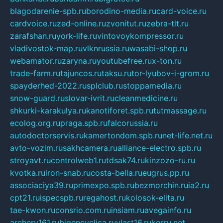
blagodarenie-spb.ru
borodino-media.ru
card-voice.ru
cardvoice.ru
zed-online.ru
zvonitut.ru
zebra-tlt.ru
zarafshan.ru
york-life.ru
vintovoykompressor.ru
vladivostok-map.ru
vlknrussia.ru
wasabi-shop.ru
webamator.ru
zaryna.ru
youtubefree.ru
x-ton.ru
trade-farm.ru
tajuncos.ru
taksu.ru
tor-lyubov-i-grom.ru
spayderhed-2022.ru
splclub.ru
stoppamedia.ru
snow-guard.ru
slovar-ivrit.ru
cleanmedicine.ru
shkurki-karakulya.ru
kanotiforet.spb.ru
tutmassage.ru
ecolog.org.ru
praga.spb.ru
falcorussia.ru
autodoctorservis.ru
kamertondom.spb.ru
net-life.net.ru
avto-vozim.ru
sakhcamera.ru
alliance-electro.spb.ru
stroyavt.ru
controlweb1.ru
tdsak74.ru
kinzozo-ru.ru
kvotka.ru
iron-snab.ru
costa-bella.ru
eugrus.pp.ru
associaciya39.ru
primexpo.spb.ru
bezmorchin.ru
ia2.ru
cpt21.ru
ispecspb.ru
regahost.ru
kolosok-elita.ru
tae-kwon.ru
consrio.com.ru
insiam.ru
avegainfo.ru
archery161.ru
bigencyclica.ru
vlast16.ru
korru.net