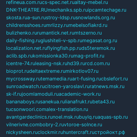
refineua.com.ru
cs-spec.net.ru
altay-mebel.ru
DNK-THEATRE.RU
mechaniks.spb.ru
ipcamtechage.ru
skosta.ru
a-sun.ru
stroy-ldsp.ru
snowlands.org.ru
childrensshoes.ru
mrlizzy.ru
mebelsofiakrd.ru
bulizhenko.ru
rumantick.net.ru
mtszerno.ru
daily-fishing.ru
glushiteli-v-spb.ru
megasat.org.ru
localization.net.ru
flyingfish.pp.ru
ds5teremok.ru
aclib.spb.ru
komissionka30.ru
mag-profit.ru
icentre-74.ru
leasing-nsk.ru
hd39.ru
rcd.com.ru
bioprot.ru
deltaextreme.ru
mirkotlov07.ru
mycrossway.ru
temamedia.ru
art-fusing.ru
cbslefort.ru
sunroadwatch.ru
citroen-yaroslavl.ru
ratnews.msk.ru
sk-if.ru
joomlamoduli.ru
academic-work.ru
bananaboys.ru
sanekua.ru
lianafrukt.ru
beta43.ru
tucsonwoori.com
alex-translation.ru
avantgardeclinics.ru
noel.msk.ru
buylq.ru
aquas-spb.ru
vilnerivne.com
bobry-2.ru
vtoroe-solnce.ru
nickysheen.ru
clockmir.ru
huntercraft.ru
стройокт.рф