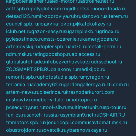
kingbolenskaner.ru
alex-motor.ru
astroline.net.ru
act1.spb.ru
polyglot.com.ru
gidlipetsk.ru
ooo-driada.ru
detsad125.ru
mir-zdoroviya.ru
bruslanovo.ru
siterem.ru
council.spb.ru
лодкипатриот.рф
kafekolizey.ru
iclub.net.ru
gazon-easy.ru
sugarepilekb.ru
grinox.ru
pylesostineco.ru
msts-ozarenie.ru
kameryjooan.ru
artemovskij.ru
dopler.spb.ru
aid70.ru
metall-perm.ru
ndm.msk.ru
ratingzooshop.ru
apiaccess.ru
globalautotrade.info
bezverhovskoe.ru
drsschool.ru
ZOOSMART.SPB.RU
dalakony.ru
medikijob.ru
remontt.spb.ru
photostudia.spb.ru
myragon.ru
terramia.ru
academy62.ru
gardengallereya.ru
rti.com.ru
artem-news.ru
biserinca.ru
krasnodarkurort.com
imshowtv.ru
mebel-v-tule.ru
mobtopik.ru
pcsecurity.net.ru
tool-sib.ru
multimetrunit.ru
sp-tour.ru
fan-cs.ru
santeh-russia.ru
symbian9.net.ru
DSHAIR.RU
tmmotors.spb.ru
xjocuricopii.com
musavtomat.msk.ru
obustrojdom.ru
sovetcik.ru
ybaranovskaya.ru