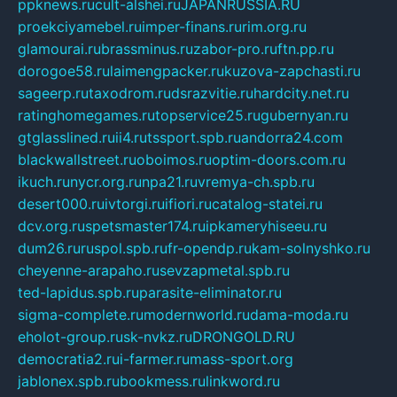
ppknews.ru
cult-alshei.ru
JAPANRUSSIA.RU
proekciyamebel.ru
imper-finans.ru
rim.org.ru
glamourai.ru
brassminus.ru
zabor-pro.ru
ftn.pp.ru
dorogoe58.ru
laimengpacker.ru
kuzova-zapchasti.ru
sageerp.ru
taxodrom.ru
dsrazvitie.ru
hardcity.net.ru
ratinghomegames.ru
topservice25.ru
gubernyan.ru
gtglasslined.ru
ii4.ru
tssport.spb.ru
andorra24.com
blackwallstreet.ru
oboimos.ru
optim-doors.com.ru
ikuch.ru
nycr.org.ru
npa21.ru
vremya-ch.spb.ru
desert000.ru
ivtorgi.ru
ifiori.ru
catalog-statei.ru
dcv.org.ru
spetsmaster174.ru
ipkameryhiseeu.ru
dum26.ru
ruspol.spb.ru
fr-opendp.ru
kam-solnyshko.ru
cheyenne-arapaho.ru
sevzapmetal.spb.ru
ted-lapidus.spb.ru
parasite-eliminator.ru
sigma-complete.ru
modernworld.ru
dama-moda.ru
eholot-group.ru
sk-nvkz.ru
DRONGOLD.RU
democratia2.ru
i-farmer.ru
mass-sport.org
jablonex.spb.ru
bookmess.ru
linkword.ru