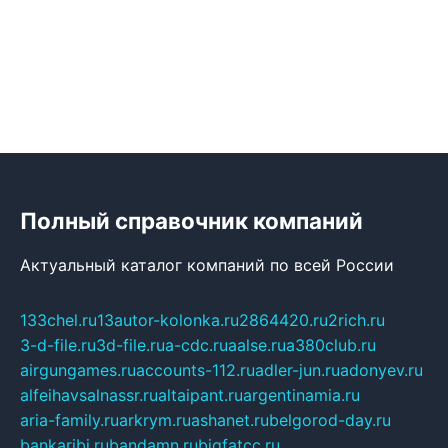
Полный справочник компаний
Актуальный каталог компаний по всей России
133chel.ru
13autor-kolonka.ru
2864420.ru
2rich.ru
3-d-file.ru
3d-file.ru
a-cdc.ru
aalse.ru
a380club.ru
airgungames.ru
accounts-112.ru
adler-jun.ru
adonyev.ru
alfeihavsalnassr.ru
altaipant.ru
argentinamia.ru
aria-family.ru
arkrym.ru
ashanet.ru
belgorod-day.ru
bankaribi.ru
bandamn.ru
bigfatcc.ru