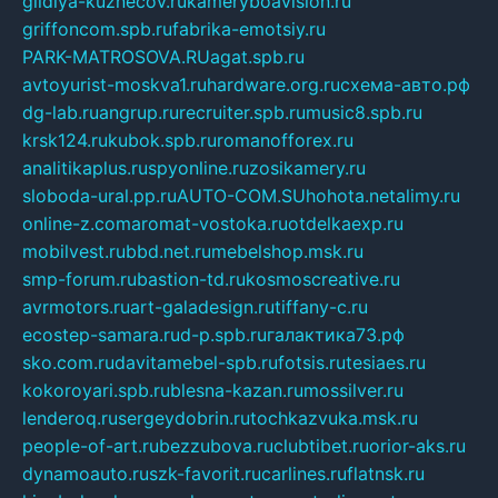
gildiya-kuznecov.ru
kameryboavision.ru
griffoncom.spb.ru
fabrika-emotsiy.ru
PARK-MATROSOVA.RU
agat.spb.ru
avtoyurist-moskva1.ru
hardware.org.ru
схема-авто.рф
dg-lab.ru
angrup.ru
recruiter.spb.ru
music8.spb.ru
krsk124.ru
kubok.spb.ru
romanofforex.ru
analitikaplus.ru
spyonline.ru
zosikamery.ru
sloboda-ural.pp.ru
AUTO-COM.SU
hohota.net
alimy.ru
online-z.com
aromat-vostoka.ru
otdelkaexp.ru
mobilvest.ru
bbd.net.ru
mebelshop.msk.ru
smp-forum.ru
bastion-td.ru
kosmoscreative.ru
avrmotors.ru
art-galadesign.ru
tiffany-c.ru
ecostep-samara.ru
d-p.spb.ru
галактика73.рф
sko.com.ru
davitamebel-spb.ru
fotsis.ru
tesiaes.ru
kokoroyari.spb.ru
blesna-kazan.ru
mossilver.ru
lenderoq.ru
sergeydobrin.ru
tochkazvuka.msk.ru
people-of-art.ru
bezzubova.ru
clubtibet.ru
orior-aks.ru
dynamoauto.ru
szk-favorit.ru
carlines.ru
flatnsk.ru